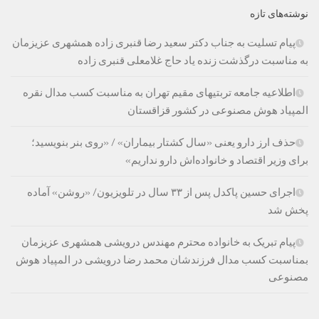
نوشته‌های تازه
پیام تسلیت به جناب دکتر سعید رضا قنبری زاده همشهری عزیزمان
به مناسبت درگذشت زنده یاد حاج غلامعلی قنبری زاده
اطلاعیه جامعه تربتیهای مقیم تهران به مناسبت کسب مدال نقره
المپیاد هوش مصنوعی در کشور قزاقستان
حذف ارز دارو یعنی «سال کشتار بیماران» / «روی بنر بنویسید؛
برای وزیر اقتصاد و خانواده‌اش دارو نداریم»
اجرای حسین پاکدل پس از ۳۳ سال در تلویزیون/ «روشن» آماده
پخش شد
پیام تبریک به خانواده محترم مهندس درویشی همشهری عزیزمان
بمناسبت کسب مدال فرزندشان محمد رضا درویشی در المپیاد هوش
مصنوعی