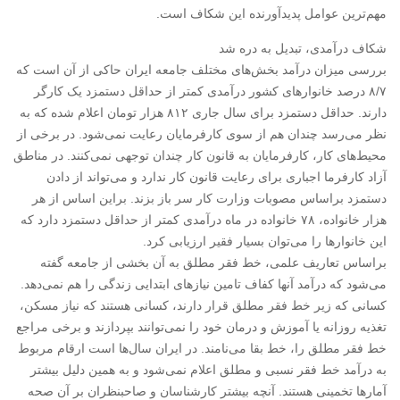
مهم‌ترین عوامل پدیدآورنده این شکاف است.
شکاف درآمدی، تبدیل به دره شد
بررسی میزان درآمد بخش‌های مختلف جامعه ایران حاکی از آن است که
۸/۷ درصد خانوارهای کشور درآمدی کمتر از حداقل دستمزد یک کارگر
دارند. حداقل دستمزد برای سال جاری ۸۱۲ هزار تومان اعلام شده که به
نظر می‌رسد چندان هم از سوی کارفرمایان رعایت نمی‌شود. در برخی از
محیط‌های کار، کارفرمایان به قانون کار چندان توجهی نمی‌کنند. در مناطق
آزاد کارفرما اجباری برای رعایت قانون کار ندارد و می‌تواند از دادن
دستمزد براساس مصوبات وزارت کار سر باز بزند. براین اساس از هر
هزار خانواده، ۷۸ خانواده در ماه درآمدی کمتر از حداقل دستمزد دارد که
این خانوارها را می‌توان بسیار فقیر ارزیابی کرد.
براساس تعاریف علمی، خط فقر مطلق به آن بخشی از جامعه گفته
می‌شود که درآمد آنها کفاف تامین نیازهای ابتدایی زندگی را هم نمی‌دهد.
کسانی که زیر خط فقر مطلق قرار دارند، کسانی هستند که نیاز مسکن،
تغذیه روزانه یا آموزش و درمان خود را نمی‌توانند بپردازند و برخی مراجع
خط فقر مطلق را، خط بقا می‌نامند. در ایران سال‌ها است ارقام مربوط
به درآمد خط فقر نسبی و مطلق اعلام نمی‌شود و به همین دلیل بیشتر
آمارها تخمینی هستند. آنچه بیشتر کارشناسان و صاحبنظران بر آن صحه