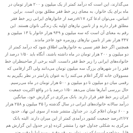
می‌گذارند، این است که درآمد کمتر از یک میلیون و ۲۰۰ هزار تومان در
ماه برای یک خانوار، به معنای زیر خط فقر مطلق بودن است. براین
اساس، می‌توان ادعا کرد ۸/۱۷درصد از خانوارهای ایرانی زیر خط فقر
مطلق قرار دارند و از تامین نیازهای اولیه یک زندگی ناتوان هستند. این
رقم به معنای آن است که سه میلیون و ۹۴۹ هزار خانوار یا ۱۳ میلیون و
۳۴۷ هزار نفر از تامین نیازهای روزمره خود عاجز ماندند.
همچنین اگر خط فقر نسبی به خانوارهایی اطلاق شود که درآمد کمتر از
دو میلیون و ۲۰۰ هزار تومان در ماه داشته باشند، آنگاه باید ۱/۵۰ درصد از
خانواده‌های ایرانی را زیر خط فقر دانست. البته برخی از صاحبنظران خط
فقر را در شهرهای بزرگ سه میلیون تومان می‌دانند ولی اگر ارقامی که
مسوولان خانه کارگر اعلام می‌کنند را به عنوان پارامتر در نظر بگیریم به
رقمی میان دو میلیون تا دو میلیون و ۵۰۰ هزار تومان در ماه می‌رسیم.
حال بررسی آمارها نشان می‌دهد ۱/۵۰ درصد یا در واقع اکثریت جمعیت
ایران زیر خط فقر قرار دارند. بانک مرکزی در گزارش خود، میانگین
درآمد سالانه خانواده‌های ایرانی در سال گذشته را ۳۵ میلیون و ۲۵۸ هزار
و ۶۰۰ تومان اعلام کرد. در جداول منتشر شده از سوی این نهاد، حدود
۲/۶۷درصد جمعیت کشور درآمدی کمتر از این میزان دارند. البته بانک
مرکزی به شکلی جداول خود را منتشر کرده (و در جدول این گزارش هم
قابل مشاهده است) که نمی‌توان به رقم دقیق رسید اما با دقت چند