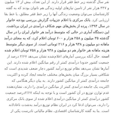
نفر سال گذشته زیر خط فقر قرار دارند. از این تعداد، بیش از ۱۳ میلیون
و ۳۴۷ هزار نفر از تامین نیازهای اولیه زندگی هم ناتوان بودند که به گفته
کارشناسان می‌توان وضعیت زندگی آنها را زیر خط فقر مطلق، یا خط بقا
ارزیابی کرد.
بانک مرکزی با اعلام جزییات گزارش بررسی بودجه خانوار
در سال ۱۳۹۴، پرده از بخش‌های مهم شکاف درآمدی در ایران برداشت.
این دستگاه آماری در حالی که متوسط درآمد هر خانوار ایران را در سال
گذشته ۳۵ میلیون و ۲۵۸ هزار و ۶۰۰ تومان اعلام کرد، که به معنای درآمد
ماهانه دو میلیون و ۹۳۸ هزار و ۲۱۶ تومانی است. از سوی دیگر متوسط
هزینه ماهانه هر خانوار هم دو میلیون و ۹۳۸ هزار و ۷۵۸ تومان اعلام شده
است
. حال آنکه بررسی آمارهای اعلام‌شده نشان می‌دهد ۲/۶۷ درصد از
جمعیت کشور حدودا درآمدی کمتر از رقم میانگین اعلام شده دارند. این
آمارها نشان می‌دهد نظام توزیع درآمد کشور دچار ضعف شدیدی است که
شکافی بسیار بزرگ میان بخش‌های مختلف جامعه ایجاد کرده و اکثریت
جامعه درآمدی کمتر از میانگین کشور دارند. به بیان دیگر هنگامی که
اکثریت یک جامعه درآمدی کمتر از میانگین درآمدی را دارند، نشان‌دهنده
عدم توازن توزیع در آن کشور است و با توجه به اینکه ۲/۶۷درصد جمعیت
کشور درآمدی کمتر از میانگین درآمدی اعلام شده از سوی بانک مرکزی
را دارند، می‌توان ادعا کرد در ایران نظام توزیع درآمد به‌شدت ناعادلانه
است. بنا به گفته کارشناسان اقتصادی، نظام مالیاتی نادرست یکی از