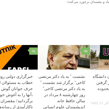
ساد و مفسدان برخورد می‌کند».
۰
۰
دانشگاه
نشست ” به یاد دکتر مرتضی
خبرگزاری دولتی رو
 گرفتن
کاخی” برگزار شد نشست ”
خطاب به مسئولان ای
حدوده
به یاد دکتر مرتضی کاخی”
حرف جوانان گوش د
روز چهارشنبه ۸ مرداد در
،آنها را به آغوش خو
سالن حافظ خانه
برگردانید/ مقصران
آذر 21, 1402
اندیشمندان علوم انسانی
ناکارآمدی از رسانه‌ه