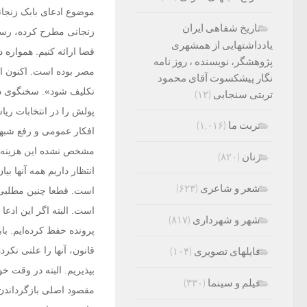
موضوع ادعای بابک زنجان
تاریخ شفاهی ایران
زنجانی مطرح کرده، رسید
یادداشتهایی از همشهری
قضا ارائه کنیم. همواره 
پژوهشگر، نویسنده ، روز نامه
مصر بوده است. اکنون ای
نگار پیشکسوت آقای محمود
تکلیف شود». سخنگوی دول
تربتی سنجابی
(۱۲)
پولش را در انتخابات ری
تربت ما
(۱,۰۱۶)
افکار عمومی و رفع شبهه 
مشخص نشده این هزینه مر
زنان
(۸۲۰)
انتظار داریم همه آنها ب
شعر و شاعری
(۶۲۳)
است. قطعا چنین مطلبی 
است. البته اگر این ادع
شهر و شهرداری
(۸۱۷)
پرونده حفظ کرده‌ایم. با
قانون، آنها را علنی نکرده
فایلهای تصویری
(۱۰۴)
بپذیریم. البته در وقت خو
فیلم و سینما
(۳۳۰)
مقصود اصلی بازگرداندن