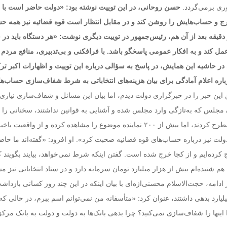
ری برمی‌گردد.
حسن روحانی، در این توییت نوشته بود: «دولت حاضر است با 
رج و حساب‌هایش را روشن کند و در مقابل انتظار است قوه قضائیه نیز همه ح
 دقیقه بعد از آن هم، رئیس‌جمهور در توییت دیگری نوشت: «هر دستگاه باید در 
مل کند و به افکار عمومی پاسخگو باشد. با فرافکنی و بی‌تدبیری، منافع مرد
در حاشیه این همایش، در پاسخ به سؤالی درباره این توییت و اظهارات اکبر ترک
ره اعلام آمادگی برای بیان هزینه‌های انتخاباتی به شرط شفاف‌سازی حساب‌ه
این خبر را در خبرگزاری دولت دیدم، اما بیان این مسائل و شفاف‌سازی نیاز
ن مجلس که به‌تازگی وارد مجلس شده و آشنایی به قوانین نداشتند، سخنانی را د
حساب‌های قوه قضائیه مطرح کردند، اما بیش از ۲۰۰ نماینده موضوع را مشاهده کرده و از واقعی
ولت نیز درباره حساب‌های قوه قضائیه صحبت کرد». او افزود: «گفته‌اند ما حاض
کرده‌ایم و از کجا خرج شده است. گفتن اینکه شرط نمی‌خواهد، بیایند بگویند که
شنیده‌ام بیش از هزار میلیارد تومان سرمایه دارد و در ستاد انتخاباتی نیز م
 ادامه، حجت‌الاسلام محسنی‌اژه‌ای با بیان اینکه در این چند روز کسانی بازدا
زار میلیارد بدهی داشتند، عنوان کرد: «متأسفانه من نمی‌توانم اسم ببرم، در حالی که 
ینها را شفاف‌سازی نمی‌کنید؟ چرا بدهی بانک‌ها به دولت و دولت به بانک مرکز