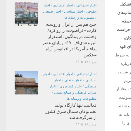
تشکیل
اخبار اجتماعی
/
اخبار اقتصادی
/
اخبار
حقوقی
/
اخبار سیاسی
/
اخبار صنعتی
ساب‌های
/
مطبوعات و رسانه ها
حیطه
چین هم پس از ایران و روسیه
م حراست
کارت «فراصوت» را رو کرد/
وحشت در پنتاگون؛ استقرار
ان،
انبوه «دی‌اف‑۱۷» و پایان عصر
ای قوه
پدافند آمریکا در اقیانوس آرام
+عکس
ی به شرط
مرداد ۱۷, ۱۴۰۵
رباره
ت باخبر شدند،
اخبار اجتماعی
/
اخبار اقتصادی
/
اخبار
سیاسی
/
اخبار صنعتی
/
اخبار
ریم
فرهنگی
/
اخبار کشاورزی
/
اخبار
 مثلا از
میراث فرهنگی و صنایع دستی
/
سئولیت
مطبوعات و رسانه ها
فعالیت تنها کارگاه تولید
شت شدند
تخم‌نوغان شمال شرق کشور
باید به
از سرگرفته شد
ی را
مرداد ۱۷, ۱۴۰۵