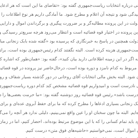
ی درباره انتخابات ریاست‌جمهوری گفته بود: «تقاضای ما این است که هر ادعای
گی شود و نتیجه آن اعلام و مطرح شود. ما آمادگی داریم هر نوع اطلاعات را ب
دولت در این پرونده مطالبه‌گر و بر ضرورت پیگیری و برگرداندن اموال و دارایی
ن پرونده در اختیار قوه قضائیه است و انتظار می‌رود هرچه سریع‌تر رسیدگی و 
ت همچنین در پاسخ به خبرنگاری که پرسیده بود «گفته شده بابک زنجانی مبال
است‌جمهوری هزینه کرده است. البته نگفتند کدام رئیس‌جمهوری بوده است، برای
اگر در این زمینه اطلاعاتی دارید بیان کنید»، گفته بود: «همان‌طور که اشاره ک
بوط به کدام نامزد و دوره بوده است، درحال‌حاضر نیز پرونده در قوه قضائی
یان شود. البته بخش مالی انتخابات آقای روحانی در دور گذشته بسیار شفاف و ر
نادرست است و امیدواریم قوه قضائیه مشخص کند کدام دوره ریاست‌جمهوری 
ا درست باشد».رئیس قوه قضائیه روز دوشنبه گفته بود: «ما حرمت بعضی‌ها را د
بک زنجانی بسیاری ادعاها را مطرح کرده که ما برای حفظ آبروی عده‌ای و برای
‌ایم. البته ما چون سخنان او را عین واقع نمی‌بینیم، دلیلی ندارد هر آنچه را می‌گ
د باید تمام کسانی را که با این موضوع مرتبط بوده‌اند، احضار کنیم، اما در زما
 اموال است، نمی‌خواستیم «حاشیه‌های فوق متن» درست کنیم.