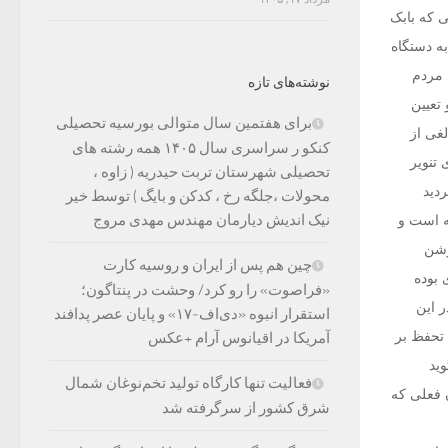
ی که بابک
ه دستگاه
 مردم
نوشته‌های تازه
تعیین
برای هفتمین سال متوالی بورسیه تحصیلی
غی از
کنکو ر سراسری سال ۱۴۰۵ همه رشته های
 تنویر
تحصیلی شهرستان تربت حیدریه ( زاوه ،
ردید
محولات ،جلگه رخ ، کدکن و بایگ ) توسط خیر
نیک اندیش دیارمان مهندس مهدی مروج
ه است و
وشن
چین هم پس از ایران و روسیه کارت
بوده
«فراصوت» را رو کرد/ وحشت در پنتاگون؛
ر این
استقرار انبوه «دی‌اف‑۱۷» و پایان عصر پدافند
 تحفظ بر
آمریکا در اقیانوس آرام +عکس
وید
فعالیت تنها کارگاه تولید تخم‌نوغان شمال
ن فعلی که
شرق کشور از سرگرفته شد