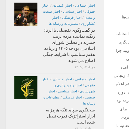
اخبار اجتماعی
/
اخبار اقتصادی
/
اخبار
حقوقی
/
اخبار سیاسی
/
اخبار صنعت
‌‌ها
و معدن
/
اخبار فرهنگی
/
اخبار
کشاورزی
/
مطبوعات و رسانه ها
در گفت‌وگوی تفصیلی با ایرنا؛
نتخابات
زنگنه نماینده مردم تربت
حیدریه در مجلس شورای
دیگری
اسلامی : بودجه ۱۴۰۵ و برنامه
یید چرا
هفتم متناسب با شرایط جنگی
ی
اصلاح می‌شوند
از کجا آمده
مرداد ۱۷, ۱۴۰۵
 زنجانی
اخبار اجتماعی
/
اخبار اقتصادی
/
اخبار
م اعلام
حقوقی
/
اخبار راه و ترابری و
شهرسازی
/
اخبار سیاسی
/
اخبار
ن دوره
صنعتی
/
اخبار فرهنگی
/
مطبوعات و
ده بود:
رسانه ها
 برای
سخنگوی سپاه: تنگه هرمز به
ابزار استراتژیک قدرت تبدیل
رد».
شده است
ئیه با
مرداد ۱۷, ۱۴۰۵