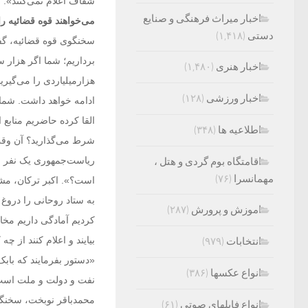
شفاف اعلام نمی‌کنند».
اخبار میراث فرهنگی و صنایع
می‌خواهند قوه قضائیه ر
دستی
(۱,۴۱۸)
سخنگوی قوه قضائیه، گفت:
اخبار هنری
(۱,۴۸۰)
هزارمیلیاردی را می‌گیری
اخبار ورزشی
(۱۲۸)
ادامه خواهد داشت. شما ک
القا کرده حاضریم منابع
اطلاعیه ها
(۳۴۸)
شرط می‌گذارید؟ آن وقت 
اقامتگاه بوم گردی و هتل ،
مهمانسرا
(۷۶)
است؟». اکبر ترکان، مش
به ستاد روحانی را دروغ 
اموزش و پرورش
(۲۸۷)
کردیم آمادگی داریم مخار
بیایند و اعلام کنند از چ
انتخابات
(۹۷۹)
«دستور بفرمایند که بابک
انواع عکسها
(۳۸۶)
نفت و دولت و ملت است؛ 
محمدباقر نوبخت، سخنگو
انواع فایلهای صوتی
(۶۱)