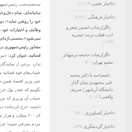
اخبار علمی
(۱,۱۱۹)
سه‌شنبه‌شب رئیس‌جمهو
سامانه‌ای، تمام دخل‌وخ
اخبار فرهنگی
(۷,۷۲۱)
خود را روشن نماید». دو
گزارشات انجمن شعر و
وظایف و اختیارات خود ع
ادب قطب تربت حیدریه
نمی‌شود».محسنی‌اژه‌ای 
(۱۷۴)
مشاور رئیس‌جمهوری دربا
گزارشات جامعه تربتیهای
قضائیه، عنوان کرد:
«من 
مقیم تهران
(۲۰)
ندارد. برخی از نمایندگا
مصاحبه با دکتر محمد
حتی وزیر اقتصاد همین د
علی مجتهدی بنیان گذار
دانشگاه آریامهر ( شریف
بگوییم که چقدر پول خرج 
واقفی )
(۱۰۷)
حساب آن وزیری که من هم 
داشته، خرج کرده‌اند».در
اخبار کشاورزی
(۴۶۰)
که ۶۰۰ میلیارد و ه
مردم معرفی شوند؛ چرا ا
اخبار گردشگری
(۸۳۷)