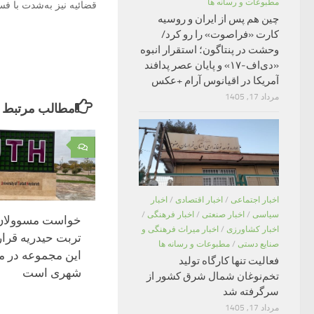
مطبوعات و رسانه ها
قضائیه نیز به‌شدت با ف
چین هم پس از ایران و روسیه
کارت «فراصوت» را رو کرد/
وحشت در پنتاگون؛ استقرار انبوه
«دی‌اف‑۱۷» و پایان عصر پدافند
آمریکا در اقیانوس آرام +عکس
مرداد 17, 1405
مطالب مرتبط
۰
اخبار اجتماعی
/
اخبار اقتصادی
/
اخبار
سیاسی
/
اخبار صنعتی
/
اخبار فرهنگی
/
خواست مسوولان 
اخبار کشاورزی
/
اخبار میراث فرهنگی و
تربت حیدریه قرار
صنایع دستی
/
مطبوعات و رسانه ها
این مجموعه در م
فعالیت تنها کارگاه تولید
شهری است
تخم‌نوغان شمال شرق کشور از
سرگرفته شد
مرداد 17, 1405