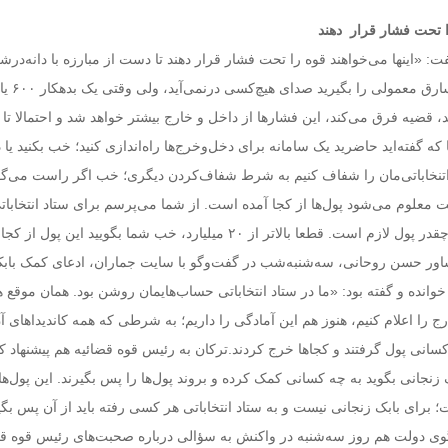
ا تحت فشار قرار دهند
 «اینها می‌خواهند قوه را تحت فشار قرار دهند تا دست از مبارزه با دانه‌درشت
برداریم؛ شما اگر هزار سارق معمولی را بگیرید صدای هیچ‌کسی درنمی‌آید، ولی وقتی یک بدهکار ۶۰۰ یا
د، قضیه فرق می‌کند، این فشارها از داخل و خارج بیشتر خواهد شد و احتمالا تا ا
ه گفته‌اید حاضرید یک سامانه برای دخل‌وخرج‌ها راه‌اندازی کنید؛ خب بکنید یا 
 اتنخاباتی‌مان را شفاف کنیم به شرط شفاف‌کردن دیگری؛ خب اگر راست می‌گو
معلوم می‌شود پول‌ها از کجا آمده است. از شما می‌پرسم برای ستاد انتخابات
ریاست‌جمهوری یک نفر چقدر پول لازم است. قطعا بالاتر از ۲۰ میلیارد، خب شما بگویید این پول 
اور حسن روحانی، سه‌شنبه‌شب در گفت‌وگو با سایت جماران، ادعای کمک بابک
خوانده و گفته بود: «ما در ستاد انتخاباتی حساب‌هایمان روشن بود. همان موقع ه
ج را اعلام کنیم، هنوز هم این آمادگی را داریم؛ به شرطی که همه کاندیداهای آ
ه کسانی پول گرفتند و کجاها خرج کردند.ترکان به رئیس قوه قضائیه هم پیشنهاد کر
 زنجانی بگوید به چه کسانی کمک کرده و بروند پول‌ها را پس بگیرند. این پول‌ها
برای بابک زنجانی نیست و به ستاد انتخاباتی هر کسی رفته باید از آن پس بگی
ی دولت هم روز سه‌شنبه در واکنش به سؤالی درباره صحبت‌های رئیس قوه قضا