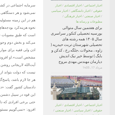
سرمایه اجتماعی در کشور
اخبار اجتماعی
/
اخبار اقتصادی
/
اخبار
حقوقی
/
اخبار دانشگاهی
/
اخبار سیاسی
نمی‌شود و هر دستگاهی ب
/
اخبار صنعتی
/
اخبار فرهنگی
/
هم در این زمینه مسئولیت
مطبوعات و رسانه ها
نحوه هزینه‌کرد بودجه‌ه
برای هفتمین سال متوالی
بورسیه تحصیلی کنکو ر سراسری
است که طبق مصوبات قانو
سال ۱۴۰۵ همه رشته های
می‌کند و بخش دوم وجوه
تحصیلی شهرستان تربت حیدریه (
اذن ولی فقیه برای موارد
زاوه ، محولات ،جلگه رخ ، کدکن و
بایگ ) توسط خیر نیک اندیش
مشخص است».او افزود: «ای
دیارمان مهندس مهدی مروج
آیت‌الله لاریجانی روشن 
مرداد 17, 1405
نیست که دولت بتواند از
هر جا لازم باشد، پاسخ‌گو
دادستان کشور گفت: «دشم
این قوه در سیبل دشمن ا
حتی برخی افرادی که داع
اخبار اجتماعی
/
اخبار اقتصادی
/
اخبار
افزود: «نمی‌گوییم مسئو
حقوقی
/
اخبار سیاسی
/
اخبار صنعتی
/