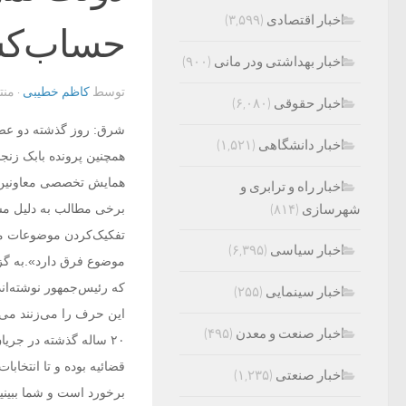
اخبار اقتصادی
(۳,۵۹۹)
حساب‌کش
اخبار بهداشتی ودر مانی
(۹۰۰)
توسط
کاظم خطیبی
· من
اخبار حقوقی
(۶,۰۸۰)
شرق: روز گذشته دو عضو 
اخبار دانشگاهی
(۱,۵۲۱)
همچنین پرونده بابک زنج
همایش تخصصی معاونین و
اخبار راه و ترابری و
شهرسازی
(۸۱۴)
برخی مطالب به دلیل مسا
تفکیک‌کردن موضوعات مح
اخبار سیاسی
(۶,۳۹۵)
موضوع فرق دارد».به گزا
که رئیس‌جمهور نوشته‌ان
اخبار سینمایی
(۲۵۵)
این حرف را می‌زنند می‌
اخبار صنعت و معدن
(۴۹۵)
۲۰ ساله گذشته در جر
قضائیه بوده و تا انتخابا
اخبار صنعتی
(۱,۲۳۵)
برخورد است و شما ببین