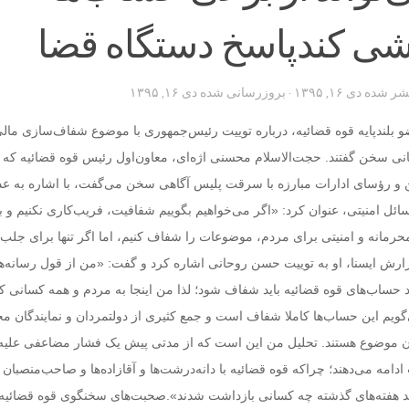
ی کندپاسخ دستگاه قضا
تشر شده
دی ۱۶, ۱۳۹۵
· بروزرسانی شده
دی ۱۶, ۱۳۹۵
بلندپایه قوه قضائیه، درباره توییت رئیس‌جمهوری با موضوع شفاف‌سازی مالی
انی سخن گفتند. حجت‌الاسلام محسنی اژه‌ای، معاون‌اول رئیس قوه قضائیه که 
 رؤسای ادارات مبارزه با سرقت پلیس آگاهی سخن می‌گفت، با اشاره به عدم
ئل امنیتی، عنوان کرد: «اگر می‌خواهیم بگوییم شفافیت، فریب‌کاری نکنیم و با
رمانه و امنیتی برای مردم، موضوعات را شفاف کنیم، اما اگر تنها برای جلب
رش ایسنا، او به توییت حسن روحانی اشاره کرد و گفت: «من از قول رسانه‌ه
د حساب‌های قوه قضائیه باید شفاف شود؛ لذا من اینجا به مردم و همه کسانی ک
گویم این حساب‌ها کاملا شفاف است و جمع کثیری از دولتمردان و نمایندگان م
یان موضوع هستند. تحلیل من این است که از مدتی پیش یک فشار مضاعفی علیه
ت ادامه می‌دهند؛ چراکه قوه قضائیه با دانه‌درشت‌ها و آقازاده‌ها و صاحب‌منصبان 
ید هفته‌های گذشته چه کسانی بازداشت شدند».صحبت‌های سخنگوی قوه قضائیه 