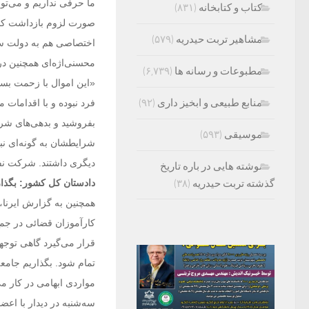
ما حرفی نداریم و می‌تو
کتاب و کتابخانه
(۸۳۱)
صورت لزوم بازداشت ‌کنیم
مشاهیر تربت حیدریه
(۵۷۹)
اختصاصی هم به دولت سابق
محسنی‌اژه‌ای همچنین در
مطبوعات و رسانه ها
(۶,۷۳۹)
«این اموال با زحمت بسی
منابع طبیعی و ابخیز داری
(۹۲)
فرد نبوده و با اقدامات
بفروشید و بدهی‌های شرکت
موسیقی
(۵۹۳)
شرایطشان به گونه‌ای نب
دیگری داشتند. شرکت نفت
نوشته هایی در باره تاریخ
گذشته تربت حیدریه
(۳۸)
دادستان کل کشور: بگذا
همچنین به گزارش ایرنا
کارآموزان قضائی در جم
قرار می‌گیرد گاهی توجهی
تمام شود. بگذاریم جامعه
مواردی ابهامی در کار 
سه‌شنبه در دیدار با اع