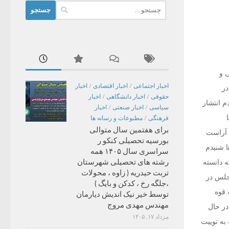
جستجو
برای:
 و
اخبار اجتماعی
/
اخبار اقتصادی
/
اخبار
در
حقوقی
/
اخبار دانشگاهی
/
اخبار
 انتشار
سیاسی
/
اخبار صنعتی
/
اخبار
فرهنگی
/
مطبوعات و رسانه ها
برای هفتمین سال متوالی
 آراست
بورسیه تحصیلی کنکو ر
ا شنیدم
سراسری سال ۱۴۰۵ همه
رشته های تحصیلی شهرستان
ه دانسته
تربت حیدریه ( زاوه ، محولات
جلس در
،جلگه رخ ، کدکن و بایگ )
 قوه
توسط خیر نیک اندیش دیارمان
مهندس مهدی مروج
در حال
مرداد ۱۷, ۱۴۰۵
به توییت