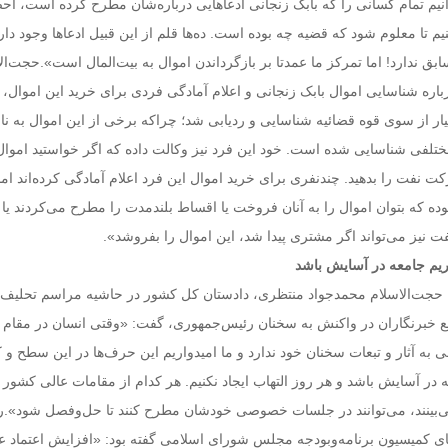
انیم تمام کسانی را که بابک زنجانی ادعاهایی درباره‌شان مطرح کرده است، احض
 تا معلوم شود که قضیه چه بوده است. ده‌ها قلم از این قبیل ادعاها وجود دارد
 ندارد! اما تمرکز ما عمدتا بر بازگرداندن اموال به بیت‌المال است».حجت‌ال
باره شناسایی اموال بابک زنجانی و اعلام آمادگی فردی برای خرید این اموال،
ار از سوی قوه قضائیه شناسایی و ردیابی شد؛ چراکه برخی از این اموال به نا
 مختلفی شناسایی شده است. خود این فرد نیز وکالت داده که اگر خواستید اموال
 نفت را بدهید. چندنفری برای خرید اموال این فرد اعلام آمادگی کرده‌اند اما
وده که بتوان اموال را به آنان فروخت یا اقساط بلندمدت را مطرح می‌کردند یا
 نیز می‌تواند اگر مشتری پیدا شد، این اموال را بفروشد».
ریم جامعه در آسایش باشد
، حجت‌الاسلام محمدجواد منتظری، دادستان کل کشور در حاشیه مراسم تحلیف
ع خبرنگاران در واکنش به سخنان رئیس‌جمهوری، گفت: «وقتی انسان در مقام
 به آثار و تبعات سخنان خود ندارد و ما امیدواریم این حرف‌ها در این سطح و 
 در آسایش باشد و هر روز التهاب ایجاد نکنیم. هر کدام از مقامات عالی کشور 
می‌بینند، می‌توانند در جلسات خصوصی خودشان مطرح کنند تا حل‌وفصل شود».ر
ضای کمیسیون برنامه‌وبودجه مجلس شورای اسلامی گفته بود: «افزایش اعتماد 