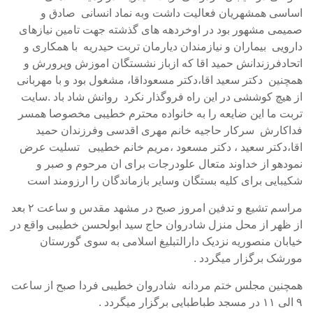
اساسی همشهریان فعالیت داشت وبه نماد انسانی صادق و
صمیمی مشهور بود در اوخردهه های گذشته جهت تامین نیازهای
دارویی بیماران و نیازمندان دیارمان تربت حیدریه با همکاری و
اتحادفرزندانش حمید اقا که ازباز نشستگان اموزش وپرورش و
همچنین دکتر سعید اقا،دکتر مسعوداقا، مشغول بود و با مهربانی
از هیچ کوششی در این راه فروگذار نکرد روانش شاد باد .سایت
تربت ما این ضایعه را به خانواده محترم خطیبی مخصوصا همسر
فداکارش سرکار حاجیه خانم مهری اقدسی وفرزندان حمید
اقا،دکتر سعید ، دکتر مسعود ،مریم خانم خطیبی تسلیت عرض
نمودهو از خداوند متعال علودرجات برای ان مرحوم و صبر و
شکیبایی برای کلیه بستگان وسایر بازماندگان را ارزومند است
مراسم تشیع و تدفین امروز صبح در مشهد مقدس و ساعت ۲ بعد
از ظهر از محل منزل شادروان حاج سید ابولحسن خطیبی واقع در
خیابان منصوریه نزدیک دارالتبلیغ اسلامی به سوی گورستان
مورشک برگزار میگردد .
همچنین مجلس ختم مردانه شادروان خطیبی فردا صبح از ساعت
۹ الی ۱۱ در مسجد طباطبایی برگزار میگردد .