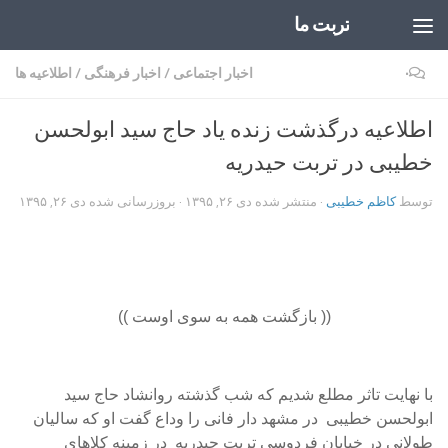
تربت ما
Skip to content
۰
اخبار اجتماعی
/
اخبار فرهنگی
/
اطلاعیه ها
اطلاعیه درگذشت زنده یاد حاج سید ابولحسن
خطیبی در تربت حیدریه
توسط
کاظم خطیبی
· منتشر شده
دی ۲۶, ۱۳۹۵
· بروزرسانی شده
دی ۲۶, ۱۳۹۵
(( بازگشت همه به سوی اوست ))
با نهایت تاثر مطلع شدیم که شب گذشته روانشاد حاج سید
ابولحسن خطیبی در مشهد دار فانی را وداع گفت او که سالیان
طولانی در خیابان فردوسی تربت حیدریه در زمینه کلاهای