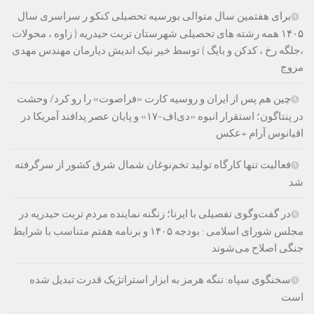
برای هفتمین سال متوالی بورسیه تحصیلی کنکو ر سراسری سال
۱۴۰۵ همه رشته های تحصیلی شهرستان تربت حیدریه ( زاوه ، محولات
،جلگه رخ ، کدکن و بایگ ) توسط خیر نیک اندیش دیارمان مهندس مهدی
مروج
چین هم پس از ایران و روسیه کارت «فراصوت» را رو کرد/ وحشت
در پنتاگون؛ استقرار انبوه «دی‌اف‑۱۷» و پایان عصر پدافند آمریکا در
اقیانوس آرام +عکس
فعالیت تنها کارگاه تولید تخم‌نوغان شمال شرق کشور از سرگرفته
شد
در گفت‌وگوی تفصیلی با ایرنا؛ زنگنه نماینده مردم تربت حیدریه در
مجلس شورای اسلامی : بودجه ۱۴۰۵ و برنامه هفتم متناسب با شرایط
جنگی اصلاح می‌شوند
سخنگوی سپاه: تنگه هرمز به ابزار استراتژیک قدرت تبدیل شده
است