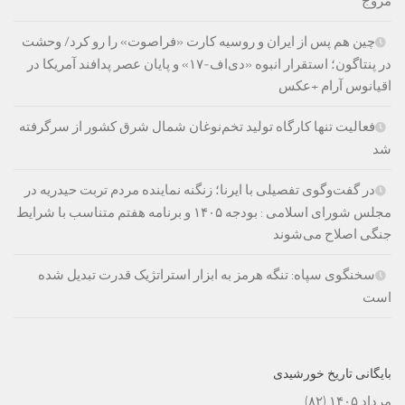
مروج
چین هم پس از ایران و روسیه کارت «فراصوت» را رو کرد/ وحشت
در پنتاگون؛ استقرار انبوه «دی‌اف‑۱۷» و پایان عصر پدافند آمریکا در
اقیانوس آرام +عکس
فعالیت تنها کارگاه تولید تخم‌نوغان شمال شرق کشور از سرگرفته
شد
در گفت‌وگوی تفصیلی با ایرنا؛ زنگنه نماینده مردم تربت حیدریه در
مجلس شورای اسلامی : بودجه ۱۴۰۵ و برنامه هفتم متناسب با شرایط
جنگی اصلاح می‌شوند
سخنگوی سپاه: تنگه هرمز به ابزار استراتژیک قدرت تبدیل شده
است
بایگانی تاریخ خورشیدی
مرداد ۱۴۰۵
(۸۲)