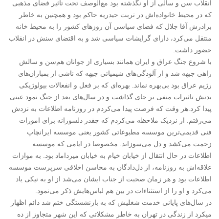
انقلاب سن و سالی از او نگذشته بود مع‌الوصف تحت تاثیر فضای مذهبی
که در محیط خانواده‌اش در تربت حیدریه حاکم بود و همچنین به خاطر
برادرش آقا جلال که فضای سیاسی آن روزهای کشور را به محیط خانه
منتقل می‌کرد، دارای گرایشات سیاسی شد و به اقتضای سنش در انقلاب
حضور داشت.
با شروع جنگ عراق و ایران همانند بسیاری از جوانان هم‌سن و سالش
راهی جبهه شد و از آلودگی‌های شیمیائی جبهه که ناشی از بمباران‌های
رژیم عراق بود بی‌بهره نماند. بهره‌ای که بر فعل و انفعالات بیولوژیکی
بدنش تاثیرات منفی بر جای گذاشت و در سال‌های بعد از جنگ نمود عینی
پیدا کرد.هر وقت که فرصت پیدا می‌کردم در روزنامه اطلاعات به نزدش
می‌رفتم. از نزدیک ملاحظه می‌کردم که چقدر دلسوزانه برای امورات
فنی قدیمی‌ترین موسسه مطبوعاتی کشور یعنی موسسه ایرانچاپ
زحمت می‌کشد و دل می‌سوزاند. مخصوصا در ایامی که موسسه
اطلاعات در حال انتقال از خیابان خیام به خیابان میرداماد بود. به موازات
علاقه‌اش به روزنامه، از دل‌دادگان به محاسن اخلاقی سرپرست موسسه
اطلاعات بود و هر زمان صحبت از جناب ایشان می‌شد از او به نیکی یاد
می‌کرد و او را از استثناء‌ات در بین هم لباس‌هایش ذکر می‌نمود.
در سال‌های پایانی خدمت شغلیش که به بازنشستگی ختم شد دائم اظهار
میکرد از زندگی در تهران به خاطر مشکلاتی که این شهر متجاوز از ده