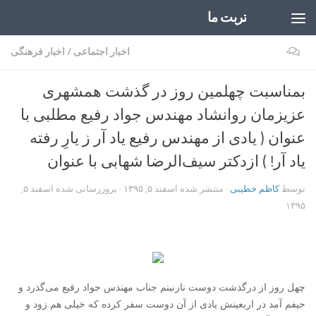
تربت ما
Skip to content
۰
اخبار اجتماعی
/
اخبار فرهنگی
بمناسبت چهلمین روز در گذشت همشهری
عزیزمان روانشاد مهندس جواد رفیع مطلبی با
عنوان ( یادی از مهندس رفیع یاد آر ز یارِ رفته
یاد آر! ) ازدکتر سیف‌الرضا شهابی با عنوان
توسط
کاظم خطیبی
· منتشر شده
اسفند ۵, ۱۳۹۵
· بروزرسانی شده
اسفند ۵,
۱۳۹۵
چهل روز از درگذشت دوست نازنینم جناب مهندس جواد رفیع می‌گذرد و
حیفم آمد در اربعینش یادی از آن دوست سفر کرده که خیلی هم زود و