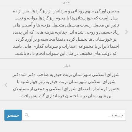
بعدی
محسن اورکى سهم روحانى و مردانش از ریزگردها بیش از ده
سال است که خوزستانى‌ها با هجوم ریزگردها مواجه و تحت
تاثیر این معضل زیست محیطى متحمل هزینه ها و آسیب هاى
زیاد جسمى و روحى شده اند. چنانچه هزینه هایى که این پدیده
بر خوزستانى ها تحمیل کرده دقیقا محاسبه و بر آورد گردد
احتمالا برابر با مجموعه اعتبارات و سرمایه گذارى هایى باشد
که دولت هاى مختلف در طى این سنوات انجام داده باشند.
قبلی
شورای اسلامی شهرستان تربت حیدریه صاحب دفتر شددفتر
شورای اسلامی شهرستان تربت حیدریه روز چهارشنبه با
حضور فرماندار، اعضای شورای اسلامی و جمعی از مسئولان
این شهرستان در ساختمان فرمانداری گشایش یافت.
جستجو
برای: