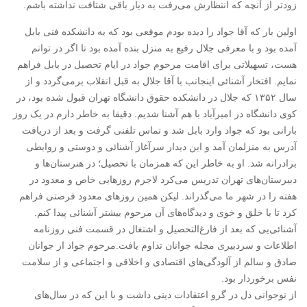
زودتر از آنچه که انتظارش می‌رفت به دیار باقی شتافت نداشته باشم.
اولین بار که آقا جواد را دیده بودم موقعی بود که به دانشکده فنی بابل
آمده بود و با معرفی جلال رفیع به منزل بنده آمده بود تا اگر در توانم
هست، تسهیلاتی برای اقامت مرحوم جواد در ایام تحصیل در بابل فراهم
نمایم. افتخار آشنائی اینجانب با آقا جلال به قبل انقلاب برمی‌گردد و از
سال ۱۳۵۲ که جلال در دانشکده حقوق دانشگاه تهران قبول شده بود، در
کوی دانشگاه در امیرآباد با هم آشنا شدیم. دقیقا به خاطر دارم در یک روز
بارانی بود که جواد وارد بابل شد و تماس تلفنی گرفت و بعد از دریافت
آدرس به منزلمان آمد و این دیدار سرآغاز آشنائی و دوستی و روابطی
برادرانه شد. او به خاطر این که همزمان با تحصیل؛ در هنرستان‌ها و
دبیرستان‌های تهران تدریس می‌کرد لاجرم روزهایی خاص و معدود در
هفته را در شهر ما می‌گذراند. لیکن همین روزهای معدود فرصتی فراهم
کرد تا با خلق و خوی و دیدگاه‌های آن مرحوم بیشتر آشنائی پیدا کنم.
آشنائی‌یی که بعد از فارغ‌التحصیل و اشتغال در قسمت فنی روزنامه
اطلاعات و سردبیری مجله جوانان تداوم یافت.مرحوم جواد از جوانان
صادق و سالم از آلودگی‌های اقتصادی و اخلاقی و اجتماعی و از سلامت
نفس برخوردار بود.
از نوجوانی دل در گرو اعتقادات دینی داشت و با این که در سال‌های