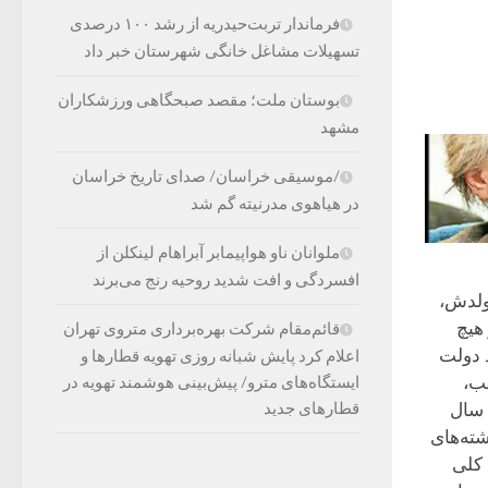
فرماندار تربت‌حیدریه از رشد ۱۰۰ درصدی
تسهیلات مشاغل خانگی شهرستان خبر داد
بوستان ملت؛ مقصد صبحگاهی ورزشکاران
مشهد
/موسیقی خراسان/ صدای تاریخ خراسان
در هیاهوی مدرنیته گم شد
ملوانان ناو هواپیمابر آبراهام لینکلن از
افسردگی و افت شدید روحیه رنج می‌برند
ولدش،
هیچ
قائم‌مقام شرکت بهره‌برداری متروی تهران
 دولت
اعلام کرد پایش شبانه روزی تهویه قطارها و
یب،
ایستگاه‌های مترو/ پیش‌بینی هوشمند تهویه در
 سال
قطارهای جدید
وشته‌های
 کلی