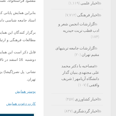
مقصود فراستخواه، نعمت 
اخبار علمی
(۱,۱۱۹)
بنابراین همایش پایانی 
اخبار فرهنگی
(۷,۷۱۲)
استاد جامعه شناسی دان
گزارشات انجمن شعر و
ادب قطب تربت حیدریه
برگزار کنندگان این هما
(۱۷۴)
مطالعات فرهنگی و ارتبا
گزارشات جامعه تربتیهای
قابل ذکر است این همایش 
مقیم تهران
(۲۰)
دوشنبه 16 اسفند در تالار ابن خلدون از ساعت ۱۴ الی ۲۰ برگزار خواهد شد.
مصاحبه با دکتر محمد
نشانی: پل نصر(گیشا) بز
علی مجتهدی بنیان گذار
دانشگاه آریامهر ( شریف
تهران.
واقفی )
(۱۰۷)
پوستر همایش
اخبار کشاورزی
(۴۵۷)
کارت دعوت همایش
اخبار گردشگری
(۸۳۷)