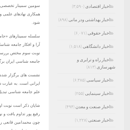
سومین سمینار تخصصی «ج
اخبار اقتصادی
(۳,۵۹۰)
اخبار بهداشتی ودر مانی
(۸۹۸)
شود.
اخبار حقوقی
(۶,۰۷۱)
سلسله سمینار­های «جامع
آرا و افکار جامعه ­شناس
اخبار دانشگاهی
(۱,۵۱۸)
نوبت سوم مختص بررسی و
اخبار راه و ترابری و
جامعه شناسی ایران برگ
شهرسازی
(۸۱۳)
نشست های برگزار شده و 
اخبار سیاسی
(۶,۳۸۵)
ایرانی است. به عبارت دی
علم جامعه شناسی تبدیل
اخبار سینمایی
(۲۵۵)
شایان ذکر است نوبت اول 
اخبار صنعت و معدن
(۴۹۴)
رفیع پور تداوم یافت و 
اخبار صنعتی
(۱,۲۲۸)
چون محمدامین قانعی را