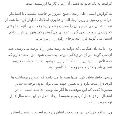
کرامت به یک خانواده دهیم، آن زمان کار ما ارزشمند است.
به گزارش ایسنا، علی ربیعی صبح امروز در حاشیه نشستی با استاندار
خراسان رضوی و وزیر ارتباطات و فناوری اطلاعات اظهار کرد: ما همه از
نقد استقبال می کنیم و آن را موجب رشد و پیشرفت می دانیم اما وقتی
که رشدی صورت نمی گیرد، عده ای می‌گویند رکود هنوز بر بازار حاکم
است. می گویند قرار بود برجام رکود را از بین ببرد.
وی ادامه داد: هنگامی که دولت به رشد بیش از ۷ درصد می رسد، عده
ای می گویند اثر آن در زندگی مردم دیده نمی شود. من اعتقاد دارم که
همه تلاش ما باید این باشد که آثار این موفقیت ها به طبقات محروم
تسری یابد و فقر و محرومیت را کاهش دهد.
ربیعی خاطرنشان کرد: منتها همه ما می دانیم که اصلاح زیرساخت ها
اثری درازمدت دارد و به همین جهت نمی توان بدون توجه به سایر
متغیرها گفت که این موفقیت ها آثار ملموسی نداشته است. ما در
اشتغال موفق عمل کردیم و متوسط ایجاد شغل در این سه سال قابل
توجه بوده است.
وی اضافه کرد: در این مدت چند اتفاق رخ داده است. در همین استان