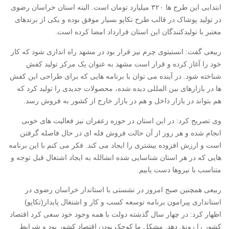
ابتدایی این طرح ها ۳۲۰ میلیارد تومان است. البته استان خراسان رضوی
در تولید پوشاک در قالب طرح تکاپو بسیار موفق بوده و یکی از برندهای
معتبر با تولیدکنندگان این استان قرارداد امضا کرده است.
ربیعی گفت: انستیتوی چرم نیز قرار بود در مشهد راه اندازی شود که کار
خود را آغاز کرده و قرار است مشهد به عنوان یک مرکز تولید کفش
شناخته شود. در آینده می توان با برنامه هایی که برای طراحی این کفش
ها در بازارهای بین المللی دیده شده، محصولات جدیدی را تولید کرد که
هم بتواند در بازار داخل و هم در بازار خارج از کشور به فروش رسد.
وی تصریح کرد: در این استان در حوزه زعفران نیز فعالیت های خوبی
انجام شده و هر روز از آن حالت فروش فله ای در حال فاصله گرفتن
است و ارزش افزوده بیشتری را ایجاد می کند. فکر می کنم با این برنامه
هایی که در هر استان شناسایی شده انشالله به ایجاد اشتغال قبل توجه و
متناسب با نیروها دست یابیم.
ربیعی همچنین صبح امروز در نشستی با استاندار خراسان رضوی در
استانداری پیرامون برنامه توسعه کسب و کار و اشتغال پایدار(تکاپو)
اظهار کرد: در چهار سال گذشته دولت با همه وجود خود سعی کرد اقتصاد
کشور را رونق دهد. مشکل ما کوچک بودن اقتصاد کشور بود و شرایط