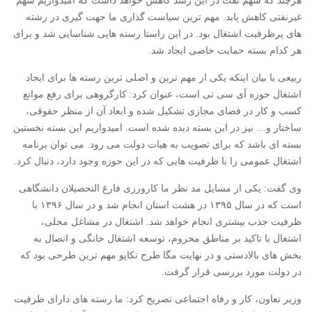
هرچند که سهم نفت در این رشد کاهش خواهد داشت که امیدواریم سهم
غیرنفتی کاهش یابد. مهم ترین سیاست گذاری ما جهت گیری در رشته
های پرظرفیت اشتغال بود. در این راستا رسته هایی شناسایی شد و برای
هر کدام بسته حمایت خاصی ایجاد شد.
ربیعی با بیان اینکه یکی از مهم ترین و اصلی ترین رسته ها برای ایجاد
اشتغال حوزه آی سی تی است، عنوان کرد: کارگروهی برای رفع موانع
کسب و کار در فضای مجازی تشکیل شده و ابعاد آن از منظر حقوقی،
ساختار و… نیز در این بسته دیده شده است. امیدواریم این بسته نخستین
بسته ای باشد که برای تصویب به هیات دولت می رود. می توان برنامه
اشتغال عمومی را با ظرفیت هایی که در این حوزه وجود دارد، دنبال کرد.
وی گفت: یکی از مسایل مد نظر ما کارورزی فارغ التحصیلان دانشگاهی
است که در سال ۱۳۹۵ در هشت استان انجام شد و در سال ۱۳۹۶ با
ظرفیت جذب بیشتری انجام خواهد شد. اشتغال در مشاغل محلی،
اشتغال با تاکید بر مناطق محروم، توسعه اشتغال خانگی و اتصال به
بخش های بالادستی و در نهایت مگا طرح تکاپو مهم ترین طرحی بود که
در دولت مورد بررسی قرار گرفت.
وزیر تعاون، کار و رفاه اجتماعی تصریح کرد: ما رسته های دارای ظرفیت