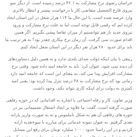
خراسان رضوی نرخ مشارکت به ۴۲.۱ درصد رسیده است. از دیگر سو
نیروی فارغ التحصیل متقاضی کار با درخواست بیشتر و انتظار بالاتری
وارد عرصه شده است. با این حال ما ۱۱۴ هزار شغل در این استان ایجاد
کرده ایم که رقمی قابل توجه است اما به علت نرخ مشارکت و ورود
نیروی جدید باز هم نتوانستیم از میزان تقاضا پیشی بگیریم. اگر همین
اقدام صورت نمی گرفت، آن زمان نرخ بیکاری چقدر بود؟ به هر ترتیب ما
باید برای حدود ۲۸۰ هزار نفر دیگر در این استان شغل ایجاد کنیم.
ربیعی با بیان اینکه دولت صدای بلندی ندارد و به همین دلیل دستاوردهای
آن دیده نمی شود، عنوان کرد: باید به جامعه امید داده شود. وقتی نرخ
مشارکت افزایش پیدا می کند، به معنای این است که جامعه امید دارد.
زمانی بود که نرخ مشارکت به ۳۸ درصد تنزل پیدا کرده بود؛ یعنی امید
کمتری به دولت برای اینکه کاری بتواند بکند، وجود داشت.
وزیر تعاون، کار و رفاه اجتماعی با اشاره به اقداماتی که در حوزه رفاهی
صورت گرفته است، گفت: ما علاوه بر ایجاد اشتغال تصمیماتی نیز در
حوزه های رفاهی آن هم به شکل ناملموس و نه به صورت واریز یارانه
نقدی گرفتیم. به عنوان نمونه خدماتی برای مبارزه با سوءتغذیه ارایه
کردیم و در این راستا حدود ۱۰۰۰ میلیارد تومان برای رفع این مسایل
هزینه شد. این هزینه ها در مواردی مانند تهیه شیر مدارس و تهیه یک وعده