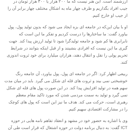
ارزشمند است. این هنر نیست که ما ۲۰۰ هزار یا ۳۰۰ هزار تومان در
جیب افراد بگذاریم و ظرف چهار ماه به اشکال مختلف چهار برابر آن را
از جیب او خارج کنیم.
او با بیان این‌که در جامعه ای بزه ایجاد می شود که بدون تولید پول، پول
بیاورد گفت: ما ساختارها را درست کردیم و تفکر ما این است که
نابرابری ها کم شود و جامعه تولیدگرا شود تا تولید ارزش پیدا کند. جهت
گیری ما این نیست که افرادی بنشینند و از قبل اینکه بتوانند در شرایط
تحریم پولی را نقل و انتقال دهند، هزاران میلیارد برای خود ثروت اندوزی
کنند.
ربیعی اظهار کرد: اگر در جامعه ای پول، پول بیاورد، آن جامعه رنگ
خوشبختی نمی بیند و ثروت های قله ای شکل می گیرد. باید در میان مدت
سهم همه در تولید افزایش پیدا کند. در این صورت پول های قله ای شکل
نمی گیرد و تولید به سمت مردمی شدن که مورد تاکید مقام معظم
رهبری است، حرکت می کند. هدف ما نیز این است که پول های کوچک
را در مشارکت اقتصادی سهیم کنیم.
وی با اشاره به حضور خود در مشهد و انعقاد تفاهم نامه هایی در حوزه
ICT گفت: به دنبال برنامه دولت در حوزه اشتغال که قرار است طی آن