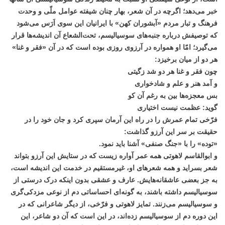
خبر می‌دهد؛ اگرچه در آن شعر، بهار چنان شیفته عوامل ملّی و وحدت
فرهنگ و تبار مردم «آبشوران کهن» با ایرانیان این سوی اَرَس می‌شود
که توصیفش درباره جنبه‌های سوسیالیسم، تحت‌الشعاع آن اندیشه‌ها قرار
می‌گیرد؛ امّا او همواره در آرزوی روزی بوده است که در آن «فقر و غنا»
هر دو از میان برخیزد:
چون فقر و غنا هر دو شد زگیتی
و آمد هنر و علم و شادخواری
بس معجزه‌ها بین به رغم آن کو
گوید: عظمت نیست اختیاری
فرّخی تمام عمرش را در راه این آرمان سپری کرد و جان خود را در
حقیقت بر سر این آرزو گذاشت:
«توده» را با «جنگ صنفی» آشنا باید نمود.
و ابوالقاسم لاهوتی همه عمر آواره زیست که در ستایش این آرزو بتواند
شعر بسراید و همه شعرهای او، غیرمستقیم در خدمت این اندیشه است،
به جز بعضی عاشقانه‌هایش. عارف و عشقی بدون اینکه درک درستی از
سوسیالیسم داشته باشند، به گونه‌ای احساساتی دم از نوعی مزدکی‌گری
و سوسیالیسم می‌زنند. تمایز لاهوتی و فرّخی، از دیگر شاعرانی که در
این دوره دم از سوسیالیسم زده‌اند، در این است که آن دو شاعر، این