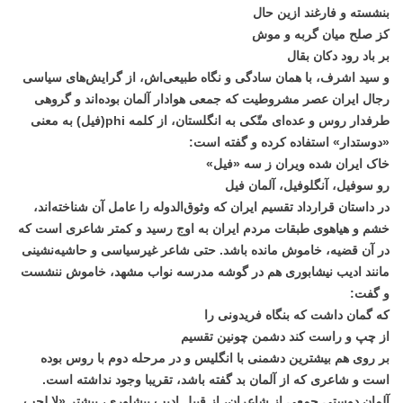
بنشسته و فارغند ازین حال
کز صلح میان گربه و موش
بر باد رود دکان بقال
و سید اشرف،‌ با همان سادگی و نگاه طبیعی‌اش، از گرایش‌های سیاسی
رجال ایران عصر مشروطیت که جمعی هوادار آلمان بوده‌اند و گروهی
طرفدار روس و عده‌ای متّکی به انگلستان،‌ از کلمه phi(فیل) به معنی
«دوستدار» استفاده کرده و گفته است:
خاک ایران شده ویران ز سه «فیل»
رو سوفیل، آنگلوفیل، آلمان فیل
در داستان قرارداد تقسیم ایران که وثوق‌الدوله را عامل آن شناخته‌اند،
خشم و هیاهوی طبقات مردم ایران به اوج رسید و کمتر شاعری است که
در آن قضیه، خاموش مانده باشد. حتی شاعر غیرسیاسی و حاشیه‌نشینی
مانند ادیب نیشابوری هم در گوشه مدرسه نواب مشهد، خاموش ننشست
و گفت:
که گمان داشت که بنگاه فریدونی را
از چپ و راست کند دشمن چونین تقسیم
بر روی هم بیشترین دشمنی با انگلیس و در مرحله دوم با روس بوده
است و شاعری که از آلمان بد گفته باشد، تقریبا وجود نداشته است.
آلمان دوستی جمعی از شاعران، از قبیل ادیب پیشاوری، بیشتر «لا لحب