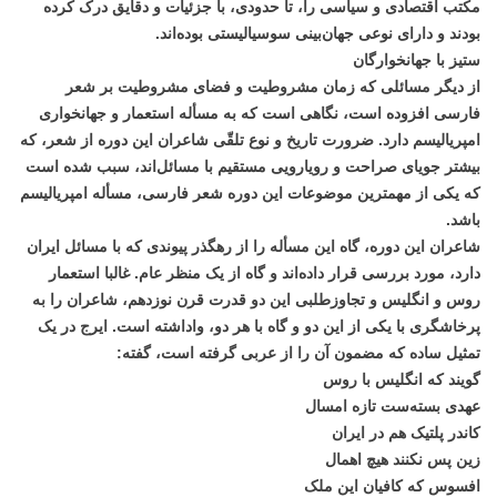
مکتب اقتصادی و سیاسی را، تا حدودی، با جزئیات و دقایق درک کرده
بودند و دارای نوعی جهان‌بینی سوسیالیستی بوده‌اند.
ستیز با جهانخوارگان
از دیگر مسائلی که زمان مشروطیت و فضای مشروطیت بر شعر
فارسی افزوده است، نگاهی است که به مسأله استعمار و جهانخواری
امپریالیسم دارد. ضرورت تاریخ و نوع تلقّی شاعران این دوره از شعر، که
بیشتر جویای صراحت و رویارویی مستقیم با مسائل‌اند، سبب شده است
که یکی از مهمترین موضوعات این دوره شعر فارسی، مسأله امپریالیسم
باشد.
شاعران این دوره، گاه این مسأله را از رهگذر پیوندی که با مسائل ایران
دارد، مورد بررسی قرار داده‌اند و گاه از یک منظر عام. غالبا استعمار
روس و انگلیس و تجاوزطلبی این دو قدرت قرن نوزدهم، شاعران را به
پرخاشگری با یکی از این دو و گاه با هر دو، واداشته است. ایرج در یک
تمثیل ساده که مضمون آن را از عربی گرفته است،‌ گفته:
گویند که انگلیس با روس
عهدی بسته‌ست تازه امسال
کاندر پلتیک هم در ایران
زین پس نکنند هیچ اهمال
افسوس که کافیان این ملک