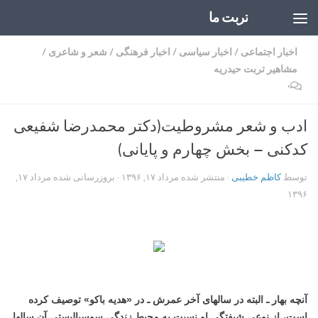
تربت ما
Skip to content
اخبار اجتماعی
/
اخبار سیاسی
/
اخبار فرهنگی
/
شعر و شاعری
/
مشاهیر تربت حیدریه
۰
ادب و شعر مشروطیت(دکتر محمدرضا شفیعی
کدکنی – بخش چهارم و پایانی)
توسط
کاظم خطیبی
· منتشر شده
مرداد ۱۷, ۱۳۹۶
· بروزرسانی شده
مرداد ۱۷,
۱۳۹۶
آنچه بهار ـ البته در سالهای آخر عمرش ـ در «هدیه باکو» توصیف کرده
است، از نوعی شیفتگی او نسبت به محیط زندگی سوسیالیستی آن سالها