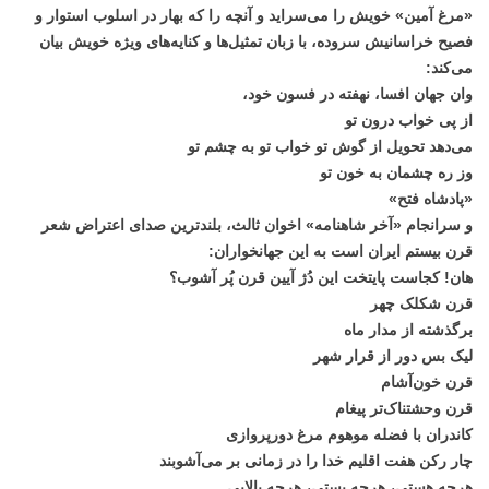
«مرغ آمین» خویش را می‌سراید و آنچه را که بهار در اسلوب استوار و
فصیح خراسانیش سروده، با زبان تمثیل‌ها و کنایه‌های ویژه خویش بیان
می‌کند:
وان جهان افسا، نهفته در فسون خود،
از پی خواب درون تو
می‌دهد تحویل از گوش تو خواب تو به چشم تو
وز ره چشمان به خون تو
«پادشاه فتح»
و سرانجام «آخر شاهنامه» اخوان ثالث، بلندترین صدای اعتراض شعر
قرن بیستم ایران است به این جهانخواران:
هان! کجاست پایتخت این دُژ آیین قرن پُر آشوب؟
قرن شکلک چهر
برگذشته از مدار ماه
لیک بس دور از قرار شهر
قرن خون‌آشام
قرن وحشتناک‌تر پیغام
کاندران با فضله موهوم مرغ دورپروازی
چار رکن هفت اقلیم خدا را در زمانی بر می‌آشوبند
هرچه هستی، هرچه پستی، هرچه بالایی