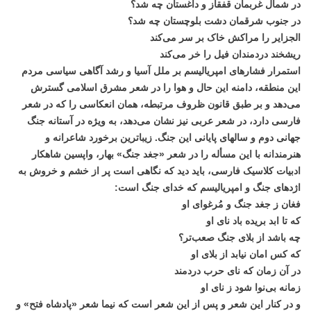
در شمال غربمان قفقاز و داغستان چه شد؟
در جنوب شرقمان دشت بلوچستان چه شد؟
الجزایر را مراکش خاک بر سر می‌کند
ریشخند دردمندان فیل را خر می‌کند
استمرار فشارهای امپریالیسم بر ملل آسیا و رشد آگاهی سیاسی مردم
این منطقه، دامنه این حال و هوا را در شعر مشرق اسلامی گسترش
می‌دهد و بر طبق قانون ظروف مرتبطه، همان انعکاسی را که در شعر
فارسی دارد، در شعر عربی نیز نشان می‌دهد، به ویژه در آستانه جنگ
جهانی دوم و سالهای پایانی این جنگ. زیباترین برخورد شاعرانه و
هنرمندانه با این مسأله را در شعر «جغد جنگ» بهار، واپسین شاهکار
ادبیات کلاسیک فارسی، باید دید که نگاهی است پر از خشم و خروش به
اژدهای جنگ و امپریالیسم که خدای جنگ است:
فغان ز جغد جنگ و مُرغوای او
که تا ابد بریده باد نای او
چه باشد از بلای جنگ صعب‌تر؟
که کس امان نیابد از بلای او
در آن زمان که نای حرب دردمند
زمانه بی‌نوا شود ز نای او
و در کنار این شعر و پس از این شعر است که نیما شعر «پادشاه فتح» و