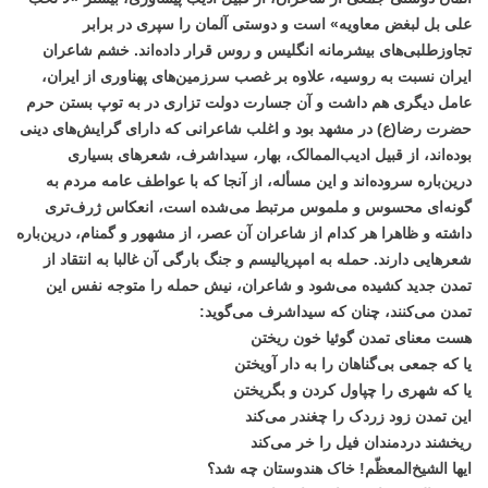
علی بل لبغض معاویه» است و دوستی آلمان را سپری در برابر
تجاوزطلبی‌های بیشرمانه انگلیس و روس قرار داده‌اند. خشم شاعران
ایران نسبت به روسیه، علاوه بر غصب سرزمین‌های پهناوری از ایران،
عامل دیگری هم داشت و آن جسارت دولت تزاری در به توپ بستن حرم
حضرت رضا(ع) در مشهد بود و اغلب شاعرانی که دارای گرایش‌های دینی
بوده‌اند،‌ از قبیل ادیب‌الممالک، بهار، سیداشرف، شعرهای بسیاری
درین‌باره سروده‌اند و این مسأله، از آنجا که با عواطف عامه مردم به
گونه‌ای محسوس و ملموس مرتبط می‌شده است، انعکاس ژرف‌تری
داشته و ظاهرا هر کدام از شاعران آن عصر، از مشهور و گمنام، درین‌باره
شعرهایی دارند. حمله به امپریالیسم و جنگ بارگی آن غالبا به انتقاد از
تمدن جدید کشیده می‌شود و شاعران، نیش حمله را متوجه نفس این
تمدن می‌کنند، چنان که سید‌اشرف می‌گوید:
هست معنای تمدن گوئیا خون ریختن
یا که جمعی بی‌گناهان را به دار آویختن
یا که شهری را چپاول کردن و بگریختن
این تمدن زود زردک را چغندر می‌کند
ریخشند دردمندان فیل را خر می‌کند
ایها الشیخ‌المعظّم! خاک هندوستان چه شد؟