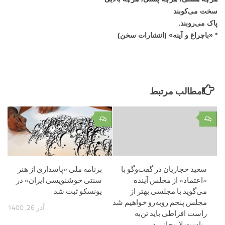
سخت می‌کوبند
پاک می‌روبند.
* «باچراغ و آینه» (انتشارات سخن)
مطالب مرتبط
۰
۰
سعید حجاریان در گفت‌وگو با
برنامه ملی «پاسداری از هنر
«اعتماد» از مجلس آینده
سنتی خوشنویسی ایران» در
می‌گوید با مجلسی بهتر از
یونسکو ثبت شد
مجلس پنجم روبه‌رو خواهیم شد
آذر 26, 1400
راست افراطی باید تن‌به
ریاست لاریجانی در