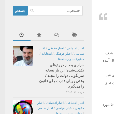
جستجو
برای:
اخبار اجتماعی
/
اخبار حقوقی
/
اخبار
ا هدف
سیاسی
/
اخبار فرهنگی
/
انتخابات
/
مطبوعات و رسانه ها
تورانهای بین راهی تا ۱۵ فرودین سال آینده
خرازی بعد از دروغ‌های
تکذیب‌شده؛ این بار نسخه
های غیر
سرنگونی دولت را پیچید /
وقتی رویای قدرت جای قانون
ها و
را می‌گیرد
مرداد ۱۶, ۱۴۰۵
اخبار اجتماعی
/
اخبار اقتصادی
/
اخبار
وی گفت: پارسال و در قالب همین طرح ۲ هزار و ۶۷۵ مورد بازدید از مراکز تهیه و توزیع مواد غذایی، ۵۰۵ مورد
حقوقی
/
اخبار سیاسی
/
اخبار صنعتی
/
مطبوعات و رسانه ها