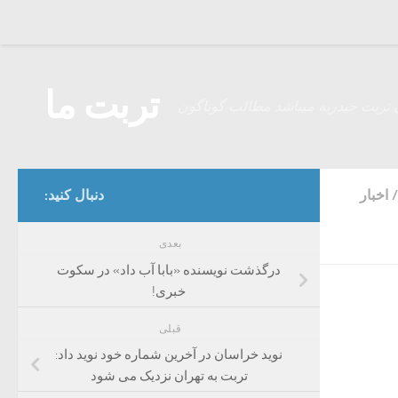
Skip to content
تربت ما
 تربت حیدریه میباشد مطالب گوناگون
/
اخبار
دنبال کنید:
بعدی
درگذشت نویسنده «بابا آب داد» در سکوت
خبری!
قبلی
نوید خراسان در آخرین شماره خود نوید داد:
تربت به تهران نزدیک می شود