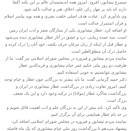
سیمرغ نیشابور، افزود: امروز همه اندیشمندان عالم بر این نکته اکتفا
دارند که باید بر چهار رکن علم، اخلاق، هنر و عدالت تاکید شود.
وی یادآوری کرد: عبادت هدف اصلی خلقت بشری و همه نوید پیامبر اسلام
و قرآن استمرار عدالت است.
او اضافه کرد: عطار نیشابوری یکی از ستارگان شعر و ادب ایران زمین
است، سه عمده زیبایی، درد و عشق در آثار عطار نیشابوری دیده می‌شود
و عطار قبل از اینکه از زبان مرغان حرف بکشد، خود آنان را درک کرده و
حاصل درک آن منطق‌الطیر است.
نماینده مردم نیشابور و فیروزه در مجلس شورای اسلامی نیز گفت: ما از
ظرفیت دو روز ملی حکیم عمر خیام نیشابوری و فریدالدین عطار
نیشابوری نتوانستیم به خوبی استفاده کنیم.
دکتر حمید گرمابی گفت: ما باید بیشتر به بزرگانی چون عطار و خیام توجه
کنیم، امروز تفاوت زیادی در بزرگداشت عطار نیشابوری در ایران و
بزرگداشت شاگرد عطار (مولانا) در ترکیه وجود دارد و این یک ضعف
بزرگ است.
وی تاکید کرد: باید بیش از این به بزرگان علم و ادب اهمیت قائل شویم و
در حد نام عطار همایشی برای آن برگزار کنیم.
نماینده مردم نیشابور و فیروزه در مجلس شورای اسلامی اضافه کرد:
پیشنهاد می‌دهم تا بزرگداشت روز ملی خیام نیشابوری که یک ماه فاصله