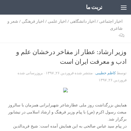
تربت ما
Skip to content
اخبار اجتماعی
/
اخبار دانشگاهی
/
اخبار علمی
/
اخبار فرهنگی
/
شعر و
شاعری
۰
وزیر ارشاد: عطار از مفاخر درخشان علم و
ادب و معرفت ایران است
توسط
کاظم خطیبی
· منتشر شده
فروردین ۲۶, ۱۳۹۷
· بروزرسانی شده
فروردین ۲۶, ۱۳۹۷
همایش بزرگداشت روز ملی عطارشاعر شهیرایرانی همزمان با سالروز
مبعث رسول اکرم (ص) با پیام وزیر فرهنگ و ارشاد اسلامی در نیشابور
برگزار شد.
در پیام سید عباس صالحی به این همایش آمده است: شیخ فریدالدین