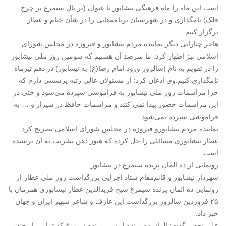
است این ماه را ماه فرهنگی نیشابور با عنوان (بر بال سیمرغ بر چرخ
فلک) نامگذاری و در شهرستان برنامه‌هایی را در شأن خیام و عطار
برگزار کنیم.
هاجر چنارانی دیگر نماینده مردم نیشابور و فیروزه در مجلس شورای
اسلامی نیز اظهار کرد: ما مترصد آن هستیم که سومین روز ملی نیشابور
را در تقویم به نام (سالروز ورود امام رضا(ع) به نیشابور) در دهم تیرماه
نامگذاری کنیم.‌وی اذعان کرد: از مسئولان عالی رتبه پرسشی دارم که
چرا مراسمات روز ملی نیشابور به فراموشی سپرده می‌شود و حتی در
این مراسمات حضور پیدا نمی کنند و مراسمات حافظ در شیراز و … به
فراموشی سپرده نمی‌شود.
نماینده مردم نیشابورو فیروزه در مجلس شورای اسلامی تصریح کرد:
عطار نیشابوری مسائلی را حل کرده که هنوز ذهن بشریت به آن نرسیده
است.
رونمایی از ده المان پرنده سیمرغ در نیشابور
شهردار نیشابور و قائم‌مقام ستاد اجرایی بزرگداشت روز ملی عطار از
رونمایی ده المان پرنده سیمرغ شیخ فریدالدین عطار نیشابوری همزمان با
۲۵ فروردین سالروز بزرگداشت این عارف و شاعر شهیر ایران و جهان
خبر داد.
علی نجفی گفت: المان ده پرنده از سی پرنده سیمرغ که تمامی از جنس