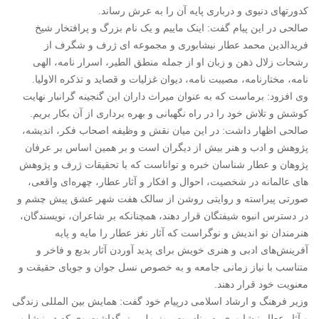
کدورتهای دنیوی و درباری پایه آن را به عرش رساند.
صالحی در این پیام گفت: اینک ماییم و یک نام بزرگ و پرافتخار شیخ
فریدالدین محمد عطار نیشابوری و مجموعه ای ژرف و شگرف از
رشحات زلال ذهن و زبان او از جمله منطق الطیر، اسرار نامه، الهی
نامه، مختارنامه، مصیبت نامه، دیوان غزلیات و قصاید و تذکره الاولیا.
وی افزود: برماست که به عنوان میراث داران این گنجینه گرانبار نهایت
کوشش و تلاش خود را در راه نگهبانی و بهره برداری از آن بکار بریم.
صالحی اظهار داشت: در این میان نقش و وظیفه اصحاب فکر، اندیشه،
پژوهش و ادب و هنر بیش از دیگران است و بر همین اساس بر عرفان
پژوهان و عطار شناسان خبره و تواناست که با تحقیقات ژرف و پژوهش
های عالمانه در شخصیت، احوال و افکار و آثار عطار، چهره‌ای واقعی،
صورتی پیراسته و روایتی روشن از سالک هفت شهر عشق پیش چشم و
در دسترس انبوه شیفتگان قرار دهند، همچنانکه بر شاعران، نویسندگان،
هنرمندان نو اندیش و نوگراست که آثار نغز عطار را مایه و پایه
آفرینش‌های ادبی و هنری خویش برای پدید آوردن آثار بدیع و فاخر و
متناسب با نیاز زمانی جامعه و به خصوص نسل جوان و جویای حقیقت و
معنویت خود قرار دهند.
وزیر فرهنگ و ارشاد اسلامی درپیام خود گفت: همایش بین المللی زندگی
و آثار عطار نیشابوری به مناسبت روز ملی بزرگداشت وی که در نیشابور