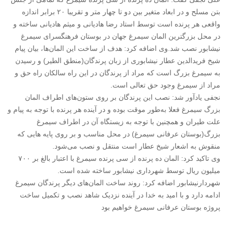
بتن مسلح و در ابعاد متغیر بین دو تا چهار متر و تقریبا ۲۰ برابر اندازه
واقعی هر پرنده است توسط استاد رضا هادیانی و میثم هادیانی ساخته و
در محل بزرگترین المان سیمرغ جهان در بوستان فرهنگسرای سیمرغ
نیشابور نصب شد.‌وی اضافه کرد: هدف از ساخت این المان‌ها، بیان پیام
شیخ فریدالدین عطار نیشابوری از زبان پرندگان(منطق الطیر) و رسیدن
به سیمرغ بزرگ است که مراد از پرندگان در این راه سالکان راه حق و
مراد از سیمرغ وجود حق تعالی است.
نجفی یادآور شد: نصب این پرندگان بر روی ستون‌های اطراف المان
بزرگ سیمرغ فعلا به‌طور موقت بوده و در آینده هر پرنده با توجه به پیام و
علت طیران و همچنین با توجه به زیستگاه آن در اطراف سیمرغ
بزرگ(بوستان عرفانی سیمرغ) در محل مناسب و بر روی پایه هایی که
منقوش به اشعار شیخ عطار است منتقل و نصب می‌شود.
وی تاکید کرد: المان ده پرنده از سی پرنده سیمرغ با اعتبار بالغ بر ۷۰۰
میلیون ریال توسط شهرداری نیشابور ساخته شده است.
شهردارنیشابور اضافه کرد: روند ساخت المان‌های دیگر پرندگان سیمرغ
ادامه دارد و با امید به خدا در آینده نزدیک شاهد نصب و تکمیل ساخت
پروژه بوستان عرفانی سیمرغ خواهیم بود