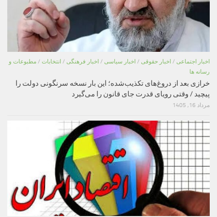
اخبار اجتماعی
/
اخبار حقوقی
/
اخبار سیاسی
/
اخبار فرهنگی
/
انتخابات
/
مطبوعات و
رسانه ها
خرازی بعد از دروغ‌های تکذیب‌شده؛ این بار نسخه سرنگونی دولت را
پیچید / وقتی رویای قدرت جای قانون را می‌گیرد
مرداد 16, 1405