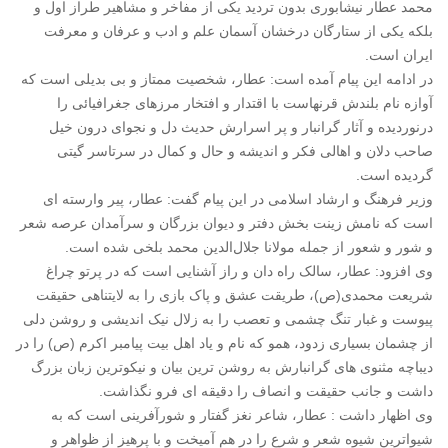
محمد عطار نیشابوری بدون تردید یکی از مفاخر و مشاهیر طراز اول و
بلکه یکی از ستارگان درخشان آسمان علم و ادب و عرفان و معرفت
ایران است.
در ادامه این پیام آمده است: عطار، شخصیت ممتاز و بی بدیلی است که
آوازه نام بلندش قرنهاست با اقتدار و افتخار مرزهای جغرافیائی را
درنوردیده و آثار گرانبار و پر اسرارش حدیث دل و نجوای درون خیل
صاحب دلان و اهالی فکر و اندیشه و حال و کمال در سرتاسر گیتی
گردیده است.
وزیر فرهنگ و ارشاد اسلامی در این پیام گفت: عطار، پیر وارسته ای
است که نامش زینت بخش دفتر و دیوان بزرگان و سرآمدان عرصه شعر
و شور و شعور از جمله مولانا جلال‌الدین محمد بلخی شده است.
وی افزود: عطار، سالک راه دان و راز آشنایی است که در پرتو چراغ
شریعت محمدی‌(ص)، طریقت عشق و پاک بازی را به لایتناهی حقیقت
پیوست و غبار تنگ چشمی و تعصب را به زلال نیک اندیشی و روشن دلی
از چشمان بسیاری زدود، همو که نام و یاد اهل بیت پیامبر اکرم (ص) را در
دیباچه مثنوی های گرانبارش به روشن ترین بیان و نیکوترین زبان بزرگ
داشت و جانب حقیقت و انصاف را دقیقه ای فرو نگذاشت.
وی اظهار داشت : عطار، شاعر نغز گفتار و شورآفرینی است که به
شیواترین شیوه شعر و شرع را در هم آمیخت و با پرهیز از ظواهر و