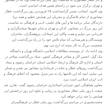
و تهران برگزار می شود در راستای همین هدف اساسی است.
وی افزود: اینجانب ضمن گرامیداشت ۲۵ فروردین روز بزرگداشت عطار
نیشابوری از تمام تلاشگران و مجریان این همایش عظیم و همه برپا
دارندگان سایر برنامه ها و آیین های علمی، ادبی و فرهنگی به مناسبت
این روز بزرگ در نیشابور، کدکن و تهران و سایر شهرها سپاسگزاری و
قدردانی می نمایم و همت والای این استادان، پژوهشگران، شاعران،
نویسندگان و هنرمندانی که تمام تلاش خود را در راه بزرگداشت این
شخصیت بزرگ به کار بسته اند ارج می نهم.
وی ادامه داد: از موسسه مطالعات اسلامی دانشگاه تهران و دانشگاه
مک گیل، انجمن آثار و مفاخر فرهنگی کشور، ستاد بزرگداشت مفاخر در
استان و اداره کل فرهنگ و ارشاد اسلامی استان خراسان رضوی و ستاد
بزرگداشت روزهای عطار و خیام در فرمانداری نیشابور نیز تقدیر و تشکر
می نمایم، امید که این تلاشها راه به سر منزل مقصود که اعتلای فرهنگ و
ادب ایران اسلامی است ببرد.
معاون هماهنگی امور عمرانی استانداری خراسان رضوی گفت: تقارن عید
مبعث با روز ملی عطار نیشابوری بر زیبایی و جلوه این روز درخشش این
همایش را چند برابر خواهد کرد.
محمدمقدوری در مراسم بزرگداشت روز ملی عطار در فرهنگسرای