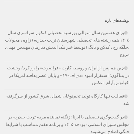
نوشته‌های تازه
برای هفتمین سال متوالی بورسیه تحصیلی کنکو ر سراسری سال
۱۴۰۵ همه رشته های تحصیلی شهرستان تربت حیدریه ( زاوه ، محولات
،جلگه رخ ، کدکن و بایگ ) توسط خیر نیک اندیش دیارمان مهندس مهدی
مروج
چین هم پس از ایران و روسیه کارت «فراصوت» را رو کرد/ وحشت
در پنتاگون؛ استقرار انبوه «دی‌اف‑۱۷» و پایان عصر پدافند آمریکا در
اقیانوس آرام +عکس
فعالیت تنها کارگاه تولید تخم‌نوغان شمال شرق کشور از سرگرفته
شد
در گفت‌وگوی تفصیلی با ایرنا؛ زنگنه نماینده مردم تربت حیدریه در
مجلس شورای اسلامی : بودجه ۱۴۰۵ و برنامه هفتم متناسب با شرایط
جنگی اصلاح می‌شوند