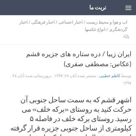
تربت ما
Skip to content
اب و هوا و محیط زیست
/
اخبار اجتماعی
/
اخبار فرهنگی
/
اخبار
گردشگری
/
انواع عکسها
۰
ایران زیبا / دره ستاره های جزیره قشم
(عکاس: مصطفی صفری)
توسط
کاظم خطیبی
· منتشر شده
آبان ۲۸, ۱۳۹۷
· بروزرسانی شده
آبان ۲۸,
۱۳۹۷
اشهر قشم که به سمت ساحل جنوبى آن
حرکت کنید به روستاى «برکه خلف» مى
رسید. روستاى برکه خلف در فاصله ۵
کیلومترى از ساحل جنوبى جزیره قرار گرفته