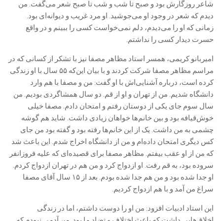
شاعر روزگارش بود و صبح تا شب و شب تا صبح شعر می‌گفت. من
دیدم که شعر در وجود او می‌جوشید. او مرد غریب و دیوانه‌ای بود.
زمانی که او را می‌دیدم، دلم نمی‌خواست کسی را ببینم و در واقع
حسرت دیدار کسی را نداشتم.
امیربانو کریمی، همسر استاد مظاهر مصفا نیز با تشکر از کسانی که در
مراسم مظاهر مصفا شرکت کردند و با بیان این‌که ۵۵ سال با او زندگی
کرده است، درباره آشنایی‌اش با او گفت: من و مصفا با هم وارد
دانشگاه شدیم. من از تهران و او از قم. دو سال همشاگردی بودیم. من
سال سوم جای یکی از دوستان رفتم و امتحان دادم. مصفا خیلی
خوش‌قیافه بود و بین خانم‌ها خواهان زیادی داشت. شاید هم گوشه
چشمی به من داشت. یک از این خانم‌ها رفته بود و گفته بود من جای
کس دیگری امتحان داده‌ام و من از دانشگاه اخراج شدم. این باعث شد
که من از او عقب بیفتم. مظاهر مصفا برای قصیده‌ای که علیه فروزانفر
سروده بود، به قم رفت. او ازدواج کرد و من هم در تهران ازدواج کردم.
او جدا شده بود و من هم جدا شده بودم. بعد از ۱۵ سال آقای مصفا
سراغ من آمد و با هم ازدواج کردیم.
این استاد ادبیات افزود: من او را دوست داشتم، اما در زندگی
اخلاق‌هایی داشت که باعث اختلاف و تضاد ما بود. من آدمی نبودم که