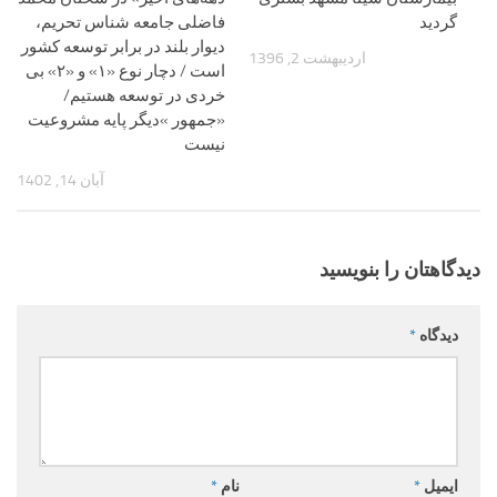
گردید
فاضلی جامعه شناس تحریم،
دیوار بلند در برابر توسعه کشور
اردیبهشت 2, 1396
است / دچار نوع «۱» و «۲» بی
خردی در توسعه هستیم/
«جمهور »دیگر پایه مشروعیت
نیست
آبان 14, 1402
دیدگاهتان را بنویسید
دیدگاه
*
ایمیل
*
نام
*