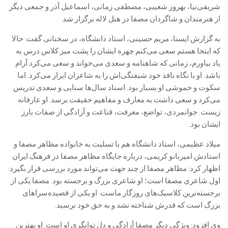
شریفی‌نیا، بهروز شعیبی، مصطفی زمانی، اسماعیل آذر و جمعی دیگر
از هنرمندان و شاگردان مصفا در هتل لاله برگزار شد.
به گزارش ایسنا، مریم حسینی، استاد دانشگاه، در سخنانی گفت: حالا
که اینجا هستم سعی می‌کنم چهره ایشان را پشت میز کلاس درس به
یاد بیاورم، زمانی که شاهنامه و سعدی می‌خواند و سعی می‌کرد آرام
باشد. او با نگاه نافذ خود شیفتگی‌اش را به شاعران ابراز می‌کرد. اما
سکوت و خموشی او بسیار بود. استاد سال‌ها سنایی و سعدی تدریس
می‌کرد و سعی داشت به معارف و مفاهیم حقیقت برسد. او عارفانه
زیست. جوانمردی، تواضع، معرفت، قناعت و آزادگی از صفات بارز
ایشان بود.
میلاد عظیمی، استاد دانشگاه هم با تسلیت به خانواده مظاهر مصفا و
استادش امیربانو کریمی، درباره جایگاه مظاهر مصفا در فرهنگ ایران
اظهار کرد: مظاهر مصفا از چند جهت می‌تواند مورد بررسی قرار بگیرد:
اول شاعری مصفا است؛ او شاعری بزرگ و برجسته بود. مصفا یکی از
برجسته‌ترین کلاسیک‌های روزگار ماست. او یکی از قصیده‌سراهای
بزرگ است که قدرش شناخته نشد و به حق خود نرسید.
وی افزود: ویژگی دیگر مصفا آزادگی و دل توانگری او است. او بهترین