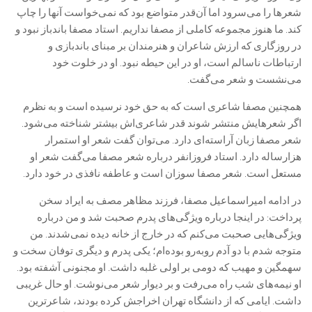
شعرها را می‌سرود اما آن‌قدر متواضع بود که نمی‌خواست آنها را چاپ
کند. ما هنوز مجموعه کاملی از مصفا نداریم. استاد مصفا باندباز نبود و
در روزگاری که ارزش شاعران و هنرمندان بر مبنای باندبازی و
ارتباطات ناسالم است، او در این حیطه نبود. او در خلوت خود
می‌نشست و شعر می‌گفت.
همچنین مصفا شاعری است که به حق خود نرسیده است و به نظرم
اگر شعرهایش منتشر شوند قدر شاعری‌اش بیشتر شناخته می‌شود.
شعر مصفا زبان آراسته‌ای دارد. می‌توان گفت شعر او استمرار
هزارساله دارد. استاد فروزانفر درباره شعر مصفا می‌گفت شعر او
مستعل است. شعر مصفا سوزان است و عاطفه نافذی در خود دارد.
در ادامه امیراسماعیل مصفا، فرزند مظاهر مصف به ایراد سخن
پرداخت: در اینجا درباره ویژگی‌های پدرم صحبت شد و من درباره
ویژگی‌هایی صحبت می‌کنم که در خارج از خانه دیده نمی‌شدند. من
متوجه شدم با دو آدم روبه‌رو بوده‌ام؛ یکی پدرم و دیگری توفان سخت و
سهمگین و مهیب که دومی بر اولی غلبه داشت. او مجنونی آشفته بود.
او نیمه‌های شب راه می‌رفت و بر دیوار شعر می‌نوشت. او حال غریبی
داشت. ایامی که از دانشگاه تهران اخراجش کرده بودند، شاعرترین