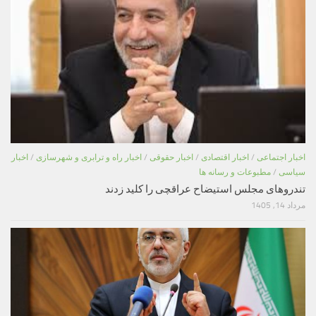
اخبار اجتماعی
/
اخبار اقتصادی
/
اخبار حقوقی
/
اخبار راه و ترابری و شهرسازی
/
اخبار
سیاسی
/
مطبوعات و رسانه ها
تندروهای مجلس استیضاح عراقچی را کلید زدند
مرداد 14, 1405