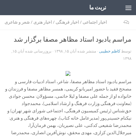
تربت ما
Skip to content
۰
اخبار اجتماعی
/
اخبار فرهنگی
/
اخبار هنری
/
شعر و شاعری
مراسم یادبود استاد مظاهر مصفا برگزار شد
توسط
کاظم خطیبی
· منتشر شده
آبان ۱۵, ۱۳۹۸
· بروزرسانی شده
آبان ۱۵,
۱۳۹۸
مراسم یادبود استاد مظاهر مصفا، شاعر، استاد ادبیات فارسی و
مصحح فقید با حضور امیربانو کریمی، همسر مظاهر مصفا و فرزندان و
خانواده او از جمله علی مصفا و لیلا حاتمی، مسؤولان: محسن جوادی
(معاونت فرهنگی وزارت فرهنگ و ارشاد اسلامی)، محمدجواد
حق‌شناس (رئیس کمیسیون فرهنگی، اجتماعی شورای شهر تهران) و
نیکنام حسینی‌پور (مدیرعامل خانه کتاب)، چهره‌های فرهنگی و هنری:
محمدرضا شفیعی کدکنی، علی نصیریان، بهمن فرمان‌آرا،
میرجلال‌الدین کزازی، مهدی محقق، نوش‌آفرین انصاری، محمدرضا