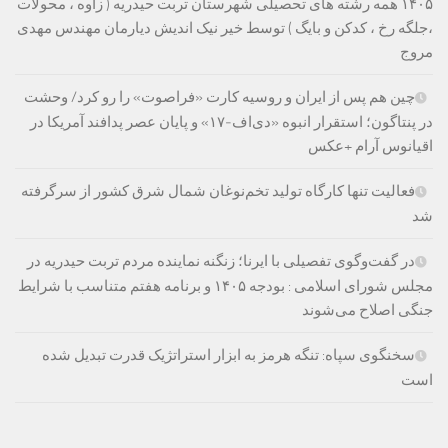
۱۴۰۵ همه رشته های تحصیلی شهرستان تربت حیدریه ( زاوه ، محولات
،جلگه رخ ، کدکن و بایگ ) توسط خیر نیک اندیش دیارمان مهندس مهدی
مروج
چین هم پس از ایران و روسیه کارت «فراصوت» را رو کرد/ وحشت
در پنتاگون؛ استقرار انبوه «دی‌اف‑۱۷» و پایان عصر پدافند آمریکا در
اقیانوس آرام +عکس
فعالیت تنها کارگاه تولید تخم‌نوغان شمال شرق کشور از سرگرفته
شد
در گفت‌وگوی تفصیلی با ایرنا؛ زنگنه نماینده مردم تربت حیدریه در
مجلس شورای اسلامی : بودجه ۱۴۰۵ و برنامه هفتم متناسب با شرایط
جنگی اصلاح می‌شوند
سخنگوی سپاه: تنگه هرمز به ابزار استراتژیک قدرت تبدیل شده
است