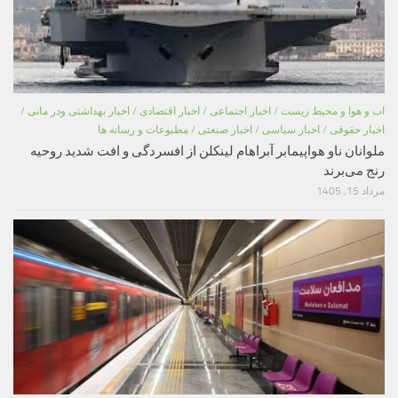
اب و هوا و محیط زیست
/
اخبار اجتماعی
/
اخبار اقتصادی
/
اخبار بهداشتی ودر مانی
/
اخبار حقوقی
/
اخبار سیاسی
/
اخبار صنعتی
/
مطبوعات و رسانه ها
ملوانان ناو هواپیمابر آبراهام لینکلن از افسردگی و افت شدید روحیه
رنج می‌برند
مرداد 15, 1405