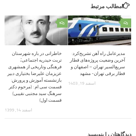
مطالب مرتبط
۲
۰
مدیرعامل راه آهن تشریح‌کرد:
خاطراتی در باره شهرستان
آخرین وضعیت پروژه‌های قطار
تربت حیدریه اجتماعی،َ
سریع‌السیر تهران – اصفهان و
فرهنگی وتاریخی از همشهری
قطار برقی تهران- مشهد
عزیزمان علیرضا بختیاری دبیر
بازنشسته آموزش و پرورش:
اسفند 19, 1403
قسمت سی ام : (مرحوم دکتر
سرهنگ سید مجتبی نقیبی)
قسمت اول)
اسفند 14, 1399
دیدگاهتان را بنویسید