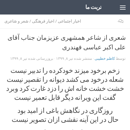
تربت ما
Skip to content
۰
اخبار اجتماعی
/
اخبار فرهنگی
/
شعر و شاعری
شعری از شاعر همشهری عزیزمان جناب آقای
علی اکبر عباسی فهندری
توسط
کاظم خطیبی
· منتشر شده
تیر ۸, ۱۳۹۹
· بروزرسانی شده
تیر ۸, ۱۳۹۹
زخم برخود میزند خودکرده را تدبیر نیست
شعله درخود می کشد دیوانه را تقصیر نیست
خشت خشت خانه اش را دزد غارت کرد وبرد
گفت این ویرانه دیگر قابل تعمیر نیست
روزگاری در نگاهش باغی از امید بود
حال در این آینه نقشی ازان تصویر نیست