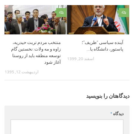
۰
۰
آینده سیاسی “ظریف”؛
منتخب مردم تربت حیدریه،
پاستور، دانشگاه یا…
زاوه و مه ولات: نخستین گام
توسعه منطقه باید از روستا
اسفند 20, 1399
آغاز شود
اردیبهشت 12, 1395
دیدگاهتان را بنویسید
دیدگاه
*