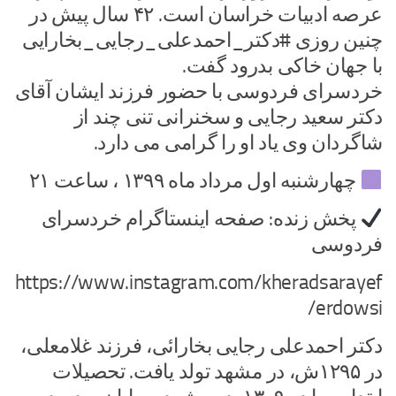
عرصه ادبیات خراسان است. ۴۲ سال پیش در
چنین روزی #دکتر_احمدعلی_رجایی_بخارایی
با جهان خاکی بدرود گفت.
خردسرای فردوسی با حضور فرزند ایشان آقای
دکتر سعید رجایی و سخنرانی تنی چند از
شاگردان وی یاد او را گرامی می دارد.
چهارشنبه اول مرداد ماه ۱۳۹۹ ، ساعت ۲۱
پخش زنده: صفحه اینستاگرام خردسرای
فردوسی
https://www.instagram.com/kheradsarayef
erdowsi/
دکتر احمدعلى رجایى بخارائى
، فرزند غلامعلى،
در ۱۲۹۵ش، در مشهد تولد یافت. تحصیلات