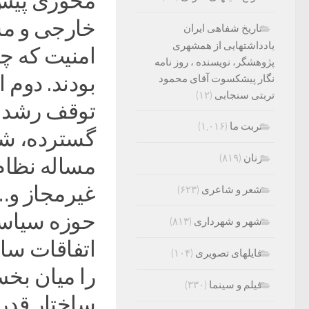
محوری پیش 
خارجی و مس
تاریخ شفاهی ایران
یادداشتهایی از همشهری
امنیت که چ
پژوهشگر، نویسنده ، روز نامه
بودند. دوم 
نگار پیشکسوت آقای محمود
تربتی سنجابی
(۱۲)
توقف رشد ا
تربت ما
(۱,۰۱۶)
گسترده، شل
زنان
(۸۱۹)
مساله نظام
غیرمجاز و… 
شعر و شاعری
(۶۲۳)
حوزه سیاست
شهر و شهرداری
(۸۱۳)
فایلهای تصویری
(۱۰۴)
را میان بخش
فیلم و سینما
(۳۳۰)
ساختار قدرت