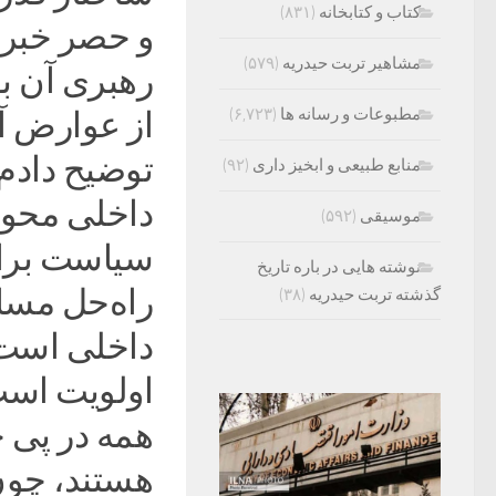
کتاب و کتابخانه
(۸۳۱)
و حصر خبری
مشاهیر تربت حیدریه
(۵۷۹)
رهبری آن بو
مطبوعات و رسانه ها
(۶,۷۲۳)
از عوارض آن
توضیح دادم
منابع طبیعی و ابخیز داری
(۹۲)
داخلی محوری
موسیقی
(۵۹۲)
سیاست برای 
نوشته هایی در باره تاریخ
راه‌حل مسا
گذشته تربت حیدریه
(۳۸)
داخلی است.
اولویت است
همه در پی 
هستند، چون 