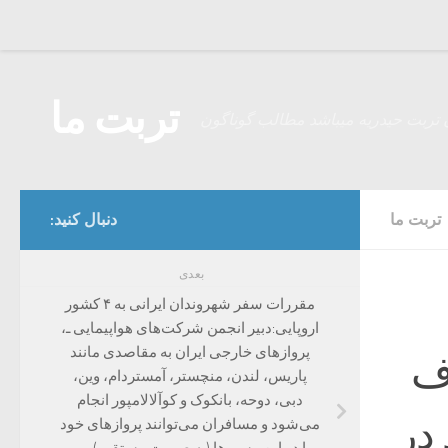
Skip to content
تربت ما
 تربت حیدریه میباشد مطالب گوناگون
تربت ما
دنبال کنید:
بعدی
مقررات سفر شهروندان ایرانی به ۴ کشور
اروپایی:دبیر انجمن شرکت‌های هواپیمایی ـ،
پروازهای خارجی ایران به مقاصدی مانند
ف
پاریس، لندن، منچستر، آمستردام، وین،
دبی، دوحه، بانکوک و کوآلالامپور انجام
باید در
می‌شود و مسافران می‌توانند پروازهای خود
را در این مسیرها (به صورت مستقیم) و بر