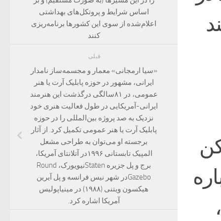
اساس شرایط و پروتکل‌های بهداشتی
ند
اعلام‌شده از سوی این کشورها برنامه‌ریزی
کنند
قبلی
«سیا ارمجانی» معمار و مجسمه‌ساز نامدار
ایرانی، مشهور در حوزه پابلیک آرت یا هنر
عمومی، در ۸۱سالگی درگذشت این هنرمند
ایرانی-آمریکایی در طول فعالیت هنری خود
نزدیک به صد پروژه بین‌المللی را در حوزه
پابلیک آرت یا هنر عمومی تکمیل کرد. از آثار
کن
برجسته او می‌توان به طراحی مشعل
المپیک تابستانی ۱۹۹۶در آتلانتای آمریکا،
برج و پل جزیره Statenنیویورک، Round
اره
Gazeboدر شهر نیس فرانسه و پل آیرین
هیکسون ویتنی (۱۹۸۸) در مینیاپولیس
آمریکا اشاره کرد.‌