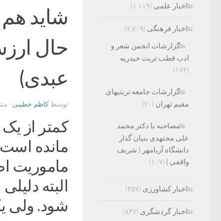
اخبار علمی
(۱,۱۱۹)
شاید هم ر
اخبار فرهنگی
(۷,۷۰۹)
حال ارزش
گزارشات انجمن شعر و
ادب قطب تربت حیدریه
(۱۷۴)
عبدی)
گزارشات جامعه تربتیهای
مقیم تهران
(۲۰)
توسط
کاظم خطیبی
· من
کمتر از یک 
مصاحبه با دکتر محمد
علی مجتهدی بنیان گذار
مانده است. 
دانشگاه آریامهر ( شریف
واقفی )
(۱۰۷)
ماموریت اص
البته دلیلی
اخبار کشاورزی
(۴۵۷)
شود. ولی ی
اخبار گردشگری
(۸۳۶)