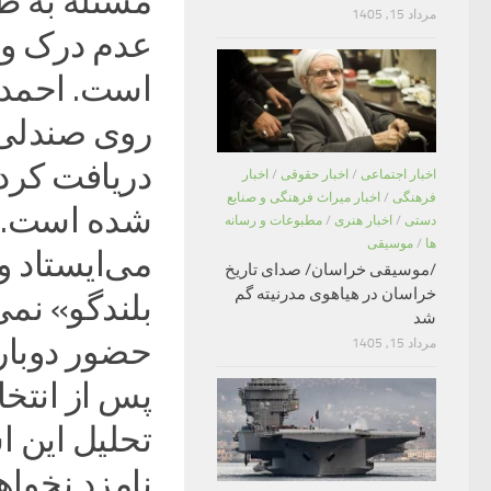
مسئله به ط
مرداد 15, 1405
عدم درک و 
است. احمدی
روی صندلی
دریافت کرد
اخبار اجتماعی
/
اخبار حقوقی
/
اخبار
فرهنگی
/
اخبار میراث فرهنگی و صنایع
دستی
/
اخبار هنری
/
مطبوعات و رسانه
ها
/
موسیقی
می‌ایستاد و
/موسیقی خراسان/ صدای تاریخ
خراسان در هیاهوی مدرنیته گم
بلندگو» نمی
شد
حضور دوباره
مرداد 15, 1405
تحلیل این ا
نامزد نخواه