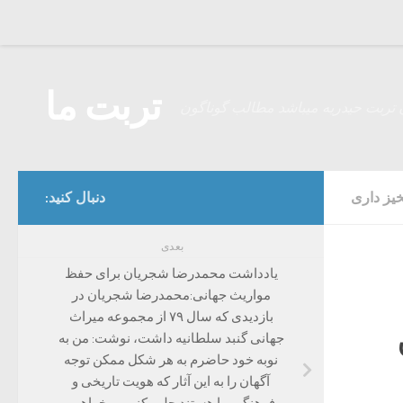
Skip to content
تربت ما
 تربت حیدریه میباشد مطالب گوناگون
خیز داری
دنبال کنید:
بعدی
یادداشت محمدرضا شجریان برای حفظ
مواریث جهانی‌:محمدرضا شجریان در
بازدیدی که سال ۷۹ از مجموعه میراث
جهانی گنبد سلطانیه داشت، نوشت: من به
نوبه خود حاضرم به هر شکل ممکن توجه
آگهان را به این آثار که هویت تاریخی و
فرهنگی ما هستند جلب کنیم و بخواهیم