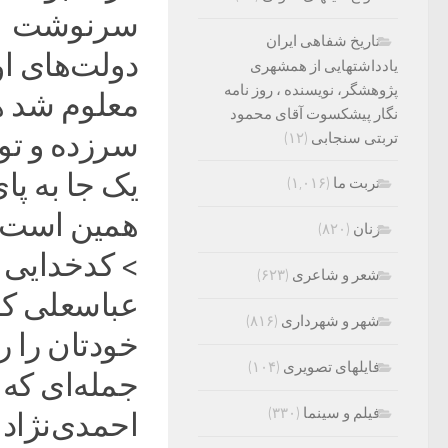
سرنوشت
تاریخ شفاهی ایران
دولت‌های ا
یادداشتهایی از همشهری
پژوهشگر، نویسنده ، روز نامه
معلوم شد هر
نگار پیشکسوت آقای محمود
سرزده و تو
تربتی سنجابی
(۱۲)
یک جا به پا
تربت ما
(۱,۰۱۶)
همین است ک
زنان
(۸۲۰)
> کدخدایی و اح
شعر و شاعری
(۶۲۳)
عباسعلی کد
شهر و شهرداری
(۸۱۶)
خودتان را ر
فایلهای تصویری
(۱۰۴)
جمله‌ای که
فیلم و سینما
(۳۳۰)
احمدی‌نژاد