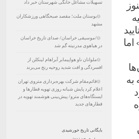
تسهیلات مشاغل خانگی شهرستان خبر داد
وز
ه
بوستان ملت؛ مقصد صبحگاهی ورزشکاران
مشهد
یید
/موسیقی خراسان/ صدای تاریخ خراسان
اما
در هیاهوی مدرنیته گم شد
ملوانان ناو هواپیمابر آبراهام لینکلن از
ها
افسردگی و افت شدید روحیه رنج می‌برند
به
قائم‌مقام شرکت بهره‌برداری متروی تهران
اعلام کرد پایش شبانه روزی تهویه قطارها و
د
ایستگاه‌های مترو/ پیش‌بینی هوشمند تهویه در
ه
قطارهای جدید
بایگانی تاریخ خورشیدی