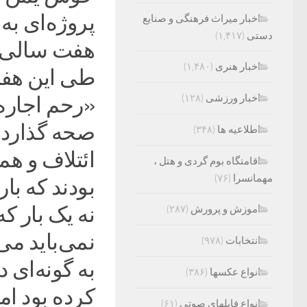
پروژه‌ای به
اخبار میراث فرهنگی و صنایع
دستی
(۱,۴۱۷)
هفت سالی از
اخبار هنری
(۱,۴۸۰)
طی این هفت
اخبار ورزشی
(۱۲۸)
«رحم اجاره
صحه گذاردند
اطلاعیه ها
(۳۴۸)
ائتلاف و هم
اقامتگاه بوم گردی و هتل ،
مهمانسرا
(۷۶)
بودند که با
نه یک بار ک
اموزش و پرورش
(۲۸۷)
انتخابات
(۹۷۸)
به گونه‌ای د
انواع عکسها
(۳۸۶)
کرده بود ام
انواع فایلهای صوتی
(۶۱)