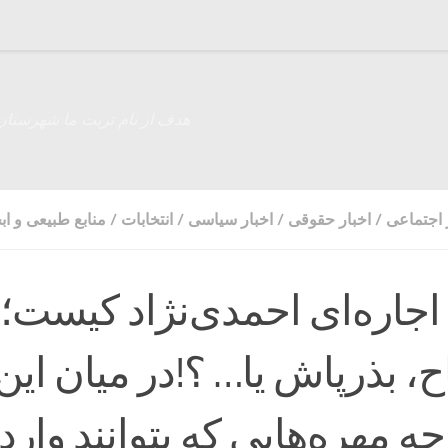
هدف از نام تربت ما شهرستان
 اجتماعی
/
اخبار حقوقی
/
اخبار سیاسی
/
انتخابات
/
منابع طبیعی و اب
اجاره‌ای احمدی‌نژاد کیست؛
اح، بذرپاش یا… ؟!در میان این
رچه مهره‌هایی که بتوانند وارد