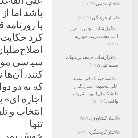
علی القاعده
اخبار علمی
(۱,۱۱۹)
باشد اما از
اخبار فرهنگی
(۷,۷۱۲)
گزارشات انجمن شعر و
کرد حکایت ا
ادب قطب تربت حیدریه
(۱۷۴)
اصلاح‌طلبان
گزارشات جامعه تربتیهای
سیاسی مورد 
مقیم تهران
(۲۰)
کنند، آن‌ها 
مصاحبه با دکتر محمد
که به دو دو
علی مجتهدی بنیان گذار
دانشگاه آریامهر ( شریف
اجاره ای» ب
واقفی )
(۱۰۷)
انتخاب و تل
اخبار کشاورزی
(۴۵۷)
تنها
اخبار گردشگری
(۸۳۷)
خوش یمن نبو