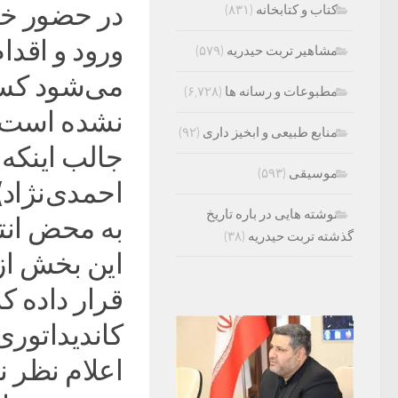
در حضور خب
کتاب و کتابخانه
(۸۳۱)
ورود و اقدا
مشاهیر تربت حیدریه
(۵۷۹)
می‌شود کسان
مطبوعات و رسانه ها
(۶,۷۲۸)
نشده است، د
منابع طبیعی و ابخیز داری
(۹۲)
جالب اینکه ک
موسیقی
(۵۹۳)
احمدی‌نژاد) 
نوشته هایی در باره تاریخ
به محض انت
گذشته تربت حیدریه
(۳۸)
این بخش از 
قرار داده ک
کاندیداتوری
اعلام نظر ن