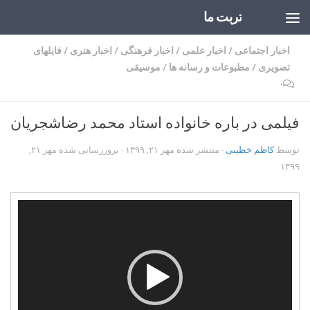
تربت ما
Skip to content
اخبار اجتماعی
/
اخبار علمی
/
اخبار فرهنگی
/
اخبار هنری
/
فایلهای
تصویری
/
مطبوعات و رسانه ها
/
موسیقی
۰
فیلمی در باره خانواده استاد محمد رضاشجریان
توسط
کاظم خطیبی
· منتشر شده
مهر ۲۱, ۱۳۹۹
· بروزرسانی شده
مهر ۲۱,
۱۳۹۹
نمایشگر
ویدیو