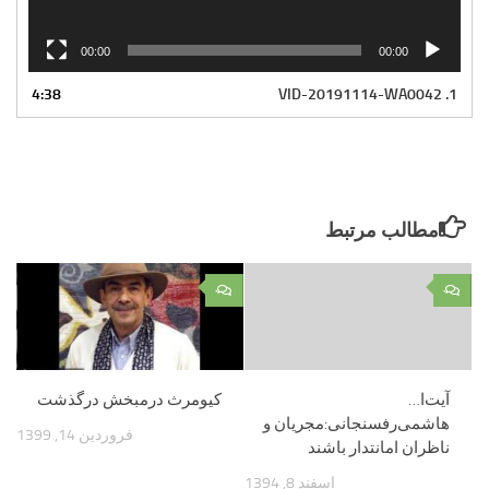
00:00
00:00
4:38
VID-20191114-WA0042
1.
مطالب مرتبط
۰
۰
آیت‌ا…
کیومرث درمبخش درگذشت
هاشمی‌رفسنجانی:مجریان و
فروردین 14, 1399
ناظران امانتدار باشند
اسفند 8, 1394