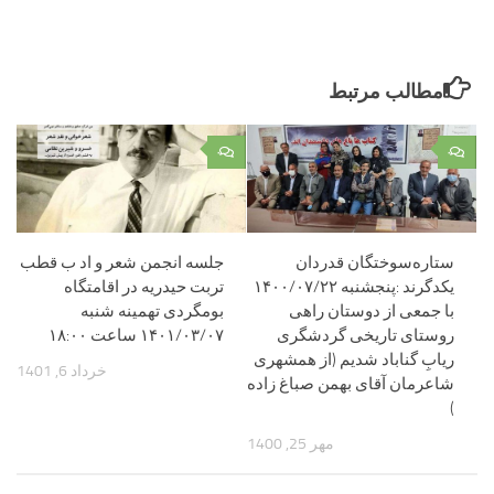
مطالب مرتبط
۰
۰
ستاره‌سوختگان قدردان
جلسه انجمن شعر و اد ب قطب
یکدگرند :پنجشنبه ۱۴۰۰/۰۷/۲۲
تربت حیدریه در اقامتگاه
با جمعی از دوستان راهی
بومگردی تهمینه شنبه
روستای تاریخی گردشگری
۱۴۰۱/۰۳/۰۷ ساعت ۱۸:۰۰
ریابِ گناباد شدیم (از همشهری
خرداد 6, 1401
شاعرمان آقای بهمن صباغ زاده
)
مهر 25, 1400