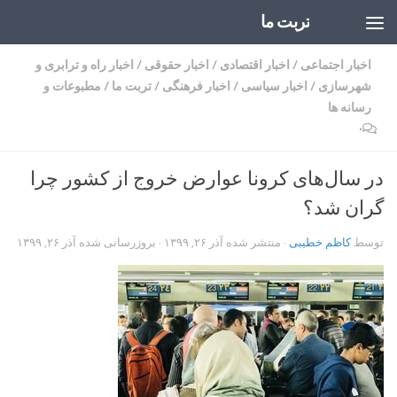
تربت ما
Skip to content
اخبار اجتماعی
/
اخبار اقتصادی
/
اخبار حقوقی
/
اخبار راه و ترابری و
شهرسازی
/
اخبار سیاسی
/
اخبار فرهنگی
/
تربت ما
/
مطبوعات و
رسانه ها
۰
در سال‌های کرونا عوارض خروج از کشور چرا
گران شد؟
توسط
کاظم خطیبی
· منتشر شده
آذر ۲۶, ۱۳۹۹
· بروزرسانی شده
آذر ۲۶, ۱۳۹۹