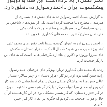
کمتر کسی از یاد برده است. این صدا به دوبلور
پیشکسوت ایران ـ احمد رسول‌زاده ـ تعلق دارد.
به گزارش ایسنا، احمد رسول‌زاده به جای نقش های بسیاری از
هنرمندان مطرح دنیا صحبت کرده است. یکی از نمونه‌های شاخص در
ایران، صداپیشگی در سریال «پدرسالار» بود که با اَکت یکی از
هنرمندان مطرح کشور ـ محمدعلی کشاورز ـ عجین شد.
از احمد رسول‌زاده به عنوان گوینده نسبتا ثابت نقش های محمدعلی
کشاورز نام برده می شود؛ «کمال الملک»، «هزار دستان»، «کفش
های میرزا نوروز» و «کاروان ها» از دیگر فیلم هایی است که به جای این
بازیگر صحبت کرد.
زنده یاد محمدعلی کشاورز درباره ویژگی‌های حرفه‌ای احمد رسول
زاده چنین گفته بود: او در دو کار «هزار دستان» و «پدر سالار» بسیار
عالی حس مرا به تماشاگر منتقل می‌کرد. تمام لحظه‌هایی که با هم کار
کردیم و او صدای مرا دوبله می‌کرد با یکدیگر هم حسی داشتیم، به ویژه
در کار «هزار دستان» که کار بسیار مشکلی بود. در این کار همیشه از آن
حال و هوایی صحبت می‌کردیم که چگونه در ایفای کاراکتر، حس
بگیریم.