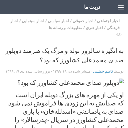
تربت ما
Skip to content
اخبار اجتماعی
/
اخبار حقوقی
/
اخبار سیاسی
/
اخبار سینمایی
/
اخبار
فرهنگی
/
اخبار هنری
/
مطبوعات و رسانه ها
۰
به انگیزه سالروز تولد و مرگ یک هنرمند دوبلور
صدای محمدعلی کشاورز که بود؟
توسط
کاظم خطیبی
· منتشر شده
دی ۱۹, ۱۳۹۹
· بروزرسانی شده
دی ۱۹, ۱۳۹۹
او یکی از مهره های بزرگ دوبله ایران است
که صدایش به این زودی ها فراموش نمی شود.
صدای به یادماندنی «اسدلله‌خان» با بازی
محمدعلی کشاورز در سریال «پدرسالار» را