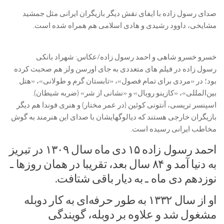
صدای رسول زاده با ایفای نقش دیگر بازیگران ایرانی مثل جمشید
مشایخی، داوود رشیدی و هادی اسلامی هم همراه شده است.
خسرو خسرو شاهی و احمد رسول زاده/عکاس: شهراد بانکی
رسول زاده در فیلم های متعددی به جای اورسن ولز هم صحبت کرده
بود؛ در «مردی برای تمام فصول»، «تابستان گرم و طولانی»، «هتل
بین‌المللی»، «کازینو رویال» و «نشانی از شر» (ضربه شیطان).
اسپنسر تریسی، آنتونی کوئین (در عمر مختار) و هنری فوندا هم دیگر
بازیگران خارجی هستند که دیالوگهایشان با صدای این هنرمند به گوش
مخاطب ایرانی رسیده است.
احمد رسول زاده ۱۵ دی ماه سال ۱۳۰۹ در تبریز
به دنیا آمد و ۸۴ سال بعد، تقریبا در همان روزها ـ
نوزدهم دی ماه ـ به دیار باقی شتافت.
او از سال ۱۳۳۲ به طور حرفه‌ای به کار دوبله
مشغول شد و علاوه بر دوبله، گویندگی