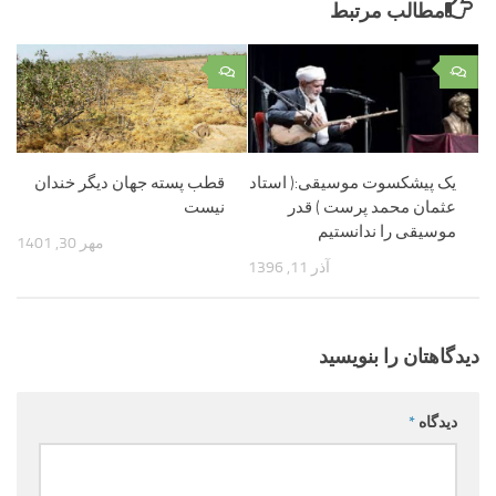
مطالب مرتبط
۰
۰
یک پیشکسوت موسیقی:( استاد
قطب پسته جهان دیگر خندان
عثمان محمد پرست ) قدر
نیست
موسیقی را ندانستیم
مهر 30, 1401
آذر 11, 1396
دیدگاهتان را بنویسید
دیدگاه
*