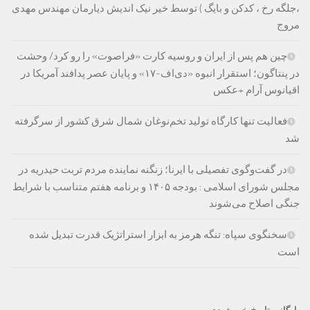
،جلگه رخ ، کدکن و بایگ ) توسط خیر نیک اندیش دیارمان مهندس مهدی
مروج
چین هم پس از ایران و روسیه کارت «فراصوت» را رو کرد/ وحشت
در پنتاگون؛ استقرار انبوه «دی‌اف‑۱۷» و پایان عصر پدافند آمریکا در
اقیانوس آرام +عکس
فعالیت تنها کارگاه تولید تخم‌نوغان شمال شرق کشور از سرگرفته
شد
در گفت‌وگوی تفصیلی با ایرنا؛ زنگنه نماینده مردم تربت حیدریه در
مجلس شورای اسلامی : بودجه ۱۴۰۵ و برنامه هفتم متناسب با شرایط
جنگی اصلاح می‌شوند
سخنگوی سپاه: تنگه هرمز به ابزار استراتژیک قدرت تبدیل شده
است