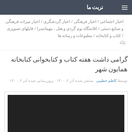
تربت ما
Skip to content
اخبار اجتماعی
/
اخبار فرهنگی
/
اخبار گردشگری
/
اخبار میراث فرهنگی
و صنایع دستی
/
اقامتگاه بوم گردی و هتل ، مهمانسرا
/
فایلهای تصویری
/
کتاب و کتابخانه
/
مطبوعات و رسانه ها
۰
گرامی داشت هفته کتاب و کتابخوانی کتابخانه
همایون شهر
توسط
کاظم خطیبی
· منتشر شده
آذر ۲, ۱۴۰۰
· بروزرسانی شده
آذر ۲, ۱۴۰۰
نمایشگر
ویدیو