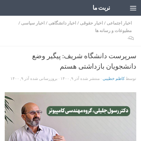
تربت ما
Skip to content
اخبار اجتماعی
/
اخبار حقوقی
/
اخبار دانشگاهی
/
اخبار سیاسی
/
مطبوعات و رسانه ها
۰
سرپرست دانشگاه شریف: پیگیر وضع
دانشجویان بازداشتی هستم
توسط
کاظم خطیبی
· منتشر شده
آذر ۹, ۱۴۰۰
· بروزرسانی شده
آذر ۹, ۱۴۰۰