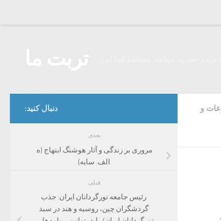
Skip to content
تربت ما
 تربت حیدریه میباشد مطالب گوناگون
ات و
دنبال کنید:
بعدی
مروری بر زندگی و آثار هوشنگ ابتهاج (ه.
الف. سایه)
قبلی
رئیس جامعه تورگردانان ایران: جذب
گردشگران چین، روسیه و هند در سبد
تورگردانان ایران/ باید بتوانیم برنامه‌هایی