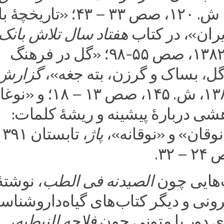
و دی ۱۳۸۸، ش. ۱۲۰، صص ۳۳ – ۴۳؛ «تار
ران»، در کتاب
هفتاد سال تلاش بانک
، ۱۳۸۲، صص ۵۵-۹۸؛ «گل در فرهنگ
 گل، بساک و گرزن، بته جغه»،
گزارش
فروردین ۱۳۸۲، ش. ۱۴۵، صص ۱۳ – ۱۸؛
شی دربارۀ پیشینه و ریشۀ کلمات:
وقان» و «نوقانه»،
پاژ
‌هایی چون
الصیدنه فی الطب
، نوشتۀ
رونی و دیگر کتاب‌های گیاه‌داروشناس
ی دور با متونی چون
فلاحه النبطیه
،