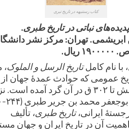
کتاب رستنیهه در تاریخ تبری
.
پدیده‌های نباتی در تاریخ طبری
ریشمی. تهران: مرکز نشر دانشگا
، با نام کامل
تاریخ الرسل و الملوک
، 
یخ عمومی که حوادث عمدۀ جهان از
ابتدای آفرینش تا ۳۰۲ ق در آن گرد آمده است. ن
اهل تار
رجستۀ ایرانی،
تاریخ طبری
، تألیف
میت آن در تاریخ ایران و جهان مست