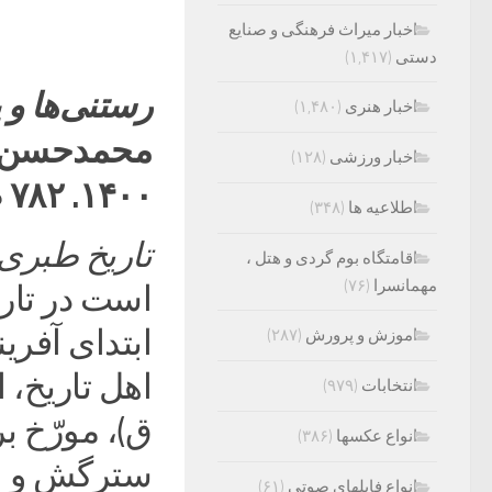
اخبار میراث فرهنگی و صنایع
دستی
(۱,۴۱۷)
رستنی‌ها و 
اخبار هنری
(۱,۴۸۰)
محمدحسن اب
اخبار ورزشی
(۱۲۸)
۱۴۰۰. ۷۸۲ ص. ۱۹۰۰۰۰۰ ریال.
اطلاعیه ها
(۳۴۸)
تاریخ طبری
اقامتگاه بوم گردی و هتل ،
مهمانسرا
(۷۶)
است در تار
اموزش و پرورش
(۲۸۷)
انتخابات
(۹۷۹)
ق)، مورّخ ب
انواع عکسها
(۳۸۶)
سترگش و اه
انواع فایلهای صوتی
(۶۱)