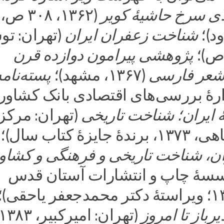
ی سرخ حاشیۀ کویر
(۱۳۶۲، ۳۰۸ ص،
د)؛
شناخت زعفران ایران
(تهران: ت
پژوهشی پیرامون دوازده قرن
شعر فارسی
(۱۳۶۷، مشهد)؛
پسته‌نامه
دارۀ بررسی‌های اقتصادی بانک کشاور
 ایران؛ شناخت تاریخی
(تهران: مرکز
زۀ کتاب سال)؛
ان، شناخت تاریخی و فرهنگی و کشاو
سهٔ چاپ و انتشارات آستان قدس
رباز تا امروز