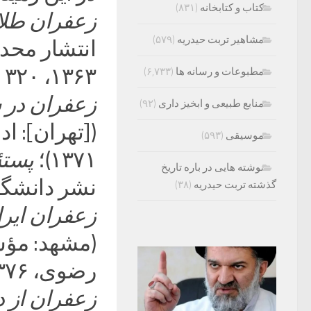
کتاب و کتابخانه
(۸۳۱)
زعفران طلا
مشاهیر تربت حیدریه
(۵۷۹)
انتشار محدو
۱۳۶۳، ۳۲۰ ص)؛
مطبوعات و رسانه ها
(۶,۷۳۳)
زعفران در 
منابع طبیعی و ابخیز داری
(۹۲)
([تهران]: ا
موسیقی
(۵۹۳)
۱۳۷۱)؛
پستۀ
نوشته هایی در باره تاریخ
نشر دانشگاهی، ۱۳۷۳، برندۀ جای
گذشته تربت حیدریه
(۳۸)
زعفران ایر
(مشهد: مؤس
رضوی، ۱۳۷۶؛ ویراستۀ دکتر محمدجعفر یاحقی)؛ و
زعفران از دی