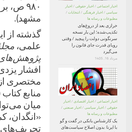
۹۸۰ ص، 
اخبار اجتماعی
/
اخبار حقوقی
/
اخبار
سیاسی
/
اخبار فرهنگی
/
انتخابات
/
مشهد).
مطبوعات و رسانه ها
خرازی بعد از دروغ‌های
تکذیب‌شده؛ این بار نسخه
سرنگونی دولت را پیچید / وقتی
علمی،
مجلۀ
رویای قدرت جای قانون را
می‌گیرد
پژوهش‌های 
مرداد 16, 1405
افشار یزدی
مختصری از 
اخبار اجتماعی
/
اخبار اقتصادی
/
اخبار
میان می‌توا
حقوقی
/
اخبار سیاسی
/
اخبار صنعتی
/
«انگدان، کم
مطبوعات و رسانه ها
یک کارشناس بانکی در گفت و گو
تحریف‌های 
با ایرنا: بدون اصلاح سیاست‌های