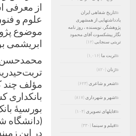
از معرفی ا
تاریخ شفاهی ایران
علوم و فنو
یادداشتهایی از همشهری
پژوهشگر، نویسنده ، روز نامه
موضوع پژوه
نگار پیشکسوت آقای محمود
ابریشمی بو
تربتی سنجابی
(۱۲)
تربت ما
(۱,۰۱۶)
زنان
(۸۲۰)
تربت‌حیدریه
مؤلف چند کت
شعر و شاعری
(۶۲۳)
بانکداری ک
شهر و شهرداری
(۸۱۷)
بورسیۀ بانک
فایلهای تصویری
(۱۰۴)
(دانشگاه شه
فیلم و سینما
(۳۳۰)
در این زمین