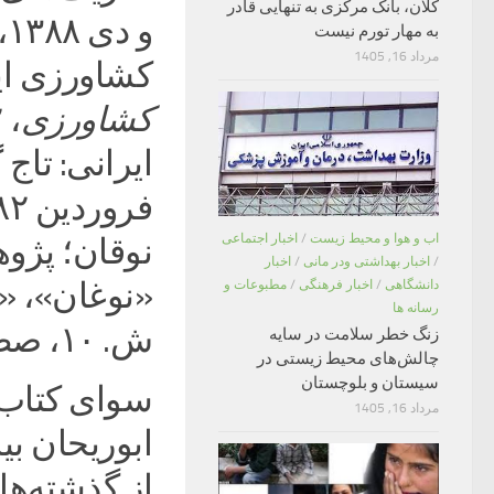
کلان، بانک مرکزی به تنهایی قادر
به مهار تورم نیست
مرداد 16, 1405
کشاورزی ای
کشاورزی
ایرانی: تاج
اب و هوا و محیط زیست
/
اخبار اجتماعی
نوقان؛ پژوه
/
اخبار بهداشتی ودر مانی
/
اخبار
«نوغان»، «ن
دانشگاهی
/
اخبار فرهنگی
/
مطبوعات و
رسانه ها
ش. ۱۰، صص ۲۴ – ۳۲.
زنگ خطر سلامت در سایه
چالش‌های محیط زیستی در
سیستان و بلوچستان
سوای کتاب
مرداد 16, 1405
ابوریحان بی
از گذشته‌ها