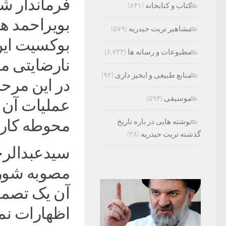
فرماندار شه
کتاب و کتابخانه
(۸۳۱)
بویراحمد ه
مشاهیر تربت حیدریه
(۵۷۹)
بوکسیت این
مطبوعات و رسانه ها
(۶,۷۳۳)
نارضایتی م
منابع طبیعی و ابخیز داری
(۹۲)
در این مرح
موسیقی
(۵۹۳)
عملیات آن 
محوطه کارگ
نوشته هایی در باره تاریخ
گذشته تربت حیدریه
(۳۸)
سیدعبدالرحم
مصوبه شورای
آن یک تصمی
اظهارات نم