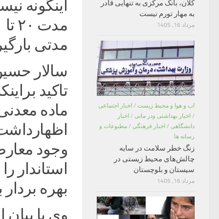
اینگونه نی
کلان، بانک مرکزی به تنهایی قادر
به مهار تورم نیست
مرداد 16, 1405
مدتی بارگی
سالار حسین پ
ماده معدنی
اب و هوا و محیط زیست
/
اخبار اجتماعی
/
اخبار بهداشتی ودر مانی
/
اخبار
اظهارداشت:
دانشگاهی
/
اخبار فرهنگی
/
مطبوعات و
رسانه ها
وجود معارض
زنگ خطر سلامت در سایه
چالش‌های محیط زیستی در
استاندار را 
سیستان و بلوچستان
مرداد 16, 1405
بهره بردار 
وی با بیان 