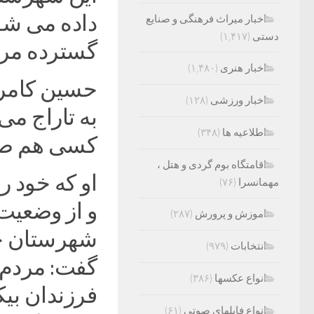
داده می شو
اخبار میراث فرهنگی و صنایع
دستی
(۱,۴۱۷)
گسترده مر
اخبار هنری
(۱,۴۸۰)
حسین کامروا
اخبار ورزشی
(۱۲۸)
به تاراج می
اطلاعیه ها
(۳۴۸)
کسی هم صدا
اقامتگاه بوم گردی و هتل ،
او که خود 
مهمانسرا
(۷۶)
و از وضعیت
اموزش و پرورش
(۲۸۷)
شهرستان چُ
انتخابات
(۹۷۹)
گفت: مردم 
انواع عکسها
(۳۸۶)
فرزندان بیکا
انواع فایلهای صوتی
(۶۱)