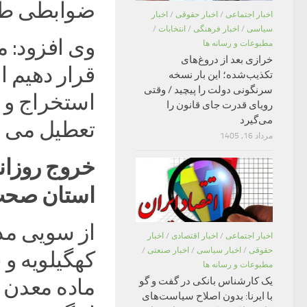
ضوابطی طی 
اخبار اجتماعی
/
اخبار حقوقی
/
اخبار
سیاسی
/
اخبار فرهنگی
/
انتخابات
/
وی افزود: م
مطبوعات و رسانه ها
خرازی بعد از دروغ‌های
قرار دهیم ام
تکذیب‌شده؛ این بار نسخه
سرنگونی دولت را پیچید / وقتی
استخراج و 
رویای قدرت جای قانون را
می‌گیرد
تعطیل می 
مرداد 16, 1405
استان صحت 
از سویی مد
اخبار اجتماعی
/
اخبار اقتصادی
/
اخبار
حقوقی
/
اخبار سیاسی
/
اخبار صنعتی
/
کهگیلویه و 
مطبوعات و رسانه ها
ماده معدن ا
یک کارشناس بانکی در گفت و گو
با ایرنا: بدون اصلاح سیاست‌های