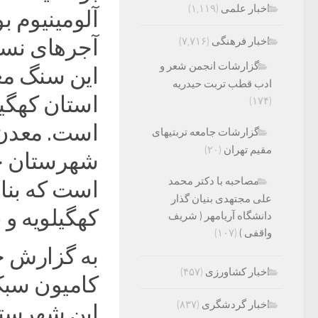
اخبار علمی
(۱,۱۱۹)
آلومینیوم بو
اخبار فرهنگی
(۷,۷۱۶)
آجرهای نسوز
گزارشات انجمن شعر و
این سنگ معد
ادب قطب تربت حیدریه
استان کهگیل
(۱۷۴)
است. معدن
گزارشات جامعه تربتیهای
مقیم تهران
(۲۰)
شهرستان چُ
مصاحبه با دکتر محمد
است که بنا 
علی مجتهدی بنیان گذار
کهگیلویه و 
دانشگاه آریامهر ( شریف
واقفی )
(۱۰۷)
به گزارش خبر
اخبار کشاورزی
(۴۵۷)
کامیون سبک
اخبار گردشگری
(۸۳۷)
این شهرستان