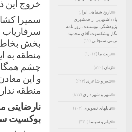
خروج این ذ
تاریخ شفاهی ایران
سمیرا کشاو
یادداشتهایی از همشهری
پژوهشگر، نویسنده ، روز نامه
سرفاریاب ا
نگار پیشکسوت آقای محمود
تربتی سنجابی
(۱۲)
بخش بخاطر 
منطقه به ای
تربت ما
(۱,۰۱۶)
چشم همگان 
زنان
(۸۲۰)
و این معادن
شعر و شاعری
(۶۲۳)
منطقه ندارد
شهر و شهرداری
(۸۱۷)
نارضایتی م
فایلهای تصویری
(۱۰۴)
بوکسیت سر
فیلم و سینما
(۳۳۰)