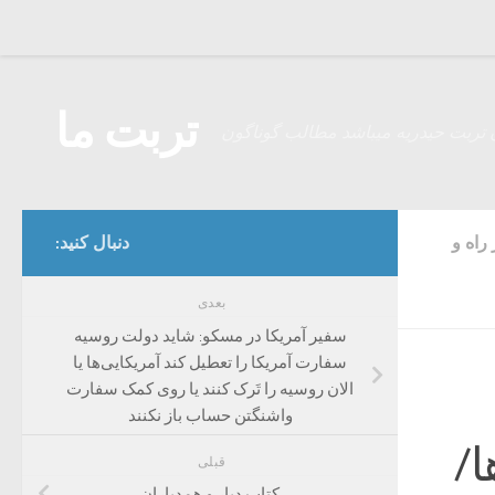
Skip to content
تربت ما
 تربت حیدریه میباشد مطالب گوناگون
 راه و
دنبال کنید:
بعدی
سفیر آمریکا در مسکو: شاید دولت روسیه
سفارت آمریکا را تعطیل کند آمریکایی‌ها یا
الان روسیه را تَرک کنند یا روی کمک سفارت
واشنگتن حساب باز نکنند
ا/
قبلی
کتاب دیار و همدیاران