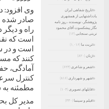
وی افزود: د
تاریخ شفاهی ایران
یادداشتهایی از همشهری
صادر شده 
پژوهشگر، نویسنده ، روز نامه
راه و دیگر 
نگار پیشکسوت آقای محمود
تربتی سنجابی
(۱۲)
است که نقش 
تربت ما
(۱,۰۱۶)
است و در س
زنان
(۸۲۰)
کنند که مسی
آمادگی، حف
شعر و شاعری
(۶۲۳)
کنترل سرعت
شهر و شهرداری
(۸۱۶)
مطمئنه به 
فایلهای تصویری
(۱۰۴)
مدیر کل بح
فیلم و سینما
(۳۳۰)