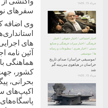
واکنشی از 
مرداد 15, 1405
سفرهای نور
وی اضافه کر
استانداری‌
اخبار اجتماعی
/
اخبار حقوقی
/
اخبار
های اجرایی
فرهنگی
/
اخبار میراث فرهنگی و صنایع
دستی
/
اخبار هنری
/
مطبوعات و رسانه
آئین نامه ا
ها
/
موسیقی
/موسیقی خراسان/ صدای تاریخ
هماهنگی با
خراسان در هیاهوی مدرنیته گم
کشور، جهت 
شد
مرداد 15, 1405
بحرانی، پی
اکیپ‌های س
پاسگاه‌های 