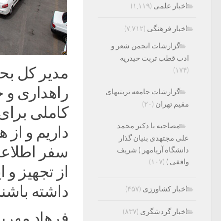
اخبار علمی
(۱,۱۱۹)
اخبار فرهنگی
(۷,۷۱۲)
گزارشات انجمن شعر و
ادب قطب تربت حیدریه
مدیر کل بح
(۱۷۴)
راهداری و ح
گزارشات جامعه تربتیهای
مقیم تهران
(۲۰)
کاملی برای
مصاحبه با دکتر محمد
داریم و از 
علی مجتهدی بنیان گذار
دانشگاه آریامهر ( شریف
واقفی )
(۱۰۷)
از تجهیز و 
داشته باشند
اخبار کشاورزی
(۴۵۷)
اخبار گردشگری
(۸۳۷)
فرهاد مهریا