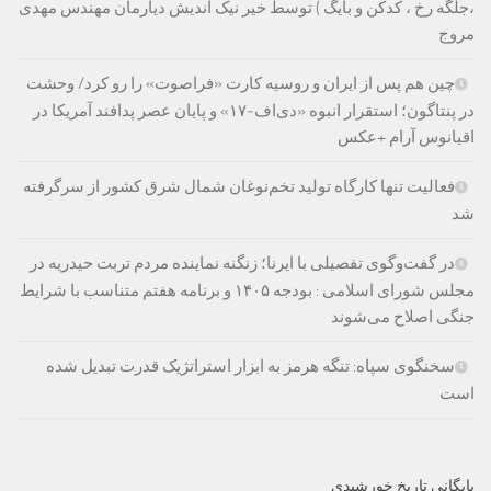
،جلگه رخ ، کدکن و بایگ ) توسط خیر نیک اندیش دیارمان مهندس مهدی
مروج
چین هم پس از ایران و روسیه کارت «فراصوت» را رو کرد/ وحشت
در پنتاگون؛ استقرار انبوه «دی‌اف‑۱۷» و پایان عصر پدافند آمریکا در
اقیانوس آرام +عکس
فعالیت تنها کارگاه تولید تخم‌نوغان شمال شرق کشور از سرگرفته
شد
در گفت‌وگوی تفصیلی با ایرنا؛ زنگنه نماینده مردم تربت حیدریه در
مجلس شورای اسلامی : بودجه ۱۴۰۵ و برنامه هفتم متناسب با شرایط
جنگی اصلاح می‌شوند
سخنگوی سپاه: تنگه هرمز به ابزار استراتژیک قدرت تبدیل شده
است
بایگانی تاریخ خورشیدی