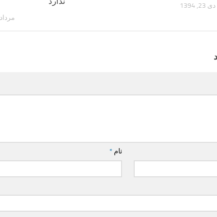
ندارد
دی 23, 1394
مرداد 20, 395
نام
*