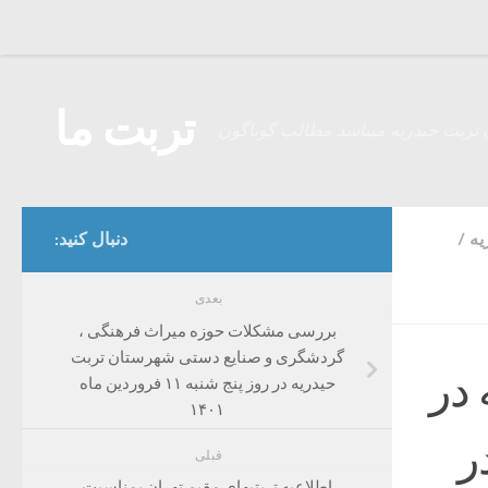
Skip to content
تربت ما
 تربت حیدریه میباشد مطالب گوناگون
یه
/
دنبال کنید:
بعدی
بررسی مشکلات حوزه میراث فرهنگی ،
گردشگری و صنایع دستی شهرستان تربت
در
حیدریه در روز پنج شنبه ۱۱ فروردین ماه
۱۴۰۱
نبه ۱۰ فروردین ماه ۱۴۰۱در
قبلی
اطلاعیه تربتیهای مقیم تهران بمناسبت