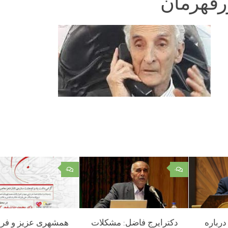
ورقهرمان
۰
۰
رباره
دکترایرج فاضل: مشکلات
همشهری عزیز و فره