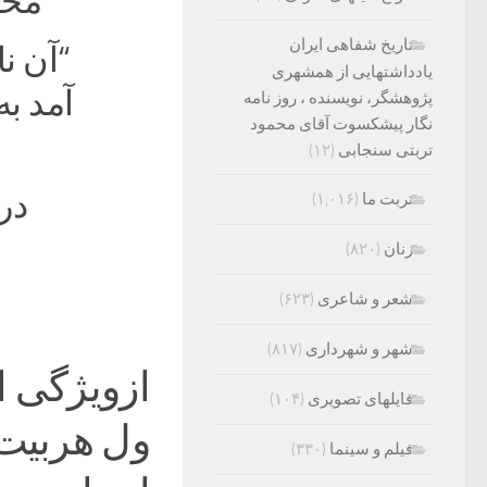
محص
تاریخ شفاهی ایران
“آن ن
یادداشتهایی از همشهری
آمد ب
پژوهشگر، نویسنده ، روز نامه
نگار پیشکسوت آقای محمود
تربتی سنجابی
(۱۲)
در
تربت ما
(۱,۰۱۶)
زنان
(۸۲۰)
شعر و شاعری
(۶۲۳)
شهر و شهرداری
(۸۱۷)
ازویژگی ا
فایلهای تصویری
(۱۰۴)
ول هربیت
فیلم و سینما
(۳۳۰)