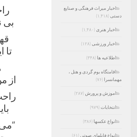
راح
اخبار میراث فرهنگی و صنایع
دستی
(۱,۴۱۸)
بی ن
اخبار هنری
(۱,۴۸۰)
قهر
اخبار ورزشی
(۱۲۸)
تا 
اطلاعیه ها
(۳۴۸)
ه
اقامتگاه بوم گردی و هتل ،
از م
مهمانسرا
(۷۶)
اموزش و پرورش
(۲۸۷)
راحت
بای
انتخابات
(۹۷۹)
انواع عکسها
(۳۸۶)
“می”
انواع فایلهای صوتی
(۶۱)