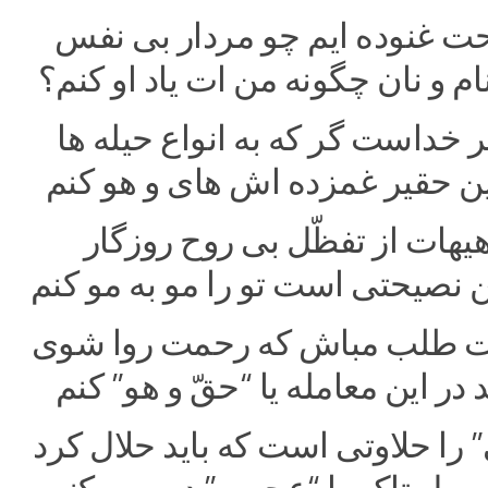
ت غنوده ایم چو مردار بی نفس
ام و نان چگونه من ات یاد او کنم؟
 خداست گر که به انواع حیله ها
این حقیر غمزده اش های و هو کنم
یهات از تفظّل بی روح روزگار
ن نصیحتی است تو را مو به مو کنم
 طلب مباش که رحمت روا شوی
د در این معامله یا “حقّ و هو” کنم
 را حلاوتی است که باید حلال کرد