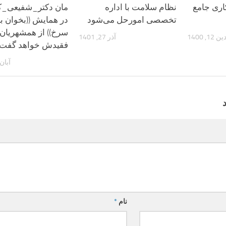
اری جامع
نظام سلامت با اداره
مان دکتر_شفیعی_ک
تخصصی امورحل می‌شود
در همایش ((بخوان به
سرخ)) از همشهریان
, 1400
آذر 27, 1401
فقیدش خواهد گفت
آبان 23, 98
نام
*