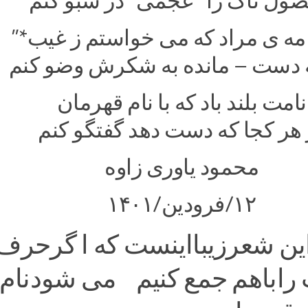
ول تاک را “عجمی” در سبو کنم
امه ی مراد که می خواستم ز غیب*”
ه دست – مانده به شکرش وضو کنم
نامت بلند باد که با نام قهرمان
 هر کجا که دست دهد گفتگو کنم
محمود یاوری زاوه
۱۲/فرودین/۱۴۰۱
ین شعرزیبااینست که ا گرحرف 
 راباهم جمع کنیم می شودنام