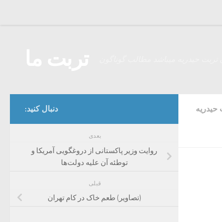
Skip to content
تربت ما
 تربت حیدریه میباشد مطالب گوناگون
 حیدریه
دنبال کنید:
بعدی
روایت وزیر پاکستانی از دروغگویی آمریکا و
توطئه‌ آن علیه دولت‌ها
قبلی
(تصاویر) طعم خاک در کام تهران