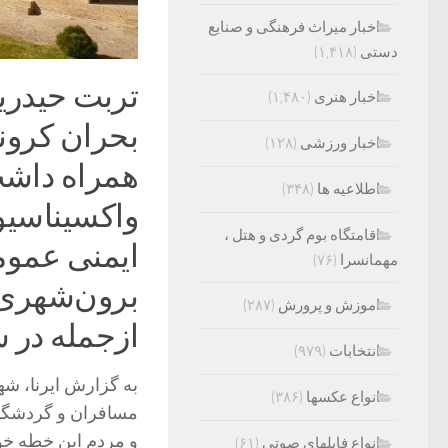
اخبار میراث فرهنگی و صنایع
دستی
(۱,۴۱۸)
اخبار هنری
(۱,۴۸۰)
بحران کرونا
اخبار ورزشی
(۱۲۸)
همراه داشت
اطلاعیه ها
(۳۴۸)
واکسیناسیون
اقامتگاه بوم گردی و هتل ،
ایمنی عموم
مهمانسرا
(۷۶)
برون‌شهری 
اموزش و پرورش
(۲۸۷)
ازجمله در 
انتخابات
(۹۷۹)
به گزارش ایرنا، شه
انواع عکسها
(۳۸۶)
مسافران و گردشگرا
و مردم این خطه خود 
انواع فایلهای صوتی
(۶۱)