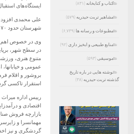
کتاب و کتابخانه
(۸۳۱)
ایستگاه‌های استقبال، بقاع مت
مشاهیر تربت حیدریه
(۵۷۹)
علی محمدی افزود: ب
شهرستان حدود ۱۷۰ هزار و تعداد اقامت نیز ۱۴ هزار نفر بود.
مطبوعات و رسانه ها
(۶,۷۳۹)
وی در خصوص اهم اق
منابع طبیعی و ابخیز داری
(۹۲)
در سطح شهر، برپایی
متنوع هنری، ورزشی 
موسیقی
(۵۹۳)
نوشته هایی در باره تاریخ
بروشور و اقلام فره
گذشته تربت حیدریه
(۳۸)
استقرار تاکسی گردش
رییس اداره میراث ف
اقتصادی و درآمدزای
مهمانسرا و زایرسر
گردشگری و نیز اخذ