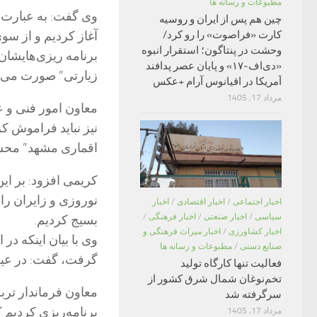
مطبوعات و رسانه ها
وی گفت: به عبارت به
چین هم پس از ایران و روسیه
آغاز کردیم و از سو
کارت «فراصوت» را رو کرد/
وحشت در پنتاگون؛ استقرار انبوه
برنامه ریزی‌هایشان
«دی‌اف‑۱۷» و پایان عصر پدافند
زیارتی” صورت می‌گ
آمریکا در اقیانوس آرام +عکس
مرداد 17, 1405
معاون امور فنی و عم
نیز نباید فراموش ک
اقماری مشهد” محسو
کریمی افزود: بر ای
نوروزی و زایران را
اخبار اجتماعی
/
اخبار اقتصادی
/
اخبار
سیاسی
/
اخبار صنعتی
/
اخبار فرهنگی
/
بسیج کردیم.
اخبار کشاورزی
/
اخبار میراث فرهنگی و
وی با بیان اینکه د
صنایع دستی
/
مطبوعات و رسانه ها
گرفت، گفت: در عین 
فعالیت تنها کارگاه تولید
تخم‌نوغان شمال شرق کشور از
معاون فرماندار ترب
سرگرفته شد
برنامه‌ریزی کردیم 
مرداد 17, 1405