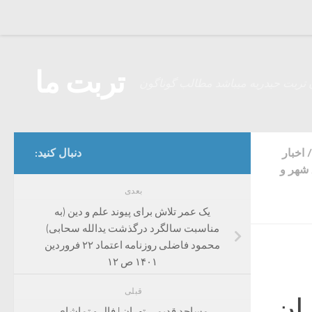
Skip to content
تربت ما
 تربت حیدریه میباشد مطالب گوناگون
/
اخبار
دنبال کنید:
شهر و
بعدی
یک عمر تلاش برای پیوند علم و دین (به
مناسبت سالگرد درگذشت یدالله سحابی)
محمود فاضلی روزنامه اعتماد ۲۲ فروردین
۱۴۰۱ ص ۱۲
قبلی
ران
مساجد قدیمی تهران | فال و تماشای