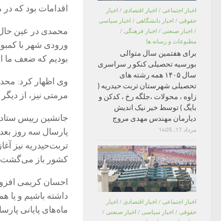
اقدامات بود که در مجموع بالغ بر ۵۰۰ میلیو
اخبار اجتماعی
/
اخبار اقتصادی
/
اخبار
حقوقی
/
اخبار دانشگاهی
/
اخبار سیاسی
محمدی در عین حال ب
/
اخبار صنعتی
/
اخبار فرهنگی
/
مطبوعات و رسانه ها
ورودی شهر با کمبود
برای هفتمین سال متوالی
بودیم که ضعف ما ا
بورسیه تحصیلی کنکو ر سراسری
سال ۱۴۰۵ همه رشته های
وی اظهار کرد: محدو
تحصیلی شهرستان تربت حیدریه (
مرمتی نیز، از دیگر 
زاوه ، محولات ،جلگه رخ ، کدکن و
بایگ ) توسط خیر نیک اندیش
جانشین رییس ستاد خ
دیارمان مهندس مهدی مروج
پارسال سه روز بعد 
مرداد 17, 1405
تربت‌حیدریه نیز آغا
کشور باز می‌گشت و
احسان کریمی افزود: 
اخبار اجتماعی
/
اخبار اقتصادی
/
اخبار
ماه‌های پایانی پارس
حقوقی
/
اخبار سیاسی
/
اخبار صنعتی
/