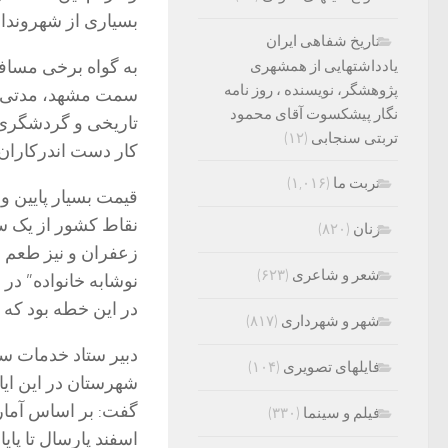
بسیاری از شهروندا
تاریخ شفاهی ایران
به گواه برخی مسافر
یادداشتهایی از همشهری
پژوهشگر، نویسنده ، روز نامه
سمت مشهد، مدتی در
نگار پیشکسوت آقای محمود
تاریخی و گردشگری ا
تربتی سنجابی
(۱۲)
کار دست اندرکاران 
تربت ما
(۱,۰۱۶)
قیمت بسیار پایین و
نقاط کشور از یک سو
زنان
(۸۲۰)
زعفران و نیز طعم 
شعر و شاعری
(۶۲۳)
نوشابه خانواده” در
در این خطه بود که 
شهر و شهرداری
(۸۱۷)
دبیر ستاد خدمات س
فایلهای تصویری
(۱۰۴)
شهرستان در این ای
فیلم و سینما
(۳۳۰)