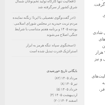
فعالیت تنها کارگاه تولید تخم‌نوغان شمال
شرق کشور از سرگرفته شد
ی
در گفت‌وگوی تفصیلی با ایرنا؛ زنگنه نماینده
مردم تربت حیدریه در مجلس شورای اسلامی :
بودجه ۱۴۰۵ و برنامه هفتم متناسب با شرایط
ی شادی
جنگی اصلاح می‌شوند
های
ن
سخنگوی سپاه: تنگه هرمز به ابزار
استراتژیک قدرت تبدیل شده است
عمومی و خیابانها، اهدای کتاب در برخی اماکن عمومی و گردشگری، توزیع بالغ بر ۹ هزار
و نیز
بایگانی تاریخ خورشیدی
لیت‌های
مرداد ۱۴۰۵
(۸۲)
ه
تیر ۱۴۰۵
(۸)
ه مسافر،
خرداد ۱۴۰۵
(۵)
اردیبهشت ۱۴۰۵
(۴)
اسفند ۱۴۰۴
(۲۰)