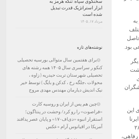
سخنگوی سپاه: تنگه هرمز به
ابزار استراتژیک قدرت تبدیل
شده است
به
مرداد ۱۷, ۱۴۰۵
تلف
حاصل
ی بود.
نوشته‌های تازه
برای هفتمین سال متوالی بورسیه تحصیلی
یگر
کنکو ر سراسری سال ۱۴۰۵ همه رشته های
اشت
تحصیلی شهرستان تربت حیدریه ( زاوه ،
محولات ،جلگه رخ ، کدکن و بایگ ) توسط خیر
دشگران
نیک اندیش دیارمان مهندس مهدی مروج
چین هم پس از ایران و روسیه کارت
 این
«فراصوت» را رو کرد/ وحشت در پنتاگون؛
رنا
استقرار انبوه «دی‌اف‑۱۷» و پایان عصر پدافند
آمریکا در اقیانوس آرام +عکس
رسیده از سوی دستگاه‌های عضو ستاد خدمات سفر از فاصله ۲۸
اتی رفاهی،