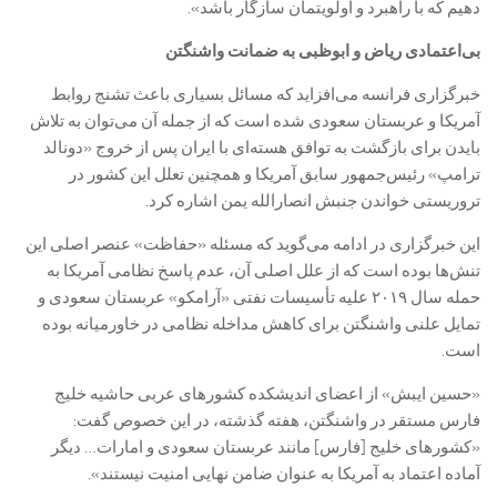
دهیم که با راهبرد و اولویتمان سازگار باشد».
بی‌اعتمادی
ریاض و ابوظبی به ضمانت واشنگتن
خبرگزاری فرانسه می‌افزاید که مسائل بسیاری باعث تشنج روابط
آمریکا و عربستان سعودی شده است که از جمله آن می‌توان به تلاش
بایدن برای بازگشت به توافق هسته‌ای با ایران پس از خروج «دونالد
ترامپ» رئیس‌جمهور سابق آمریکا و همچنین تعلل این کشور در
تروریستی خواندن جنبش انصارالله یمن اشاره کرد.
این خبرگزاری در ادامه می‌گوید که مسئله «حفاظت» عنصر اصلی این
تنش‌ها بوده است که از علل اصلی آن، عدم پاسخ نظامی آمریکا به
حمله سال ۲۰۱۹ علیه تأسیسات نفتی «آرامکو» عربستان سعودی و
تمایل علنی واشنگتن برای کاهش مداخله نظامی در خاورمیانه بوده
است.
«حسین ایبش» از اعضای اندیشکده کشورهای عربی حاشیه خلیج
فارس مستقر در واشنگتن، هفته گذشته، در این خصوص گفت:
«کشورهای خلیج [فارس] مانند عربستان سعودی و امارات… دیگر
آماده اعتماد به آمریکا به عنوان ضامن نهایی امنیت نیستند».