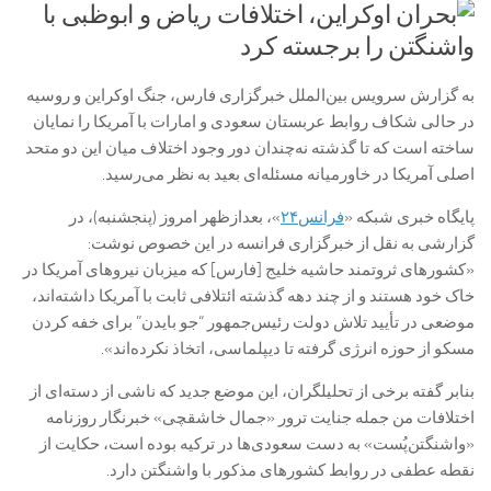
به گزارش سرویس بین‌الملل خبرگزاری فارس، جنگ اوکراین و روسیه
در حالی شکاف روابط عربستان سعودی و امارات با آمریکا را نمایان
ساخته است که تا گذشته نه‌چندان دور وجود اختلاف میان این دو متحد
اصلی آمریکا در خاورمیانه مسئله‌ای بعید به نظر می‌رسید.
پایگاه خبری شبکه «
فرانس۲۴
»، بعدازظهر امروز (پنجشنبه)، در
گزارشی به نقل از خبرگزاری فرانسه در این خصوص نوشت:
«کشورهای ثروتمند حاشیه خلیج [فارس] که میزبان نیروهای آمریکا در
خاک خود هستند و از چند دهه گذشته ائتلافی ثابت با آمریکا داشته‌اند،
موضعی در تأیید تلاش دولت رئیس‌جمهور “جو بایدن” برای خفه کردن
مسکو از حوزه انرژی گرفته تا دیپلماسی، اتخاذ نکرده‌اند».
بنابر گفته برخی از تحلیلگران، این موضع جدید که ناشی از دسته‌ای از
اختلافات من جمله جنایت ترور «جمال خاشقچی» خبرنگار روزنامه
«واشنگتن‌پُست» به دست سعودی‌ها در ترکیه بوده است، حکایت از
نقطه عطفی در روابط کشورهای مذکور با واشنگتن دارد.