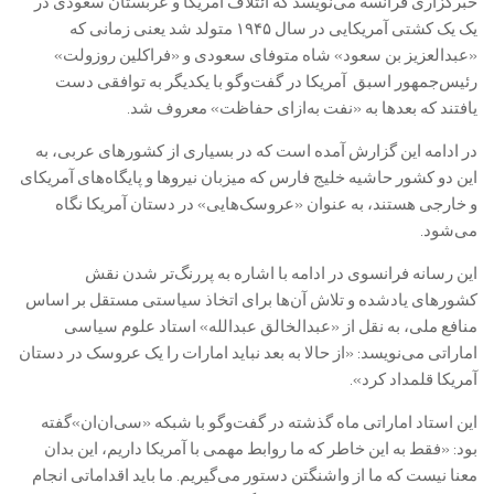
خبرگزاری فرانسه می‌نویسد که ائتلاف آمریکا و عربستان سعودی در
یک یک کشتی آمریکایی در سال ۱۹۴۵ متولد شد یعنی زمانی که
«عبدالعزیز بن سعود» شاه متوفای سعودی و «فراکلین روزولت»
رئیس‌جمهور اسبق آمریکا در گفت‌و‌گو با یکدیگر به توافقی دست‌
یافتند که بعدها به «نفت به‌ازای حفاظت» معروف شد.
در ادامه این گزارش آمده است که در بسیاری از کشورهای عربی، به
این دو کشور حاشیه خلیج فارس که میزبان نیروها و پایگاه‌های آمریکای
و خارجی هستند، به عنوان «عروسک‌هایی» در دستان آمریکا نگاه
می‌شود.
این رسانه فرانسوی در ادامه با اشاره به پررنگ‌تر شدن نقش
کشورهای یادشده و تلاش آن‌ها برای اتخاذ سیاستی مستقل بر اساس
منافع ملی، به نقل از «عبدالخالق عبدالله» استاد علوم سیاسی
اماراتی می‌نویسد: «از حالا به بعد نباید امارات را یک عروسک در دستان
آمریکا قلمداد کرد».
این استاد اماراتی ماه گذشته در گفت‌و‌گو با شبکه «سی‌ان‌ان»گفته
بود: «فقط به این خاطر که ما روابط مهمی با آمریکا داریم، این بدان
معنا نیست که ما از واشنگتن دستور می‌گیریم. ما باید اقداماتی انجام