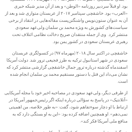
بود. او قبلاً سردبیر روزنامه «الوطن» و بعد از آن مدیر شبکه خبری
«العرب» بود. خاشقچی سپتامبر ۲۰۱۷ از عربستان متواری شد و بعد از
آن به عنوان ستون‌نویس واشنگتن‌پست مقاله‌هایی در انتقاد از برخی
سیاست‌های کشورش به ویژه محمد بن سلمان ولی‌عهد سعودی
منتشر کرد. وی از جمله منتقدان صریح دخالت نظامی ائتلاف تحت
رهبری عربستان سعودی در کشور یمن بود.
خاشقچی در اکتبر سال ۲۰۱۸ (مهرماه ۹۷) در کنسولگری عربستان
سعودی در شهر استانبول ترکیه به طرز فجیعی ترور شد. دولت آمریکا
اسفندماه گذشته درباره ترور جمال خاشقچی گزارشی منتشر کرد که
نشان می‌داد این قتل با دستور مستقیم محمد بن سلمان انجام شده
است.
از طرفی دیگر، ولی‌عهد سعودی در مصاحبه اخیر خود با مجله آمریکایی
«آتلانتیک» در پاسخ به سؤالی درباره اینکه اگر رئیس‌جمهور آمریکا در
ارتباط با او دچار سوءتفاهم شود، گفت: «به طور خلاصه، من اهمیتی
نمی‌دهم». او همچنین اضافه کرده بود: «این به او بستگی دارد که به
منافع ملی آمریکا فکر کند».