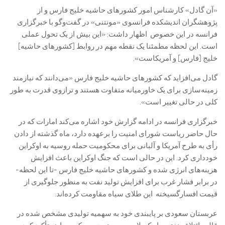
«آن گادل» کارشناس امور کشورهای حاشیه خلیج فارس و از
پژوهشگران اندیشکده فرانسوی «مونتنی» در گفت‌و‌گو با خبرگزاری
فرانسه در این خصوص اظهار داشت: «این بیش از یک تحول عملی
است. این لحظه مطمئنا یک نقطه مهم در روابط [کشورهای حاشیه]
خلیج [فارس] و آمریکاست».
گادل می‌افزاید که کشورهای حاشیه خلیج فارس «می‌دانند که نیازمند
زمینه‌سازی برای یک خاورمیانه متفاوت هستند و ترازوی قدرت به طور
کلی در حالی تغییر است».
خبرگزاری فرانسه در ادامه گزارش خود اشاره می‌کند امارات که در
حال حاضر ریاست شورای امنیت را برعهده دارد، ماه گذشته از دادن
رأی به طرح آمریکا و آلبانی برای محکومیت حمله روسیه به اوکراین
خودداری کرد. این در حالی است که جنگ اوکراین باعث افزایش
هزینه‌های انرژی شده و کشورهای حاشیه خلیج فارس -تا این لحظه-
در برابر فشار غرب برای افزایش تولید نفت به منظور جلوگیری از
قیمت افسارگسیخته این طلای سیاه مقاومت کرده‌اند.
عربستان سعودی بر پایبندی خود به سهمیه تولیدی مشخص شده در