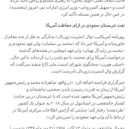
قالب ائتلاف نفتی «اوپک پلاس» به رهبری مسکو و ریاض تأکید کرده
است و «سهیل المزروعی» وزیر انرژی امارات نیز، امروز (پنجشنبه)،
در عین حال بر همین مسئله تأکید کرد.
نفت عربستان سعودی در ازای حفاظت آمریکا
روزنامه آمریکایی «وال استریت ژورنال» به‌تازگی به نقل از چند مقام از
خاورمیانه و آمریکا خبر داد که «محمد بن سلمان» ولی‌عهد سعودی و
«محمد بن زاید آل نهیان» ولی‌عهد ابوظبی در هفته‌های گذشته
درخواست آمریکا برای صحبت با جو بایدن را رد کرده‌اند. با این حال،
«امیلی هورن» سخنگوی شورای امنیت ملی کاخ سفید می‌گفت که
گزارش وال استریت ژورنال نادرست است.
خبرگزاری فرانسه اضافه کرد: «در واقع، شاهزاده محمد و رئیس‌جمهور
آمریکا از زمان به قدرت رسیدن بایدن صحبتی نداشته‌اند و
رئیس‌جمهور آمریکا متعهد شده است که با عربستان در پی جنایت
کشتار خاشقچی در استانبول در سال ۲۰۱۸ به عنوان یک کشور
“طردشده” رفتار کند؛ جنایتی که آژانس اطلاعات مرکزی آمریکا در
ارتباط با آن ولی‌عهد سعودی را سرزنش کرد».
«جمال خاشقچی»، متولد ۱۳ اکتبر ۱۹۵۸ (۲۱ مهرماه ۱۳۳۷ شمسی)