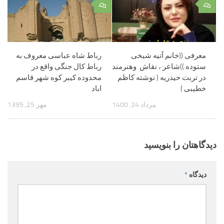
۰
۰
معرفی ((خانم آتیه شیخی
رباط شاه عباسی معروف به
ستوده ))شاعر ، نقاش وهنرمند
رباط کال جنگی واقع در
در تربت حیدریه ( نوشته کاظم
محدوده کیبر کوه شهر قاسم
خطیبی )
اباد
مرداد 24, 1400
مهر 25, 1395
دیدگاهتان را بنویسید
دیدگاه
*