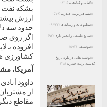
کتاب و کتابخانه
(۸۳۱)
مشاهیر تربت حیدریه
(۵۷۹)
ارزش بیشتری
مطبوعات و رسانه ها
(۶,۷۲۳)
حدود سه دلا
اگر روی صا
منابع طبیعی و ابخیز داری
(۹۲)
افزوده بالا
موسیقی
(۵۹۲)
کشاورزی ه
نوشته هایی در باره تاریخ
گذشته تربت حیدریه
(۳۸)
آمریکا، مشت
داوود آبادی
از مشتریان پ
مقاطع دیگر