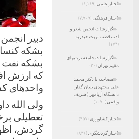
اخبار علمی
(۱,۱۱۹)
اخبار فرهنگی
(۷,۷۰۹)
گزارشات انجمن شعر و
دبیر انجمن 
ادب قطب تربت حیدریه
(۱۷۴)
بشکه کنسانت
گزارشات جامعه تربتیهای
بشکه نفت د
مقیم تهران
(۲۰)
که ارزش افز
مصاحبه با دکتر محمد
واحدهای ک
علی مجتهدی بنیان گذار
دانشگاه آریامهر ( شریف
واقفی )
(۱۰۷)
ولی الله داو
تعطیلی برخ
اخبار کشاورزی
(۴۵۷)
گردش، اظهار
اخبار گردشگری
(۸۳۶)