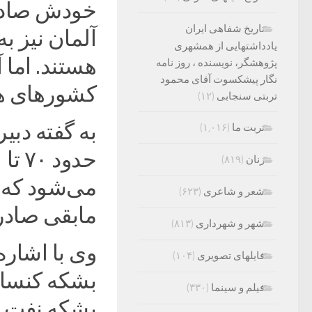
خودش صادر 
تاریخ شفاهی ایران
آلمان نیز ب
یادداشتهایی از همشهری
هستند. اما 
پژوهشگر، نویسنده ، روز نامه
نگار پیشکسوت آقای محمود
کشورهای هم
تربتی سنجابی
(۱۲)
به گفته دبی
تربت ما
(۱,۰۱۶)
زنان
(۸۱۹)
شعر و شاعری
(۶۲۳)
مابقی صادر
شهر و شهرداری
(۸۱۳)
وی با اشاره
فایلهای تصویری
(۱۰۴)
بشکه کنسانت
فیلم و سینما
(۳۳۰)
بشکه نفت د