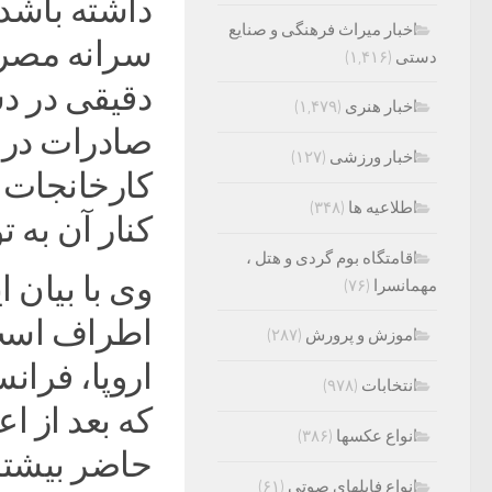
داشته باشد 
اخبار میراث فرهنگی و صنایع
سرانه مصرف 
دستی
(۱,۴۱۶)
دقیقی در د
اخبار هنری
(۱,۴۷۹)
صادرات در 
اخبار ورزشی
(۱۲۷)
کارخانجات ب
اطلاعیه ها
(۳۴۸)
کنار آن به ت
اقامتگاه بوم گردی و هتل ،
وی با بیان 
مهمانسرا
(۷۶)
اطراف است،
اموزش و پرورش
(۲۸۷)
اروپا، فرانس
انتخابات
(۹۷۸)
که بعد از ا
انواع عکسها
(۳۸۶)
حاضر بیشتر 
انواع فایلهای صوتی
(۶۱)