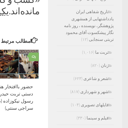
ماند‌ه‌اند.
یکشنبه ۲۶ ت
تاریخ شفاهی ایران
یادداشتهایی از همشهری
پژوهشگر، نویسنده ، روز نامه
نگار پیشکسوت آقای محمود
تربتی سنجابی
(۱۲)
مطالب مرتبط
تربت ما
(۱,۰۱۶)
۰
زنان
(۸۲۰)
شعر و شاعری
(۶۲۳)
حضور باافتخار هن
شهر و شهرداری
(۸۱۷)
دستی تربت حیدری
رسول نیکوزاده (د
فایلهای تصویری
(۱۰۴)
سراجی سنتی)
فیلم و سینما
(۳۳۰)