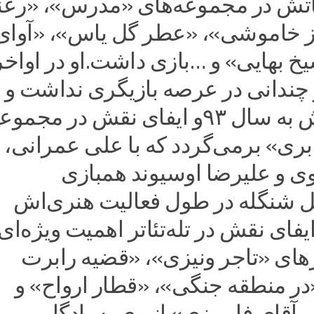
تش در مجموعه‌های «مدرس»، «رعنا
ز خاموشی»، «عطر گل یاس»، «آوای
خ بهایی» و …بازی داشت.او در اواخر
ندانی در عرصه بازیگری نداشت و
آخرین کارش به سال ۹۳و ایفای نقش در مجمو
بری» برمی‌گردد که با علی عمرانی،
 و علیرضا اوسیوند همبازی
ل شنگله در طول فعالیت هنری‌اش
یفای نقش در تله‌تئاتر اهمیت ویژه‌ای
رهای «تاجر ونیزی»، «قضیه رابرت
«در منطقه جنگی»، «قطار ارواح» و
آقای فابریزی» از وی به یادگار