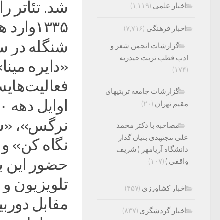
اخبار علمی
(۱,۱۱۹)
۱۳۳۵وارد هنرستان هنرپیشگی شد.
اخبار فرهنگی
(۷,۷۱۶)
گزارشات انجمن شعر و
ادب قطب تربت حیدریه
«دایره مینا
(۱۷۴)
گزارشات جامعه تربتیهای
مقیم تهران
(۲۰)
نرگس»، «سگ
مصاحبه با دکتر محمد
علی مجتهدی بنیان گذار
نگاه کن» و
دانشگاه آریامهر ( شریف
حضور این ب
واقفی )
(۱۰۷)
تلویزیون و 
اخبار کشاورزی
(۴۵۷)
مقابل دوربین
اخبار گردشگری
(۸۳۷)