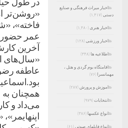
در طول حیا
اخبار میراث فرهنگی و صنایع
«روشن‌تر ا
دستی
(۱,۴۱۷)
فاخته»، «شی
اخبار هنری
(۱,۴۸۰)
عمر حضور چ
اخبار ورزشی
(۱۲۸)
اطلاعیه ها
(۳۴۸)
«سال‌های ا
اقامتگاه بوم گردی و هتل ،
عاطفه رضوی
مهمانسرا
(۷۶)
بود.اسماعی
اموزش و پرورش
(۲۸۷)
همچنان به ا
انتخابات
(۹۷۹)
می‌داد و کا
انواع عکسها
(۳۸۶)
اپنهایمر»، 
«کسب و کار 
انواع فایلهای صوتی
(۶۱)