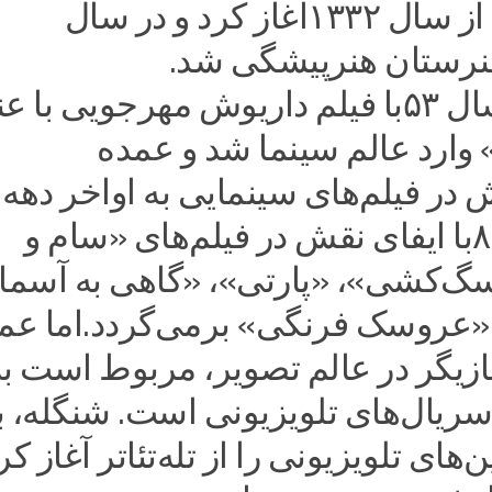
شد. تئاتر را از سال ۱۳۳۲آغاز کرد و در سال
شنگله در سال ۵۳با فیلم داریوش مهرجویی با 
» وارد عالم‌ سینما شد و عمده
اوایل دهه ۸۰با ایفای نقش در فیلم‌های «سام و
‌کشی»، «پارتی»، «گاهی به آسما
 «عروسک فرنگی» برمی‌گردد.اما عم
ازیگر در عالم تصویر، مربوط است به
سریال‌های تلویزیونی است. شنگله، ب
‌های تلویزیونی را از تله‌تئاتر آغاز کر