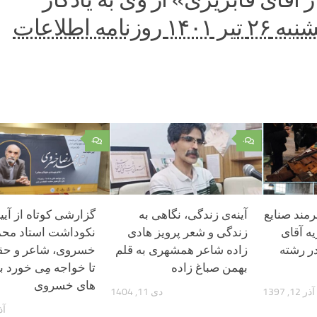
یر ۱۴۰۱ روزنامه اطلاعات
۰
۰
رمند صنایع
آینه‌ی زندگی، نگاهی به
گزارشی کوتاه از آیی
ه آقای
زندگی و شعر پرویز هادی
نکوداشت استاد مح
ر رشته
زاده شاعر همشهری به قلم
خسروی، شاعر و حق
بهمن صباغ زاده
تا خواجه مِی خورد ب
های خسروی
آذر 12, 1397
دی 11, 1404
آذر 4