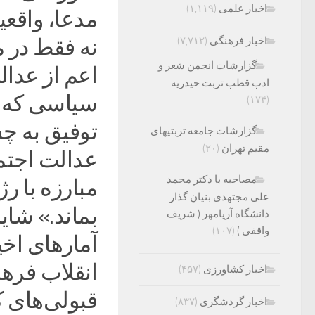
اخبار علمی
(۱,۱۱۹)
مدعا، واقعی
اخبار فرهنگی
(۷,۷۱۲)
نه فقط در م
گزارشات انجمن شعر و
اعم از عدال
ادب قطب تربت حیدریه
سیاسی که ن
(۱۷۴)
توفیق به چ
گزارشات جامعه تربتیهای
مقیم تهران
(۲۰)
عدالت اجتما
مصاحبه با دکتر محمد
مبارزه با رژ
علی مجتهدی بنیان گذار
بماند.» شای
دانشگاه آریامهر ( شریف
واقفی )
(۱۰۷)
آمارهای اخ
اخبار کشاورزی
(۴۵۷)
اخبار گردشگری
(۸۳۷)