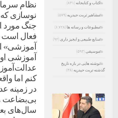
نظام سرمایه
کتاب و کتابخانه
(۸۳۱)
نوسازی که قب
مشاهیر تربت حیدریه
(۵۷۹)
جنگ مورد ا
مطبوعات و رسانه ها
(۶,۷۲۸)
فعال است و
منابع طبیعی و ابخیز داری
(۹۲)
‌آموزشی» ا
موسیقی
(۵۹۳)
آموزشی اول
نوشته هایی در باره تاریخ
عدالت‌آموزش
گذشته تربت حیدریه
(۳۸)
کنم اما واق
در زمینه عد
بی‌بضاعت هم 
سال‌های بعد