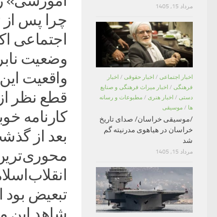
آموزشی» را
مرداد 15, 1405
اجتماعی اک
وضعیت نابر
واقعیت ای
اخبار اجتماعی
/
اخبار حقوقی
/
اخبار
فرهنگی
/
اخبار میراث فرهنگی و صنایع
قطع نظر از
دستی
/
اخبار هنری
/
مطبوعات و رسانه
ها
/
موسیقی
کارنامه خوب
/موسیقی خراسان/ صدای تاریخ
خراسان در هیاهوی مدرنیته گم
شد
محوری‌ترین
مرداد 15, 1405
انقلاب‌اسلا
تبعیض بود ام
شاهد این مد