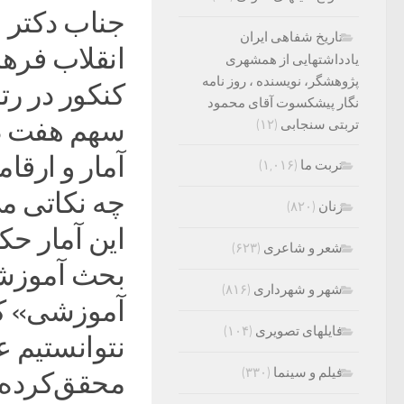
​​​​​​​جناب 
تاریخ شفاهی ایران
انقلاب فرهن
یادداشتهایی از همشهری
پژوهشگر، نویسنده ، روز نامه
کنکور در رتب
نگار پیشکسوت آقای محمود
سهم هفت ده
تربتی سنجابی
(۱۲)
آمار و ارقا
تربت ما
(۱,۰۱۶)
چه نکاتی م
زنان
(۸۲۰)
این آمار حکا
شعر و شاعری
(۶۲۳)
بحث آموزشی
شهر و شهرداری
(۸۱۶)
آموزشی» کم
فایلهای تصویری
(۱۰۴)
نتوانستیم 
فیلم و سینما
(۳۳۰)
محقق‌کرده و 