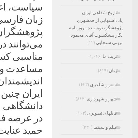
سیاست، اعم 
تاریخ شفاهی ایران
زبان فارسی
یادداشتهایی از همشهری
پژوهشگر، نویسنده ، روز نامه
پژوهشگران 
نگار پیشکسوت آقای محمود
می‌توانند در
تربتی سنجابی
(۱۲)
مناسبی کسب 
تربت ما
(۱,۰۱۶)
مساعدت و 
زنان
(۸۱۹)
اندیشمندان
شعر و شاعری
(۶۲۳)
ایران چنین 
شهر و شهرداری
(۸۱۳)
دانشگاهی و
فایلهای تصویری
(۱۰۴)
در عرصه فل
فیلم و سینما
(۳۳۰)
حمید عنایت 