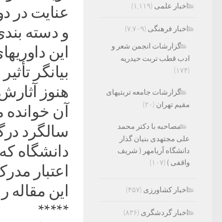
اخبار علمی
(۱,۱۱۹)
عنایت در دو
و دسته بند
اخبار فرهنگی
(۷,۷۰۹)
گزارشات انجمن شعر و
این داوریها
ادب قطب تربت حیدریه
بیانگر تأثی
(۱۷۴)
هنوز آثارش 
گزارشات جامعه تربتیهای
مقیم تهران
(۲۰)
آن خوانده م
مصاحبه با دکتر محمد
سالگرد درگ
علی مجتهدی بنیان گذار
دانشگاه که 
دانشگاه آریامهر ( شریف
واقفی )
(۱۰۷)
اعتبار مدر
این مقاله ر
اخبار کشاورزی
(۴۵۷)
*****
اخبار گردشگری
(۸۳۶)