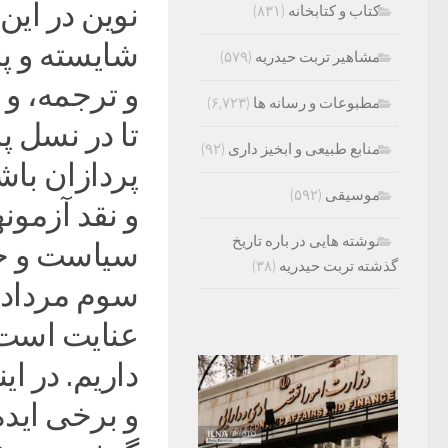
نوین در این
کتاب و کتابخانه
(۸۳۱)
شایسته و پژ
مشاهیر تربت حیدریه
(۵۷۹)
و ترجمه، و 
مطبوعات و رسانه ها
(۶,۷۲۳)
تا در نسل پ
منابع طبیعی و ابخیز داری
(۹۲)
پردازان باش
موسیقی
(۵۹۲)
و نقد آزمون
نوشته هایی در باره تاریخ
سیاست و جا
گذشته تربت حیدریه
(۳۸)
سوم مردادم
عنایت است.
داریم. در ا
و برخی ایده