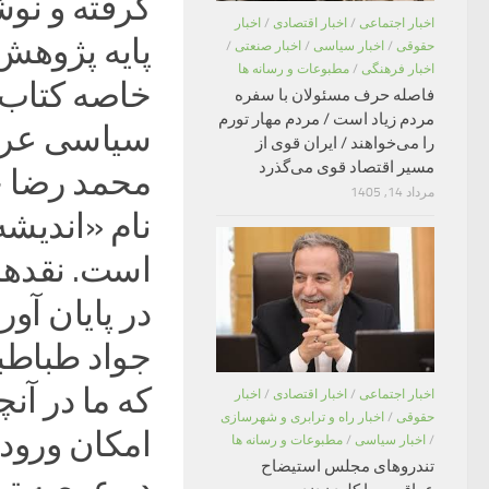
گرفته و نوش
اخبار اجتماعی
/
اخبار اقتصادی
/
اخبار
پایه پژوهش‌
حقوقی
/
اخبار سیاسی
/
اخبار صنعتی
/
اخبار فرهنگی
/
مطبوعات و رسانه ها
خاصه کتاب 
فاصله حرف مسئولان با سفره
مردم زیاد است / مردم مهار تورم
سیاسی عرب»
را می‌خواهند / ایران قوی از
مسیر اقتصاد قوی می‌گذرد
محمد رضا حک
مرداد 14, 1405
نام «اندیش
است. نقدها 
در پایان آور
جواد طباطبا
که ما در آن
اخبار اجتماعی
/
اخبار اقتصادی
/
اخبار
حقوقی
/
اخبار راه و ترابری و شهرسازی
امکان ورود 
/
اخبار سیاسی
/
مطبوعات و رسانه ها
تندروهای مجلس استیضاح
در عرصه تر