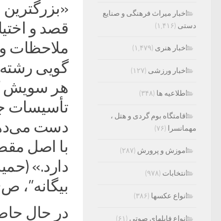
«بزرگترین م
اخبار میراث فرهنگی و صنایع
قصد و اختی
دستی
(۱,۴۱۶)
ملاحظات و 
اخبار هنری
(۱,۴۷۹)
گویی رشته‌ا
اخبار ورزشی
(۱۲۷)
هر سویش که
اطلاعیه ها
(۳۴۸)
تأسیسات جا
اقامتگاه بوم گردی و هتل ،
دست می‌دهد 
مهمانسرا
(۷۶)
با اصل مقصو
اموزش و پرورش
(۲۸۷)
دارد.» (حمی
انتخابات
(۹۷۸)
بیگانه”، ص۶)
انواع عکسها
(۳۸۶)
در حال حاضر
انواع فایلهای صوتی
(۶۱)