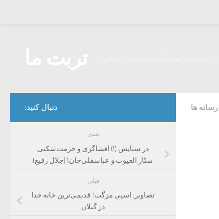
Skip to content
تربت ما
 تربت حیدریه میباشد مطالب گوناگون
سانه ها
دنبال کنید:
بعدی
در ستایش (!) افشاگری و حرمت‌شکنی
ستّار العیوب و عباسقلی‌خان! (جلال رفیع)
قبلی
تصاویر: اسپی مزگت؛ قدیمی‌ترین خانه خدا
در گیلان