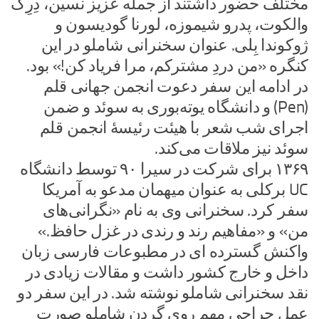
مختلف حضور داشتند از جمله عزیز نسین، دِرِک
والکوت، پدرو شیموزه، لورنا گودیسون و
ژوکوندا بِلی. عنوان سخنرانی شاملو در این
کنگره «من دردِ مشترکم، مرا فریاد کن!» بود.
در ادامه این سفر دعوت انجمن جهانی قلم
(Pen) و دانشگاه یوته‌بوری به سوئد و ضمن
اجرای شب شعر با هیئت رئیسهٔ انجمن قلم
سوئد نیز ملاقات می‌کند.
۱۳۶۹ برای شرکت در سیرا ۹۰ توسط دانشگاه
UC برکلی به عنوان میهمان مدعو به آمریکا
سفر کرد. سخنرانی وی به نام «نگرانی‌های
من» و «مفاهیم رند و رندی در غزل حافظ.»
واکنش گسترده ای در مطبوعات فارسی زبان
داخل و خارج کشور داشت و مقالات زیادی در
نقد سخنرانی شاملو نوشته شد. در این سفر دو
عمل جراحی مهم روی گردن شاملو صورت