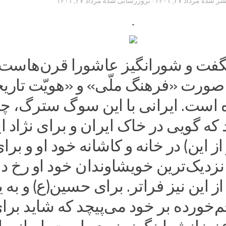
تشر شده
مرداد ۲۷, ۱۴۰۱
· بروزرسانی شده
مرداد ۲۷, ۱۴۰۱
فت و شورانگیز عاشورا قرن‌هاست 
ه صورت «فرهنگ ملّی» و «هویّت تاری
 است. ایرانی با این سوگ سترگ، چن
 که گویی در خاک ایران و برای نژاد ا
از این) در خانه و کاشانه خود او و برا
 نزدیک‌ترین خویشاوندان خود او رخ دا
 این نیز فراتر. برای حسین(ع) و به یا
‌خورده بر خود می‌پیچد که شاید برا