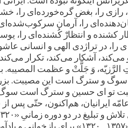
زیزانش اینگونه نبوده است. ایرانی ا
 رازی را، بغض گره‌خورده‌ای را، خش
ن‌دهنده‌ای را، آرمان سرکوب‌شده‌ای 
ار کشنده‌ و انتظارْ کُشنده‌ای را، یو
 را، در تراژدی الهی و انسانی عاشو
ی‌کند، آشکار می‌کند، تکرار می‌کند.
ِ الرَّزیّه، وَ جَلَّتْ و عظمت المصیبه.
سوگ و سترگ است این مصیبت. بز
ت تو ای حسین و سترگ است سوگ ت
امّه ایرانیان، هم‌اکنون، حتّی پس از
۱۳۰۰» و «۱۳۵۷ ـ ۱۳۲۰» برای بازخوانی و یا