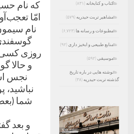
که نام حسین
کتاب و کتابخانه
(۸۳۱)
امّا تعجب‌آو
مشاهیر تربت حیدریه
(۵۷۹)
نام سیمون
مطبوعات و رسانه ها
(۶,۷۲۳)
گوسفندی 
منابع طبیعی و ابخیز داری
(۹۲)
روزی کسی ب
موسیقی
(۵۹۲)
و حالا گ
نوشته هایی در باره تاریخ
نجس است
گذشته تربت حیدریه
(۳۸)
نباشید، پ
شما (بعض
و بعد گف