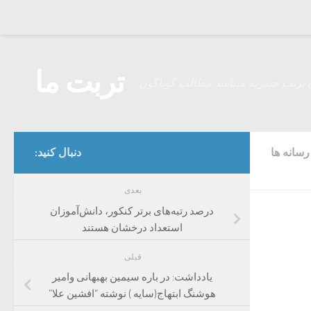
Skip to content
تربت ما
 تربت حیدریه میباشد مطالب گوناگون
سانه ها
دنبال کنید:
بعدی
درصد رتبه‌های برتر کنکور، دانش‌آموزان
استعداد درخشان هستند
قبلی
یادداشت: در باره سیمین بهبهانی وامیر
هوشنگ ابتهاج(سایه ) نوشته “افشین علا”