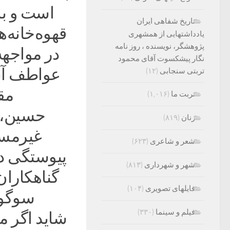
است و با 
تاریخ شفاهی ایران
قهوه‌خانه‌ه
یادداشتهایی از همشهری
پژوهشگر، نویسنده ، روز نامه
در مواجهه
نگار پیشکسوت آقای محمود
عواطف آنا
تربتی سنجابی
(۱۲)
مق
تربت ما
(۱,۰۱۶)
حسین، س
زنان
(۸۱۹)
غیرمسل
شعر و شاعری
(۶۲۳)
پیوستگی دار
شهر و شهرداری
(۸۱۳)
گناهکاران 
فایلهای تصویری
(۱۰۴)
سوگوا
فیلم و سینما
(۳۳۰)
شاید اگر مس