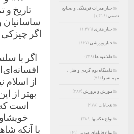
تاریخ و 
اخبار میراث فرهنگی و صنایع
دستی
(۱,۴۱۶)
ساسانیان و 
اخبار هنری
(۱,۴۷۹)
اگر چیزکی ه
اخبار ورزشی
(۱۲۷)
اگر با سلس
اطلاعیه ها
(۳۴۸)
افسانه‌ای‌
اقامتگاه بوم گردی و هتل ،
مهمانسرا
(۷۶)
از اسلام ن
بهتر از ای
اموزش و پرورش
(۲۸۷)
است که 
انتخابات
(۹۷۸)
خویشاون
انواع عکسها
(۳۸۶)
با آنکه شا
انواع فایلهای صوتی
(۶۱)