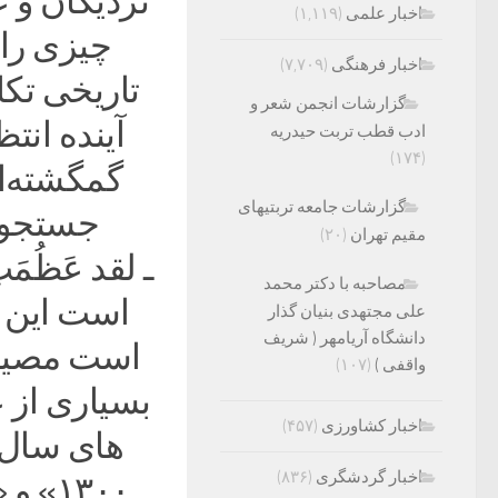
نزدیکان و ع
اخبار علمی
(۱,۱۱۹)
چیزی را،
اخبار فرهنگی
(۷,۷۰۹)
تاریخی تکا
گزارشات انجمن شعر و
آینده انتظ
ادب قطب تربت حیدریه
(۱۷۴)
گمگشته‌ای
گزارشات جامعه تربتیهای
جستجو م
مقیم تهران
(۲۰)
ـ لقد عَظُمَت
مصاحبه با دکتر محمد
است این 
علی مجتهدی بنیان گذار
دانشگاه آریامهر ( شریف
است مصیب
واقفی )
(۱۰۷)
بسیاری از ع
اخبار کشاورزی
(۴۵۷)
اخبار گردشگری
(۸۳۶)