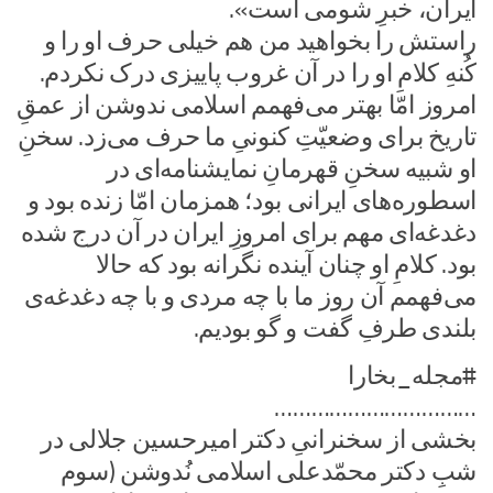
ایران، خبرِ شومی است».
راستش را بخواهید من هم خیلی حرف او را و
کُنهِ کلامِ او را در آن غروب پاییزی درک نکردم.
امروز امّا بهتر می‌فهمم اسلامی‌ ندوشن از عمقِ
تاریخ برای وضعیّتِ کنونیِ ما حرف می‌زد. سخنِ
او شبیه سخنِ قهرمانِ نمایشنامه‌ای در
اسطوره‌های ایرانی بود؛ همزمان امّا زنده بود و
دغدغه‌ای مهم برای امروزِ ایران در آن درج شده
بود. کلامِ او چنان آینده نگرانه بود که حالا
می‌فهمم آن روز ما با چه مردی و با چه دغدغه‌ی
بلندی طرفِ گفت و گو بودیم.
#مجله_بخارا
……………………………
بخشی از سخنرانیِ دکتر امیرحسین جلالی در
شبِ دکتر محمّدعلی اسلامی نُدوشن (سوم