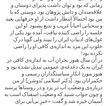
زمانی که بود و توان داشت پذیرای دوستان و
علاقه‌مندان و دانش پژوهان بود. دوستی که با
من بود احتمالاً انتظار داشت از او حرفهایی بعید
و سخنانی احیاناً غریب و بدیع بشنود. او این
جلسه را راضی کننده نیافت، آمده بود یکی از
غول‌های ادبیاتِ ایران را ببیند ولی گویا درکِ
خلوتِ این مرد به اندازه‌ی کافی او را راضی
نکرده بود!
در آن سال هنوز بحرانِ آب به اندازه‌ی کافی در
ایران به یک دغدغه‌ی عمومی تبدیل نشده بود و
هنوز موردِ انکارِ سیاستگذارانِ رسمی و
حکمرانان بود. [دکتر اسلامی نُدوشن] از من
درباره‌ی وضعیّتِ آب در یزد و در روستاها پرسید
و چون جواب شنید که وضعیّت اسفناک است به
آسمان خیره شد و گفت: «خبرِ بی‌آبی برای