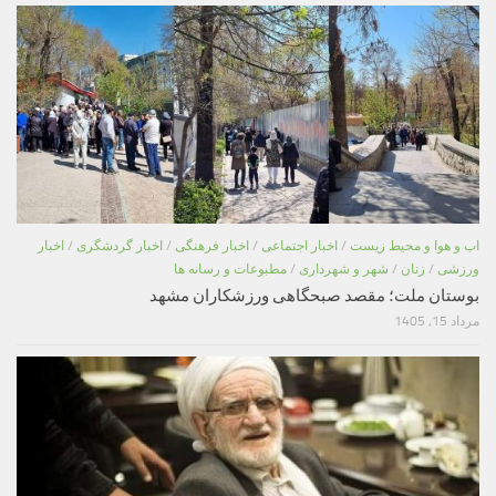
اب و هوا و محیط زیست
/
اخبار اجتماعی
/
اخبار فرهنگی
/
اخبار گردشگری
/
اخبار
ورزشی
/
زنان
/
شهر و شهرداری
/
مطبوعات و رسانه ها
بوستان ملت؛ مقصد صبحگاهی ورزشکاران مشهد
مرداد 15, 1405