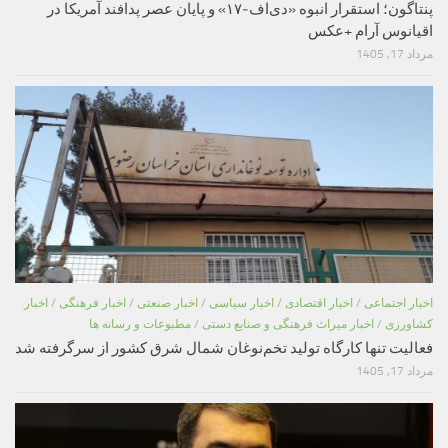
پنتاگون؛ استقرار انبوه «دی‌اف‑۱۷» و پایان عصر پدافند آمریکا در
اقیانوس آرام +عکس
مرداد 17, 1405
اخبار اجتماعی
/
اخبار اقتصادی
/
اخبار سیاسی
/
اخبار صنعتی
/
اخبار فرهنگی
/
اخبار
کشاورزی
/
اخبار میراث فرهنگی و صنایع دستی
/
مطبوعات و رسانه ها
فعالیت تنها کارگاه تولید تخم‌نوغان شمال شرق کشور از سرگرفته شد
مرداد 17, 1405