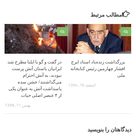
مطالب مرتبط
۰
۰
بزرگداشت زنده‌یاد استاد ایرج
در گفت و گو با ایلنا مطرح شد:
افشار چهارمین رئیس کتابخانه
ایرانیان باستان آتش پرست
ملی
نبودند، به آتش احترام
می‌گذاشتند/ جشن سده
اسفند 16, 1394
پاسداشت آتش به عنوان یکی
از ۴ عنصر اصلی حیات
بهمن 11, 1398
دیدگاهتان را بنویسید