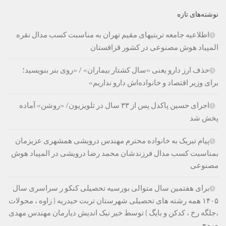
نوشته‌های تازه
اطلاعیه جامعه تربتیهای مقیم تهران به مناسبت کسب مدال نقره
المپیاد هوش مصنوعی در کشور قزاقستان
حذف ارز دارو یعنی «سال کشتار بیماران» / «روی بنر بنویسید؛
برای وزیر اقتصاد و خانواده‌اش دارو نداریم»
اجرای حسین پاکدل پس از ۳۳ سال در تلویزیون/ «روشن» آماده
پخش شد
پیام تبریک به خانواده محترم مهندس درویشی همشهری عزیزمان
بمناسبت کسب مدال فرزندشان محمد رضا درویشی در المپیاد هوش
مصنوعی
برای هفتمین سال متوالی بورسیه تحصیلی کنکو ر سراسری سال
۱۴۰۵ همه رشته های تحصیلی شهرستان تربت حیدریه ( زاوه ، محولات
،جلگه رخ ، کدکن و بایگ ) توسط خیر نیک اندیش دیارمان مهندس مهدی
مروج