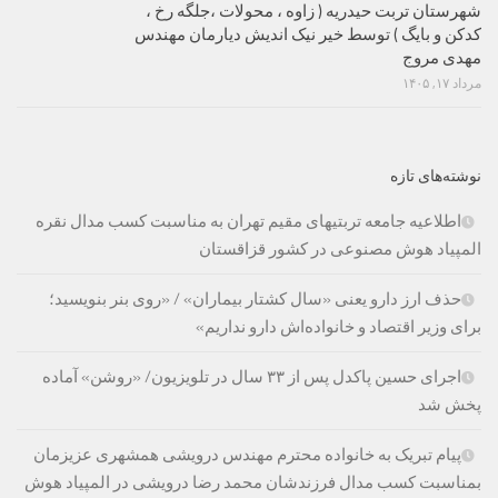
شهرستان تربت حیدریه ( زاوه ، محولات ،جلگه رخ ،
کدکن و بایگ ) توسط خیر نیک اندیش دیارمان مهندس
مهدی مروج
مرداد ۱۷, ۱۴۰۵
نوشته‌های تازه
اطلاعیه جامعه تربتیهای مقیم تهران به مناسبت کسب مدال نقره
المپیاد هوش مصنوعی در کشور قزاقستان
حذف ارز دارو یعنی «سال کشتار بیماران» / «روی بنر بنویسید؛
برای وزیر اقتصاد و خانواده‌اش دارو نداریم»
اجرای حسین پاکدل پس از ۳۳ سال در تلویزیون/ «روشن» آماده
پخش شد
پیام تبریک به خانواده محترم مهندس درویشی همشهری عزیزمان
بمناسبت کسب مدال فرزندشان محمد رضا درویشی در المپیاد هوش