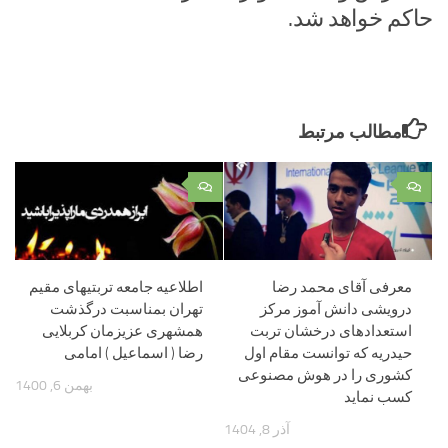
حاکم خواهد شد.
مطالب مرتبط
۰
۰
معرفی آقای محمد رضا
اطلاعیه جامعه تربتیهای مقیم
درویشی دانش آموز مرکز
تهران بمناسبت درگذشت
استعدادهای درخشان تربت
همشهری عزیزمان کربلایی
حیدریه که توانست مقام اول
رضا ( اسماعیل ) امامی
کشوری را در هوش مصنوعی
بهمن 6, 1400
کسب نماید
آذر 8, 1404