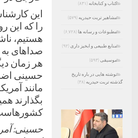
کتاب و کتابخانه
(۸۳۱)
این کارشناس
مشاهیر تربت حیدریه
(۵۷۹)
را که این ر
مطبوعات و رسانه ها
(۶,۷۲۸)
هستیم، نا
منابع طبیعی و ابخیز داری
(۹۲)
صداهای به 
موسیقی
(۵۹۳)
هر زمان دی
حسینی اضافه
نوشته هایی در باره تاریخ
گذشته تربت حیدریه
(۳۸)
مانند آمریکا
بگذارند هم
کشورهاست
حسینی: آمری