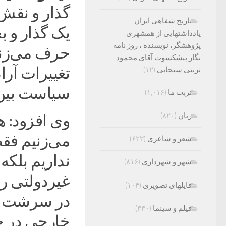
گذار و نقش 
تاریخ شفاهی ایران
یک گذار و ب
یادداشتهایی از همشهری
پژوهشگر، نویسنده ، روز نامه
حرف می‌زنیم
نگار پیشکسوت آقای محمود
تغییرات آرا
تربتی سنجابی
(۱۲)
سیاست بین‌
تربت ما
(۱,۰۱۶)
زنان
(۸۲۰)
وی افزود: 
می‌زنیم فق
شعر و شاعری
(۶۲۳)
نداریم بلکه
شهر و شهرداری
(۸۱۶)
غیردولتی را
فایلهای تصویری
(۱۰۴)
در سرشت ما
فیلم و سینما
(۳۳۰)
خارجی در جه