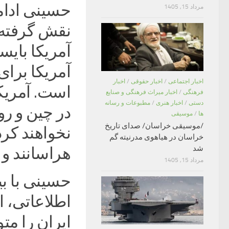
حسینی ادامه
مرداد 15, 1405
نقش گرفته و
آمریکا بای
آمریکا برا
اخبار اجتماعی
/
اخبار حقوقی
/
اخبار
است. آمریکا
فرهنگی
/
اخبار میراث فرهنگی و صنایع
دستی
/
اخبار هنری
/
مطبوعات و رسانه
در چین و رو
ها
/
موسیقی
/موسیقی خراسان/ صدای تاریخ
نخواهند کرد 
خراسان در هیاهوی مدرنیته گم
شد
هراسانند و 
مرداد 15, 1405
حسینی با بی
اطلاعاتی، ا
ایران را متو