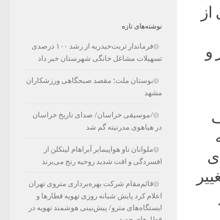
از
نوشته‌های تازه
فرماندار تربت‌حیدریه از رشد ۱۰۰ درصدی
 و
تسهیلات مشاغل خانگی شهرستان خبر داد
بوستان ملت؛ مقصد صبحگاهی ورزشکاران
مشهد
ف
/موسیقی خراسان/ صدای تاریخ خراسان
در هیاهوی مدرنیته گم شد
ملوانان ناو هواپیمابر آبراهام لینکلن از
ی
افسردگی و افت شدید روحیه رنج می‌برند
ییر
قائم‌مقام شرکت بهره‌برداری متروی تهران
اعلام کرد پایش شبانه روزی تهویه قطارها و
ایستگاه‌های مترو/ پیش‌بینی هوشمند تهویه در
قطارهای جدید