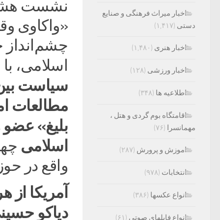
نشست هشتم
اخبار میراث فرهنگی و صنایع
دستی
(۱,۴۱۷)
چشم‌انداز 
اخبار هنری
(۱,۴۸۰)
اسلامی، با
اخبار ورزشی
(۱۲۸)
سیاست بین‌
اطلاعیه ها
(۳۴۸)
مطالعات امن
اقامتگاه بوم گردی و هتل ،
بلیغ» عضو 
مهمانسرا
(۷۶)
اسلامی
اموزش و پرورش
(۲۸۷)
واقع در حوز
انتخابات
(۹۷۸)
آمریکا از ه
انواع عکسها
(۳۸۶)
دیاکو حسین
انواع فایلهای صوتی
(۶۱)