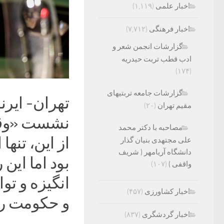
اخبار علمی
(۱,۱۱۹)
اخبار فرهنگی
(۷,۷۱۲)
گزارشات انجمن شعر و
ادب قطب تربت حیدریه
(۱۷۴)
گزارشات جامعه تربتیهای
تهران- ایرن
مقیم تهران
(۲۰)
مصاحبه با دکتر محمد
از این، تنها
علی مجتهدی بنیان گذار
دانشگاه آریامهر ( شریف
بود اما این 
واقفی )
(۱۰۷)
انگیزه و توا
اخبار کشاورزی
(۴۵۷)
و حکومت را 
اخبار گردشگری
(۸۳۷)