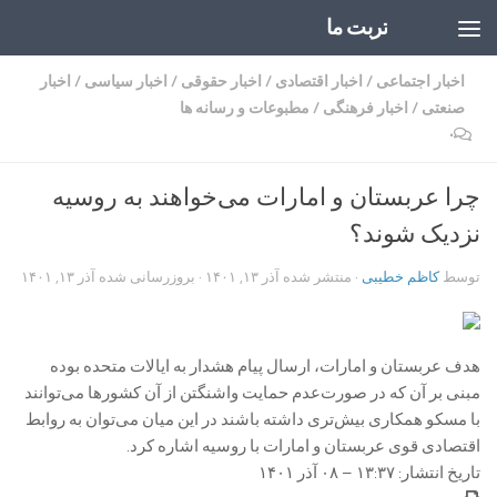
تربت ما
Skip to content
اخبار اجتماعی
/
اخبار اقتصادی
/
اخبار حقوقی
/
اخبار سیاسی
/
اخبار
صنعتی
/
اخبار فرهنگی
/
مطبوعات و رسانه ها
۰
چرا عربستان و امارات می‌خواهند به روسیه
نزدیک شوند؟
توسط
کاظم خطیبی
· منتشر شده
آذر ۱۳, ۱۴۰۱
· بروزرسانی شده
آذر ۱۳, ۱۴۰۱
هدف عربستان و امارات، ارسال پیام هشدار به ایالات متحده بوده
مبنی بر آن که در صورت‌عدم حمایت واشنگتن از آن کشور‌ها می‌توانند
با مسکو همکاری بیش‌تری داشته باشند در این میان می‌توان به روابط
اقتصادی قوی عربستان و امارات با روسیه اشاره کرد.
تاریخ انتشار: ۱۳:۳۷ – ۰۸ آذر ۱۴۰۱