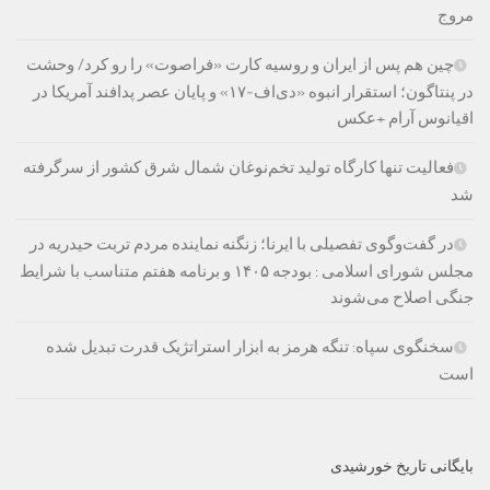
مروج
چین هم پس از ایران و روسیه کارت «فراصوت» را رو کرد/ وحشت
در پنتاگون؛ استقرار انبوه «دی‌اف‑۱۷» و پایان عصر پدافند آمریکا در
اقیانوس آرام +عکس
فعالیت تنها کارگاه تولید تخم‌نوغان شمال شرق کشور از سرگرفته
شد
در گفت‌وگوی تفصیلی با ایرنا؛ زنگنه نماینده مردم تربت حیدریه در
مجلس شورای اسلامی : بودجه ۱۴۰۵ و برنامه هفتم متناسب با شرایط
جنگی اصلاح می‌شوند
سخنگوی سپاه: تنگه هرمز به ابزار استراتژیک قدرت تبدیل شده
است
بایگانی تاریخ خورشیدی