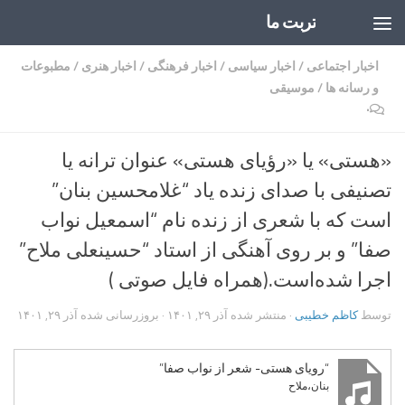
تربت ما
Skip to content
اخبار اجتماعی
/
اخبار سیاسی
/
اخبار فرهنگی
/
اخبار هنری
/
مطبوعات
و رسانه ها
/
موسیقی
۰
«هستی» یا «رؤیای هستی» عنوان ترانه یا
تصنیفی با صدای زنده یاد “غلامحسین بنان”
است که با شعری از زنده نام “اسمعیل نواب
صفا” و بر روی آهنگی از استاد “حسینعلی ملاح”
اجرا شده‌است.(همراه فایل صوتی )
توسط
کاظم خطیبی
· منتشر شده
آذر ۲۹, ۱۴۰۱
· بروزرسانی شده
آذر ۲۹, ۱۴۰۱
“رویای هستی- شعر از نواب صفا”
بنان،ملاح