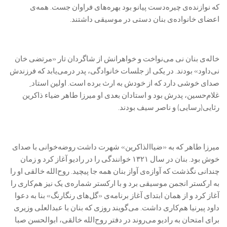
که نوازنده‌ی چیره‌دست پیانو بود بهره‌های فراوان جست. همه‌ی
اعضای خانواده‌ی بنان دستی در موسیقی داشتند.
خاله‌ی بنان نی می‌نواخت و خواهرانش از شاگردان تار «مرتضی خان
نی‌داود» بودند. در یکی از جلسات خانوادگی، پدر درمی‌یابد که فرزندش
صدای خوشی دارد که از خودش به ارث برده است. اولین استاد ِ
غلام‌حسین، پدرش بود و استادان بعدی او میرزا طاهر ضیاء ذاکرین
رثایی(رسایی) و ناصر سیف بودند.
میرزا طاهر که به «ضیاالذاکرین» شهرت داشت روضه‌خوانی با صدای
خوش بود. بنان در سال ۱۳۲۱ خوانندگی را در رادیو آغاز کرد و زمان
چندانی نگذشت که آوازه‌ی آواز بنان همه جا پیچید. روح‌الله خالقی او را
به ارکستر انجمن موسیقی برد و با ارکستر شماره‌ی یک نیز هم‌کاری را
آغاز کرد و از همان ابتدای آغاز برنامه‌ی «گل‌های رنگارنگ» بنا به دعوا
داود پیرنیا هم‌کاری داشت. می‌گویند روزی که بنان با عبدالعلی وزیری
برای امتحان به رادیو می‌روند در دفتر روح‌الله خالقی، ابوالحسن صبا