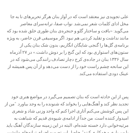
علی تجویدی نیز معتقد است که در آواز بنان هرگز تحریرهای نا به جا
مخل ادای کلمات شعر نمی‌شد. نواب صفا، ترانه‌سرای معاصر
می‌گوید: «بافت و ساختار گلو و حنجره‌ی بنان طوری خلق شده بود که
مانند نداشت و تقلید کردنی هم نبود. اگر موسیقی قرن حاضر، به ویژه
برنامه‌ی گل‌ها را گنجی شایگان انگاریم، بدون شک بنان یکی از
ستون‌های استواری بود که این گنج را بر دوش داشت.» در ۲۷ آذرماه
سال ۱۳۳۶ بنان در جاده‌ی کرج دچار تصادف رانندگی می‌شود که در
این سانحه چشم راست خود را از دست می‌دهد و از آن پس همیشه از
عینک دودی استفاده می‌کند.
پس از این حادثه است که بنان تصمیم می‌گیرد در مواضع هنری خود
تجدید نظر کند و آهنگ‌هایی را بخواند که شنونده را به وجد بیاورد. “من از
این پس کوشش می‌کنم آثاری اجرا کنم که واجد وزنی شاد و شعری
امیدوار کننده‌ است. من جداً از ادامه‌ی شیوه‌ی قدیم که شباهت به
مرثیه‌خوانی دارد خسته شده‌ام، البته در این زمینه سازندگان آهنگ باید
با من یاری و همکاری کنند”. حاصل این تصمیم اجرای ترانه‌های دلنشین