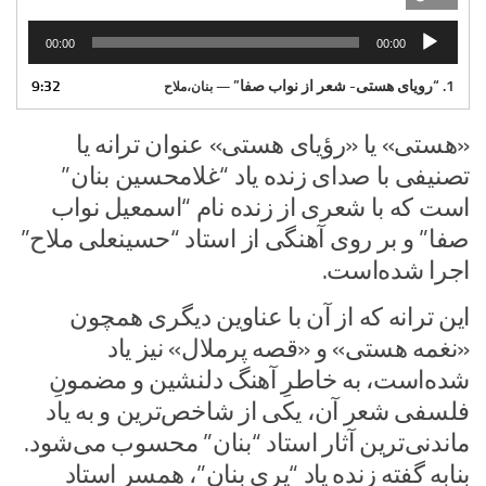
پخش‌کننده
00:00
00:00
صوت
1.
“رویای هستی- شعر از نواب صفا”
9:32
— بنان،ملاح
«هستی» یا «رؤیای هستی» عنوان ترانه یا
تصنیفی با صدای زنده یاد “غلامحسین بنان”
است که با شعری از زنده نام “اسمعیل نواب
صفا” و بر روی آهنگی از استاد “حسینعلی ملاح”
اجرا شده‌است.
این ترانه که از آن با عناوین دیگری همچون
«نغمه هستی» و «قصه پرملال» نیز یاد
شده‌است، به خاطرِ آهنگ دلنشین و مضمونِ
فلسفی شعر آن، یکی از شاخص‌ترین و به یاد
ماندنی‌ترین آثار استاد “بنان” محسوب می‌شود.
بنابه گفته زنده یاد “پری بنان”، همسر استاد