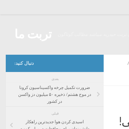
Skip to content
تربت ما
 تربت حیدریه میباشد مطالب گوناگون
دنبال کنید:
بعدی
ضرورت تکمیل چرخه واکسیناسیون کرونا
در موج هشتم/ ذخیره ۵۰ میلیون دز واکسن
در کشور
قبلی
!
اسیدی کردن هوا جدیدترین راهکار
دانشمندان برای محافظت در برابر کووید