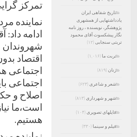
تمرکز گرایی
تاریخ شفاهی ایران
نماینده مرد
یادداشتهایی از همشهری
پژوهشگر، نویسنده ، روز نامه
ادامه داد: 
نگار پیشکسوت آقای محمود
تربتی سنجابی
(۱۲)
شهروندان و
اقتصاد بدو
تربت ما
(۱,۰۱۶)
اجتماعی هم
زنان
(۸۱۹)
اجتماعی با
شعر و شاعری
(۶۲۳)
اصلاح و حکم
شهر و شهرداری
(۸۱۳)
است،ما نیا
فایلهای تصویری
(۱۰۴)
هستیم.
فیلم و سینما
(۳۳۰)
نماینده مرد