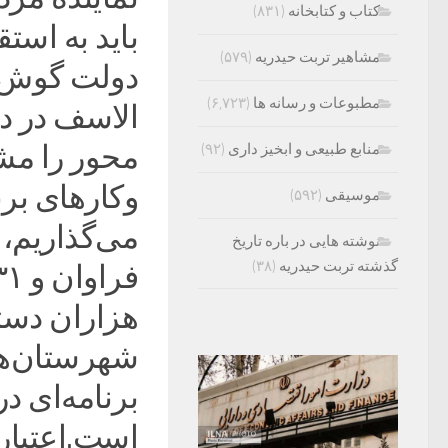
کتاب و کتابخانه
(۸۳۱)
باید به است
مشاهیر تربت حیدریه
(۵۷۹)
دولت گوش ش
مطبوعات و رسانه ها
(۶,۷۲۳)
الاسف در د
محور را مشا
منابع طبیعی و ابخیز داری
(۹۲)
وکارهای برن
موسیقی
(۵۹۲)
می‌گذاریم،
نوشته هایی در باره تاریخ
گذشته تربت حیدریه
(۳۸)
هزاران دستگ
شهرستان‌ها 
برنامه‌ای د
است.اعتبار