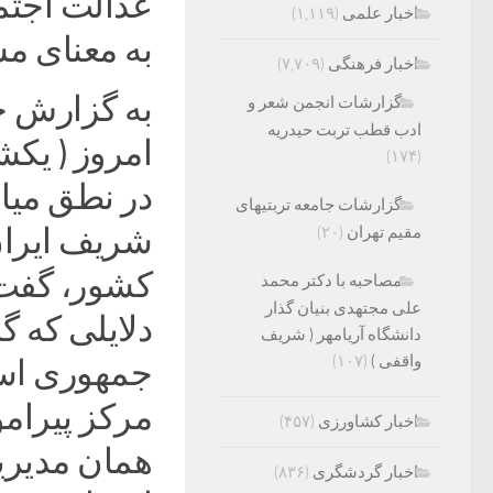
عدالت اجتم
اخبار علمی
(۱,۱۱۹)
به معنای م
اخبار فرهنگی
(۷,۷۰۹)
به گزارش خ
گزارشات انجمن شعر و
ادب قطب تربت حیدریه
(۱۷۴)
در نطق میا
گزارشات جامعه تربتیهای
شریف ایران 
مقیم تهران
(۲۰)
کشور، گفت:
مصاحبه با دکتر محمد
علی مجتهدی بنیان گذار
دلایلی که 
دانشگاه آریامهر ( شریف
واقفی )
(۱۰۷)
جمهوری اسل
مرکز پیرام
اخبار کشاورزی
(۴۵۷)
همان مدیریت
اخبار گردشگری
(۸۳۶)