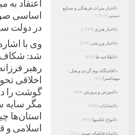
اعتقاد به مب
اخبار میراث فرهنگی و صنایع
اساسی صورت
دستی
(۱,۴۱۶)
در دولت سیز
اخبار هنری
(۱,۴۷۹)
وی با اشاره
اخبار ورزشی
(۱۲۷)
شد: شکاف‌ها
اطلاعیه ها
(۳۴۸)
رهبر فرزانه
اقامتگاه بوم گردی و هتل ،
اخلاقی تحوی
مهمانسرا
(۷۶)
گوشت را در 
اموزش و پرورش
(۲۸۷)
مگر سایه س
انتخابات
(۹۷۸)
استان‌ها چ
انواع عکسها
(۳۸۶)
اسلامی و ق
انواع فایلهای صوتی
(۶۱)